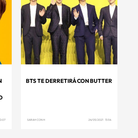
N
BTS TE DERRETIRÁ CON BUTTER
O
0:07
SARAH CON H
24/05/2021 13:54