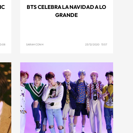
IC
BTS CELEBRA LA NAVIDAD A LO
GRANDE
0:08
SARAH CON H
23/12/2020 13:57