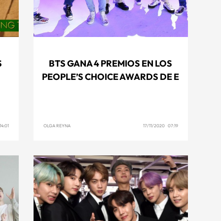
S
BTS GANA 4 PREMIOS EN LOS
PEOPLE’S CHOICE AWARDS DE E
4:01
OLGA REYNA
17/11/2020 07:19