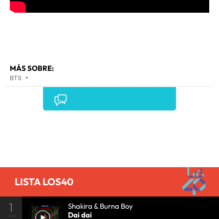
MÁS SOBRE:
BTS
•
Comentarios
LISTA LOS40
1
Shakira & Burna Boy
Dai dai