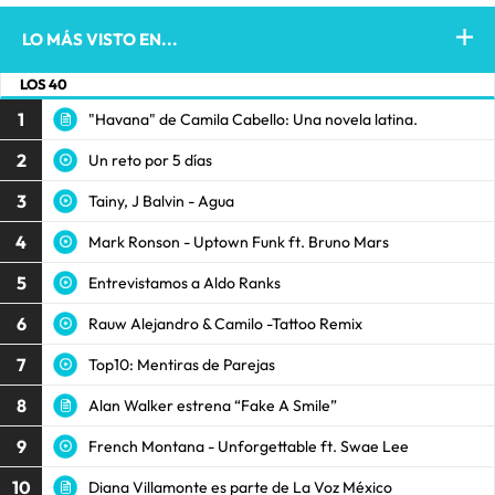
LO MÁS VISTO EN...
LOS 40
1
"Havana" de Camila Cabello: Una novela latina.
2
Un reto por 5 días
3
Tainy, J Balvin - Agua
4
Mark Ronson - Uptown Funk ft. Bruno Mars
5
Entrevistamos a Aldo Ranks
6
Rauw Alejandro & Camilo -Tattoo Remix
7
Top10: Mentiras de Parejas
8
Alan Walker estrena “Fake A Smile”
9
French Montana - Unforgettable ft. Swae Lee
10
Diana Villamonte es parte de La Voz México