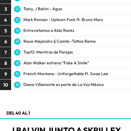
3
Tainy, J Balvin - Agua
4
Mark Ronson - Uptown Funk ft. Bruno Mars
5
Entrevistamos a Aldo Ranks
6
Rauw Alejandro & Camilo -Tattoo Remix
7
Top10: Mentiras de Parejas
8
Alan Walker estrena “Fake A Smile”
9
French Montana - Unforgettable ft. Swae Lee
10
Diana Villamonte es parte de La Voz México
DEL 40 AL 1
J BALVIN JUNTO A SKRILLEX