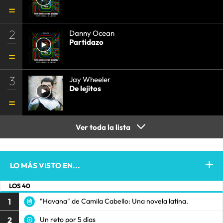
2
Danny Ocean
Partidazo
3
Jay Wheeler
De lejitos
Ver toda la lista
LO MÁS VISTO EN...
LOS 40
1
"Havana" de Camila Cabello: Una novela latina.
2
Un reto por 5 días