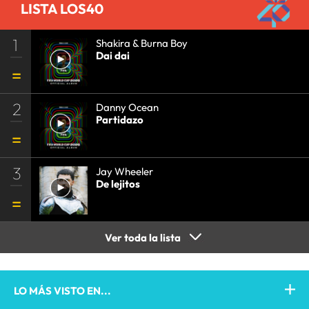
LISTA LOS40
1
Shakira & Burna Boy
Dai dai
2
Danny Ocean
Partidazo
3
Jay Wheeler
De lejitos
Ver toda la lista
LO MÁS VISTO EN...