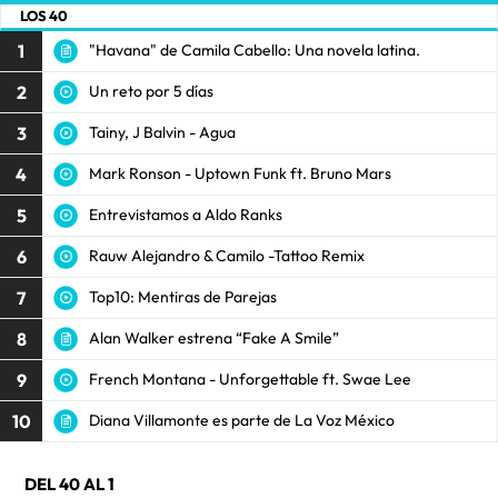
LOS 40
1
"Havana" de Camila Cabello: Una novela latina.
2
Un reto por 5 días
3
Tainy, J Balvin - Agua
4
Mark Ronson - Uptown Funk ft. Bruno Mars
5
Entrevistamos a Aldo Ranks
6
Rauw Alejandro & Camilo -Tattoo Remix
7
Top10: Mentiras de Parejas
8
Alan Walker estrena “Fake A Smile”
9
French Montana - Unforgettable ft. Swae Lee
10
Diana Villamonte es parte de La Voz México
DEL 40 AL 1