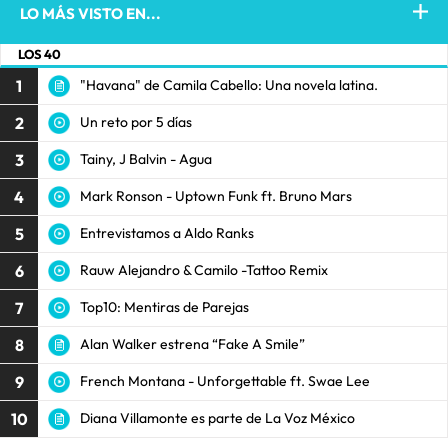
LO MÁS VISTO EN...
LOS 40
1
"Havana" de Camila Cabello: Una novela latina.
2
Un reto por 5 días
3
Tainy, J Balvin - Agua
4
Mark Ronson - Uptown Funk ft. Bruno Mars
5
Entrevistamos a Aldo Ranks
6
Rauw Alejandro & Camilo -Tattoo Remix
7
Top10: Mentiras de Parejas
8
Alan Walker estrena “Fake A Smile”
9
French Montana - Unforgettable ft. Swae Lee
10
Diana Villamonte es parte de La Voz México