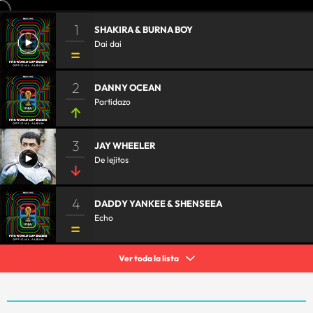
1
SHAKIRA & BURNA BOY
Dai dai
2
DANNY OCEAN
Partidazo
3
JAY WHEELER
De lejitos
4
DADDY YANKEE & SHENSEEA
Echo
Ver toda la lista