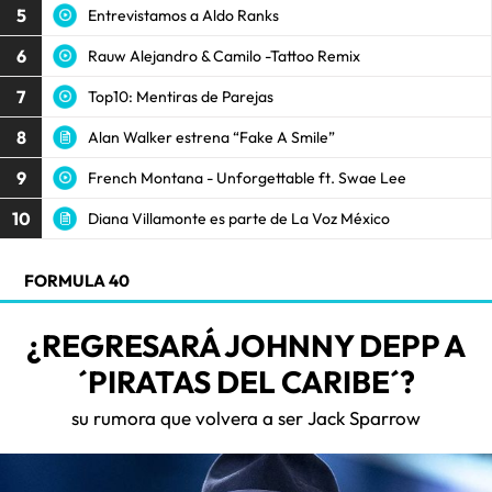
5
Entrevistamos a Aldo Ranks
6
Rauw Alejandro & Camilo -Tattoo Remix
7
Top10: Mentiras de Parejas
8
Alan Walker estrena “Fake A Smile”
9
French Montana - Unforgettable ft. Swae Lee
10
Diana Villamonte es parte de La Voz México
FORMULA 40
¿REGRESARÁ JOHNNY DEPP A
´PIRATAS DEL CARIBE´?
su rumora que volvera a ser Jack Sparrow