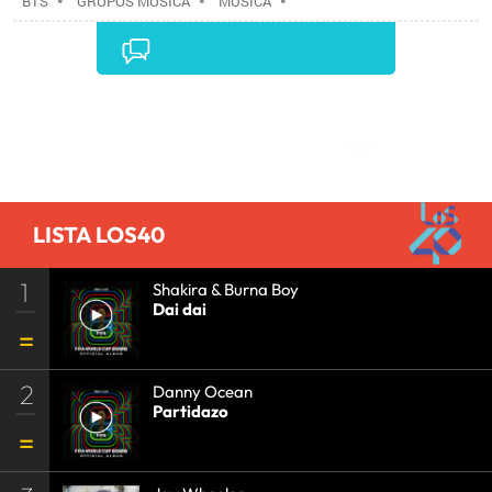
BTS
•
GRUPOS MÚSICA
•
MÚSICA
•
Comentarios
LISTA LOS40
1
Shakira & Burna Boy
Dai dai
2
Danny Ocean
Partidazo