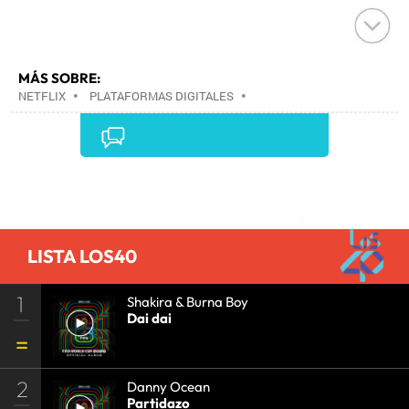
MÁS SOBRE:
NETFLIX
•
PLATAFORMAS DIGITALES
•
TELEVISIÓN IP
•
TELEVISIÓN
•
INTERNET
•
EMPRESAS
•
ECONOMÍA
•
TELECOMUNICACIONES
•
MEDIOS COMUNICACIÓN
•
COMUNICACIONES
•
COMUNICACIÓN
•
Comentarios
LISTA LOS40
1
Shakira & Burna Boy
Dai dai
2
Danny Ocean
Partidazo