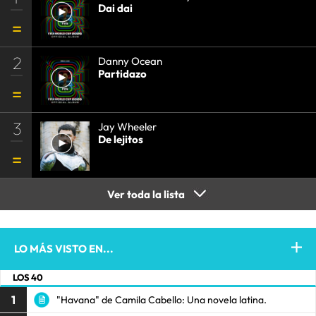
Dai dai
2
Danny Ocean
Partidazo
3
Jay Wheeler
De lejitos
Ver toda la lista
LO MÁS VISTO EN...
LOS 40
1
"Havana" de Camila Cabello: Una novela latina.