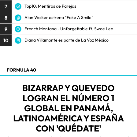
7
Top10: Mentiras de Parejas
8
Alan Walker estrena “Fake A Smile”
9
French Montana - Unforgettable ft. Swae Lee
10
Diana Villamonte es parte de La Voz México
FORMULA 40
BIZARRAP Y QUEVEDO
LOGRAN EL NÚMERO 1
GLOBAL EN PANAMÁ,
LATINOAMÉRICA Y ESPAÑA
CON 'QUÉDATE'