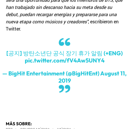
han trabajado sin descanso hacia su meta desde su
debut, puedan recargar energías y prepararse para una
nueva etapa como músicos y creadores"
, escribieron en
Twitter.
[공지] 방탄소년단 공식 장기 휴가 알림 (+ENG)
pic.twitter.com/fV4Aw5UNY4
— BigHit Entertainment (@BigHitEnt)
August 11,
2019
MÁS SOBRE: