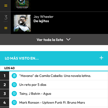
3
Jay Wheeler
De lejitos
Ver toda la lista
LO MÁS VISTO EN...
LOS 40
1
"Havana" de Camila Cabello: Una novela latina.
2
Un reto por 5 días
3
Tainy, J Balvin - Agua
4
Mark Ronson - Uptown Funk ft. Bruno Mars