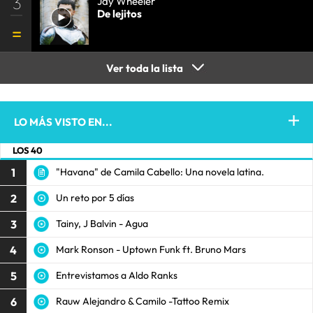
3
Jay Wheeler
De lejitos
Ver toda la lista
LO MÁS VISTO EN...
LOS 40
1
"Havana" de Camila Cabello: Una novela latina.
2
Un reto por 5 días
3
Tainy, J Balvin - Agua
4
Mark Ronson - Uptown Funk ft. Bruno Mars
5
Entrevistamos a Aldo Ranks
6
Rauw Alejandro & Camilo -Tattoo Remix