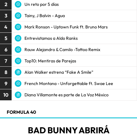
2
Un reto por 5 días
3
Tainy, J Balvin - Agua
4
Mark Ronson - Uptown Funk ft. Bruno Mars
5
Entrevistamos a Aldo Ranks
6
Rauw Alejandro & Camilo -Tattoo Remix
7
Top10: Mentiras de Parejas
8
Alan Walker estrena “Fake A Smile”
9
French Montana - Unforgettable ft. Swae Lee
10
Diana Villamonte es parte de La Voz México
FORMULA 40
BAD BUNNY ABRIRÁ