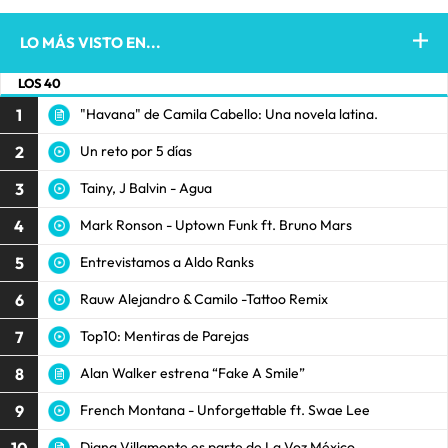
LO MÁS VISTO EN...
LOS 40
1
"Havana" de Camila Cabello: Una novela latina.
2
Un reto por 5 días
3
Tainy, J Balvin - Agua
4
Mark Ronson - Uptown Funk ft. Bruno Mars
5
Entrevistamos a Aldo Ranks
6
Rauw Alejandro & Camilo -Tattoo Remix
7
Top10: Mentiras de Parejas
8
Alan Walker estrena “Fake A Smile”
9
French Montana - Unforgettable ft. Swae Lee
10
Diana Villamonte es parte de La Voz México