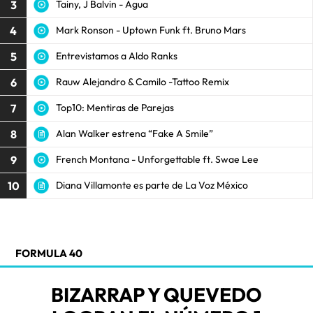
3
Tainy, J Balvin - Agua
4
Mark Ronson - Uptown Funk ft. Bruno Mars
5
Entrevistamos a Aldo Ranks
6
Rauw Alejandro & Camilo -Tattoo Remix
7
Top10: Mentiras de Parejas
8
Alan Walker estrena “Fake A Smile”
9
French Montana - Unforgettable ft. Swae Lee
10
Diana Villamonte es parte de La Voz México
FORMULA 40
BIZARRAP Y QUEVEDO