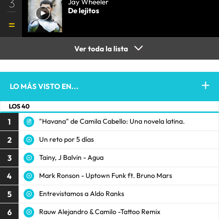
3
Jay Wheeler
De lejitos
Ver toda la lista
LO MÁS VISTO EN...
LOS 40
1
"Havana" de Camila Cabello: Una novela latina.
2
Un reto por 5 días
3
Tainy, J Balvin - Agua
4
Mark Ronson - Uptown Funk ft. Bruno Mars
5
Entrevistamos a Aldo Ranks
6
Rauw Alejandro & Camilo -Tattoo Remix