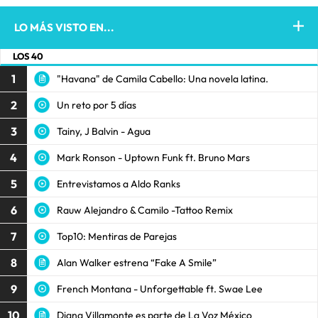
LO MÁS VISTO EN...
LOS 40
1
"Havana" de Camila Cabello: Una novela latina.
2
Un reto por 5 días
3
Tainy, J Balvin - Agua
4
Mark Ronson - Uptown Funk ft. Bruno Mars
5
Entrevistamos a Aldo Ranks
6
Rauw Alejandro & Camilo -Tattoo Remix
7
Top10: Mentiras de Parejas
8
Alan Walker estrena “Fake A Smile”
9
French Montana - Unforgettable ft. Swae Lee
10
Diana Villamonte es parte de La Voz México