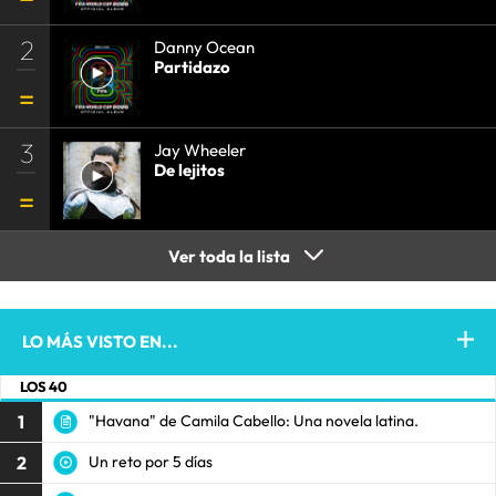
2
Danny Ocean
Partidazo
3
Jay Wheeler
De lejitos
Ver toda la lista
LO MÁS VISTO EN...
LOS 40
1
"Havana" de Camila Cabello: Una novela latina.
2
Un reto por 5 días