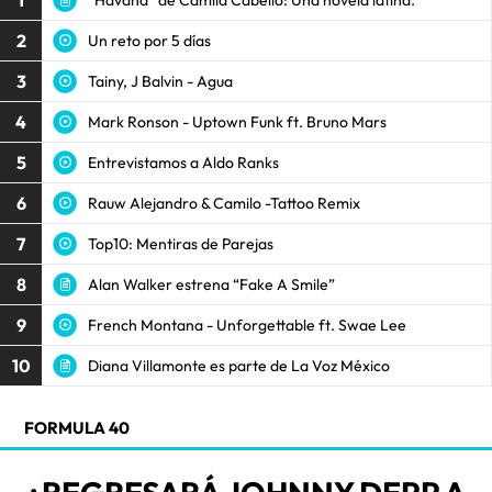
1
2
Un reto por 5 días
3
Tainy, J Balvin - Agua
4
Mark Ronson - Uptown Funk ft. Bruno Mars
5
Entrevistamos a Aldo Ranks
6
Rauw Alejandro & Camilo -Tattoo Remix
7
Top10: Mentiras de Parejas
8
Alan Walker estrena “Fake A Smile”
9
French Montana - Unforgettable ft. Swae Lee
10
Diana Villamonte es parte de La Voz México
FORMULA 40