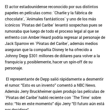
El actor estadounidense reconocido por sus distintos
papeles en películas como: ´Charlie y la fábrica de
chocolate´, ´Animales fantásticos´ y uno de los más
icónicos ´Piratas del Caribe´ levantó sospechas pues se
rumoraba que luego de todo el proceso legal al que se
enfrento con Amber Heard podría regresar al personaje de
Jack Sparrow en ´Piratas del Caribe´, además medios
aseguran que la compañía Disney le ha ofrecido a
Johnny Depp $301 millones de dólares para volver a la
franquicia y, posiblemente, hacer un spin-off de su
personaje.
El representante de Depp salió rápidamente a desmentir
el rumor: “Esto es un invento” comentó a NBC News.
Además Jerry Bruckheimer quien produjo las películas de
´Piratas del Caribe’ habló reciente con ´The Time´ sobre
esto: “No en este momento” dijo Jerry “El futuro aún está
por decidirse”.