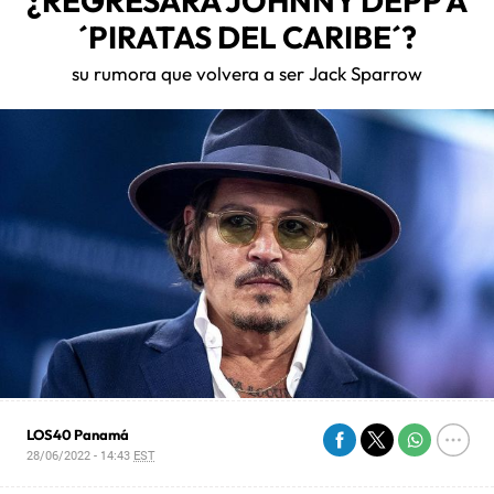
¿REGRESARÁ JOHNNY DEPP A
´PIRATAS DEL CARIBE´?
su rumora que volvera a ser Jack Sparrow
LOS40 Panamá
28/06/2022 - 14:43
EST