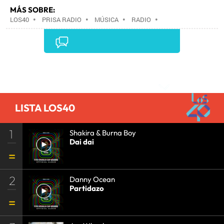
MÁS SOBRE:
LOS40
•
PRISA RADIO
•
MÚSICA
•
RADIO
•
GRUPO PRISA
•
GRUPO COMUNICACIÓN
•
MEDIOS
COMUNICACIÓN
•
COMUNICACIÓN
•
Comentarios
LISTA LOS40
1
Shakira & Burna Boy
Dai dai
2
Danny Ocean
Partidazo