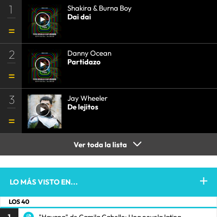
1
Shakira & Burna Boy
Dai dai
2
Danny Ocean
Partidazo
3
Jay Wheeler
De lejitos
Ver toda la lista
LO MÁS VISTO EN...
LOS 40
"Havana" de Camila Cabello: Una novela latina.