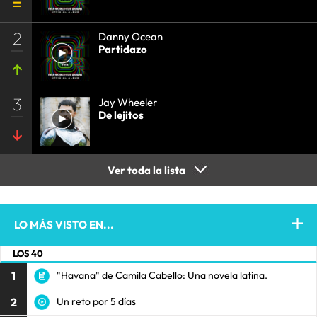
2
Danny Ocean
Partidazo
3
Jay Wheeler
De lejitos
Ver toda la lista
LO MÁS VISTO EN...
LOS 40
1
"Havana" de Camila Cabello: Una novela latina.
2
Un reto por 5 días