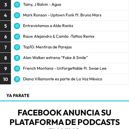
3
Tainy, J Balvin - Agua
4
Mark Ronson - Uptown Funk ft. Bruno Mars
5
Entrevistamos a Aldo Ranks
6
Rauw Alejandro & Camilo -Tattoo Remix
7
Top10: Mentiras de Parejas
8
Alan Walker estrena “Fake A Smile”
9
French Montana - Unforgettable ft. Swae Lee
10
Diana Villamonte es parte de La Voz México
YA PARATE
FACEBOOK ANUNCIA SU
PLATAFORMA DE PODCASTS