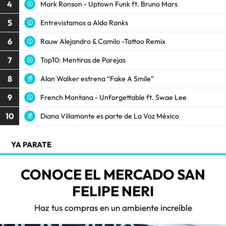
4
Mark Ronson - Uptown Funk ft. Bruno Mars
5
Entrevistamos a Aldo Ranks
6
Rauw Alejandro & Camilo -Tattoo Remix
7
Top10: Mentiras de Parejas
8
Alan Walker estrena “Fake A Smile”
9
French Montana - Unforgettable ft. Swae Lee
10
Diana Villamonte es parte de La Voz México
YA PARATE
CONOCE EL MERCADO SAN
FELIPE NERI
Haz tus compras en un ambiente increíble