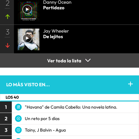
2
Danny Ocean
Partidazo
3
Jay Wheeler
De lejitos
Ver toda la lista
LO MÁS VISTO EN...
LOS 40
1
"Havana" de Camila Cabello: Una novela latina.
2
Un reto por 5 días
3
Tainy, J Balvin - Agua