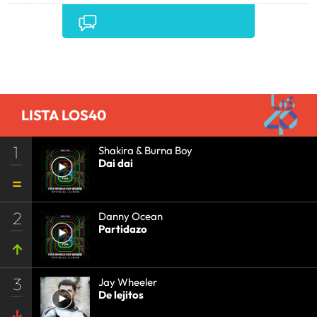
ESTABLECIMIENTOS COMERCIALES
•
LATINOAMÉRICA
•
COMERCIO
•
AMÉRICA
•
TURISMO
•
Comentarios
LISTA LOS40
1
Shakira & Burna Boy
Dai dai
2
Danny Ocean
Partidazo
3
Jay Wheeler
De lejitos