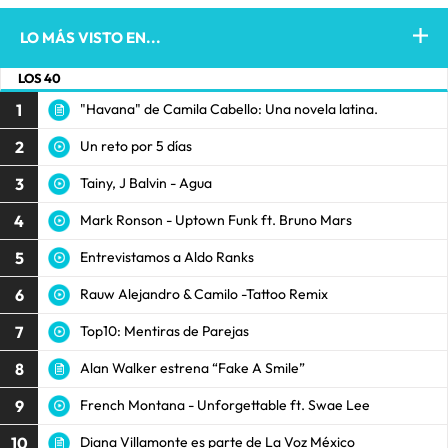
LO MÁS VISTO EN...
LOS 40
1
"Havana" de Camila Cabello: Una novela latina.
2
Un reto por 5 días
3
Tainy, J Balvin - Agua
4
Mark Ronson - Uptown Funk ft. Bruno Mars
5
Entrevistamos a Aldo Ranks
6
Rauw Alejandro & Camilo -Tattoo Remix
7
Top10: Mentiras de Parejas
8
Alan Walker estrena “Fake A Smile”
9
French Montana - Unforgettable ft. Swae Lee
10
Diana Villamonte es parte de La Voz México