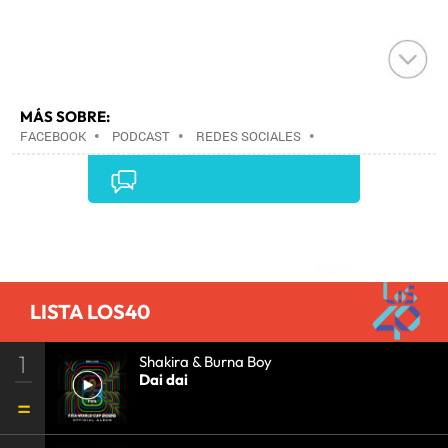
MÁS SOBRE:
FACEBOOK
•
PODCAST
•
REDES SOCIALES
•
ARCHIVOS MULTIMEDIA
•
INTERNET
•
EMPRESAS
•
ECONOMÍA
•
TELECOMUNICACIONES
•
COMUNICACIONES
•
Comentarios
LISTA LOS40
1
Shakira & Burna Boy
Dai dai