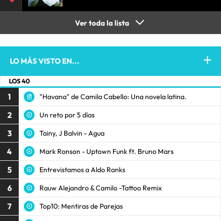
Ver toda la lista
LO MÁS VISTO EN...
LOS 40
1
"Havana" de Camila Cabello: Una novela latina.
2
Un reto por 5 días
3
Tainy, J Balvin - Agua
4
Mark Ronson - Uptown Funk ft. Bruno Mars
5
Entrevistamos a Aldo Ranks
6
Rauw Alejandro & Camilo -Tattoo Remix
7
Top10: Mentiras de Parejas