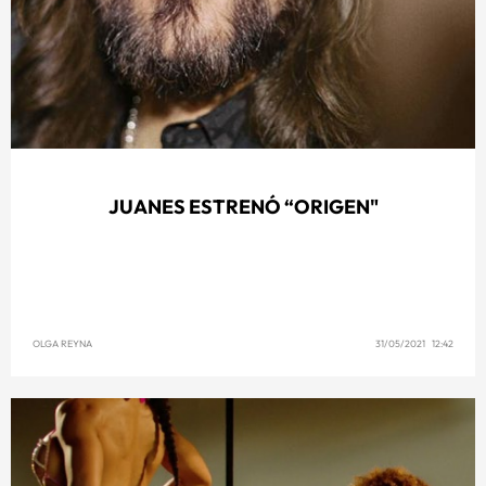
JUANES ESTRENÓ “ORIGEN"
OLGA REYNA
31/05/2021 12:42