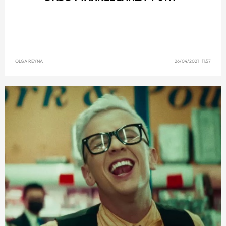
OLGA REYNA
26/04/2021 11:57