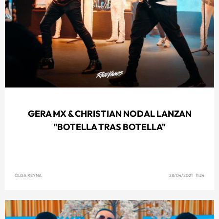
GERA MX & CHRISTIAN NODAL LANZAN
"BOTELLA TRAS BOTELLA"
OLGA REYNA
28/04/2021 11:24