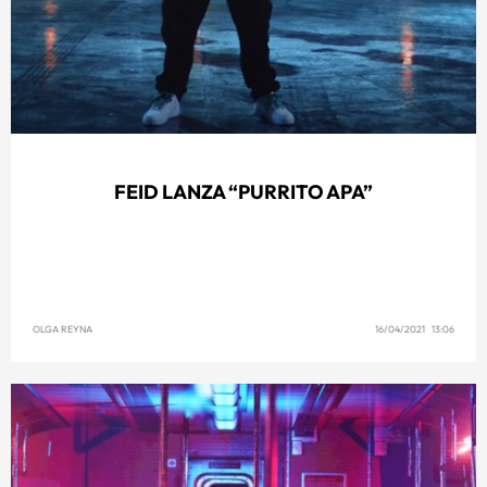
FEID LANZA “PURRITO APA”
OLGA REYNA
16/04/2021 13:06