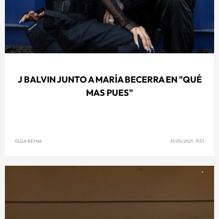
J BALVIN JUNTO A MARÍA BECERRA EN "QUÉ
MAS PUES"
OLGA REYNA
31/05/2021 11:57