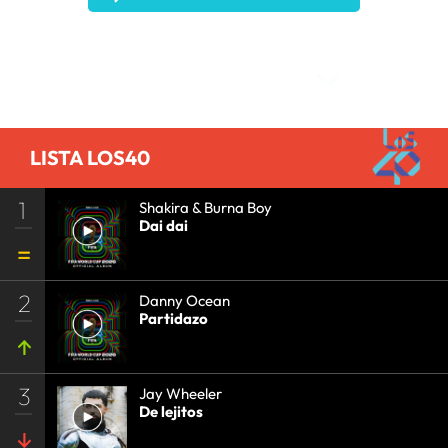
Comentarios
LISTA LOS40
1
Shakira & Burna Boy
Dai dai
2
Danny Ocean
Partidazo
3
Jay Wheeler
De lejitos