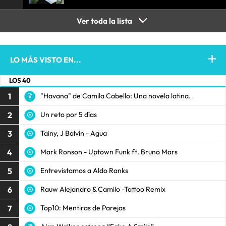
Ver toda la lista
LO MÁS VISTO EN...
LOS 40
1
"Havana" de Camila Cabello: Una novela latina.
2
Un reto por 5 días
3
Tainy, J Balvin - Agua
4
Mark Ronson - Uptown Funk ft. Bruno Mars
5
Entrevistamos a Aldo Ranks
6
Rauw Alejandro & Camilo -Tattoo Remix
7
Top10: Mentiras de Parejas