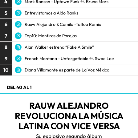
4
Mark Ronson - Uptown Funk ft. Bruno Mars
5
Entrevistamos a Aldo Ranks
6
Rauw Alejandro & Camilo -Tattoo Remix
7
Top10: Mentiras de Parejas
8
Alan Walker estrena “Fake A Smile”
9
French Montana - Unforgettable ft. Swae Lee
10
Diana Villamonte es parte de La Voz México
DEL 40 AL 1
RAUW ALEJANDRO
REVOLUCIONA LA MÚSICA
LATINA CON VICE VERSA
Su explosivo segundo álbum