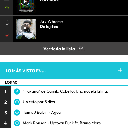
3
Jay Wheeler
De lejitos
Ver toda la lista
LO MÁS VISTO EN...
LOS 40
1
"Havana" de Camila Cabello: Una novela latina.
2
Un reto por 5 días
3
Tainy, J Balvin - Agua
4
Mark Ronson - Uptown Funk ft. Bruno Mars