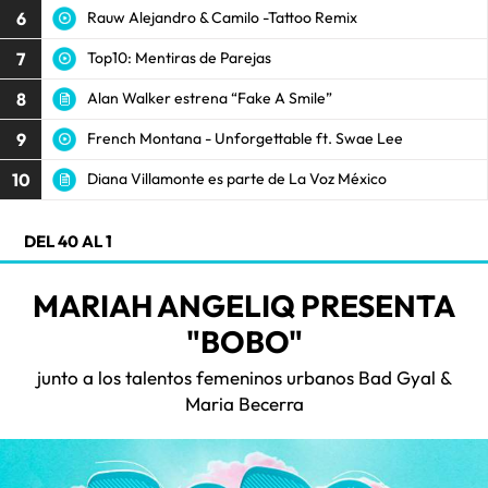
6
Rauw Alejandro & Camilo -Tattoo Remix
7
Top10: Mentiras de Parejas
8
Alan Walker estrena “Fake A Smile”
9
French Montana - Unforgettable ft. Swae Lee
10
Diana Villamonte es parte de La Voz México
DEL 40 AL 1
MARIAH ANGELIQ PRESENTA
"BOBO"
junto a los talentos femeninos urbanos Bad Gyal &
Maria Becerra