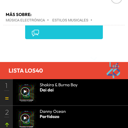
MÁS SOBRE:
MÚSICA ELECTRÓNICA
•
ESTILOS MUSICALES
•
MÚSICA
•
Comentarios
LISTA LOS40
1
Shakira & Burna Boy
Dai dai
2
Danny Ocean
Partidazo