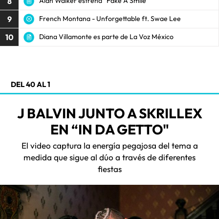
8
Alan Walker estrena “Fake A Smile”
9
French Montana - Unforgettable ft. Swae Lee
10
Diana Villamonte es parte de La Voz México
DEL 40 AL 1
J BALVIN JUNTO A SKRILLEX
EN “IN DA GETTO"
El video captura la energía pegajosa del tema a
medida que sigue al dúo a través de diferentes
fiestas