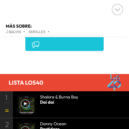
MÁS SOBRE:
J BALVIN
•
SKRILLEX
•
Comentarios
LISTA LOS40
1
Shakira & Burna Boy
Dai dai
2
Danny Ocean
Partidazo