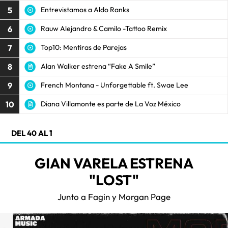
5
Entrevistamos a Aldo Ranks
6
Rauw Alejandro & Camilo -Tattoo Remix
7
Top10: Mentiras de Parejas
8
Alan Walker estrena “Fake A Smile”
9
French Montana - Unforgettable ft. Swae Lee
10
Diana Villamonte es parte de La Voz México
DEL 40 AL 1
GIAN VARELA ESTRENA
"LOST"
Junto a Fagin y Morgan Page