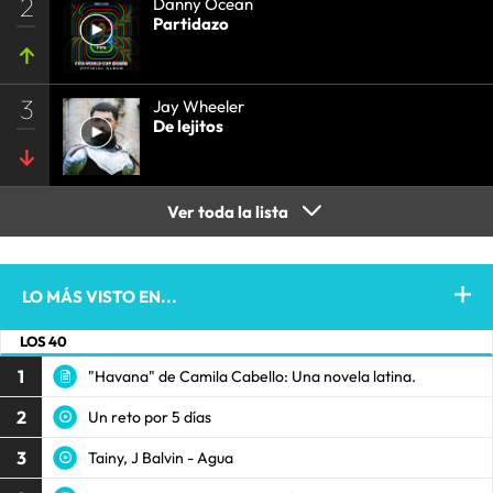
2
Danny Ocean
Partidazo
3
Jay Wheeler
De lejitos
Ver toda la lista
LO MÁS VISTO EN...
LOS 40
1
"Havana" de Camila Cabello: Una novela latina.
2
Un reto por 5 días
3
Tainy, J Balvin - Agua