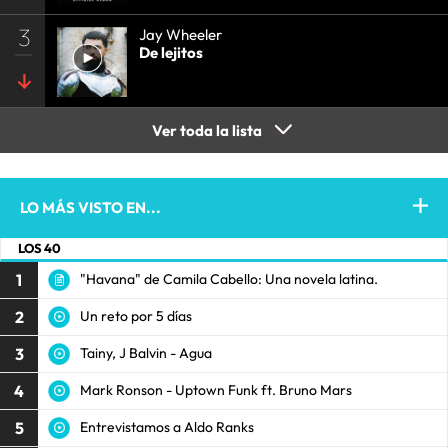
3
Jay Wheeler
De lejitos
Ver toda la lista
LO MÁS VISTO EN...
LOS 40
1
"Havana" de Camila Cabello: Una novela latina.
2
Un reto por 5 días
3
Tainy, J Balvin - Agua
4
Mark Ronson - Uptown Funk ft. Bruno Mars
5
Entrevistamos a Aldo Ranks