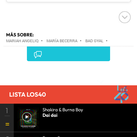
MÁS SOBRE:
MARIAH ANGELIQ
•
MARÍA BECERRA
•
BAD GYAL
•
Comentarios
LISTA LOS40
1
Shakira & Burna Boy
Dai dai