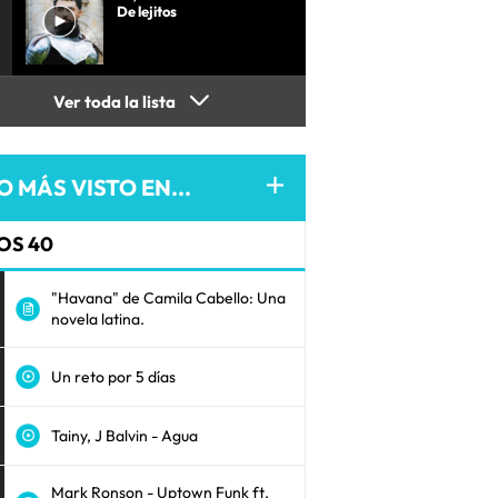
De lejitos
Ver toda la lista
O MÁS VISTO EN...
OS 40
"Havana" de Camila Cabello: Una
novela latina.
Un reto por 5 días
Tainy, J Balvin - Agua
Mark Ronson - Uptown Funk ft.