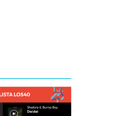
LISTA LOS40
Shakira & Burna Boy
Dai dai