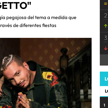
GETTO"
2
rgía pegajosa del tema a medida que
través de diferentes fiestas
3
L
L
1