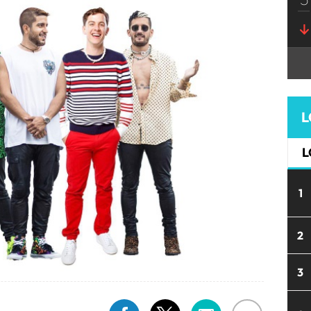
L
L
1
2
3