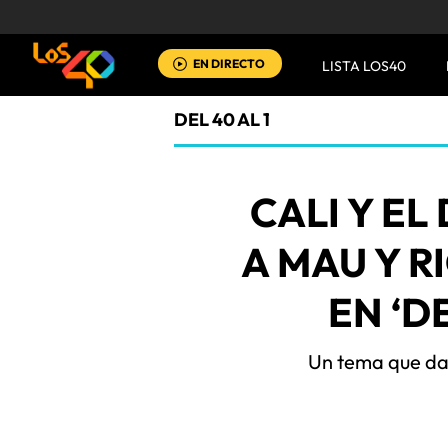
EN DIRECTO
LISTA LOS40
DEL 40 AL 1
CALI Y EL
A MAU Y R
EN ‘D
Un tema que da