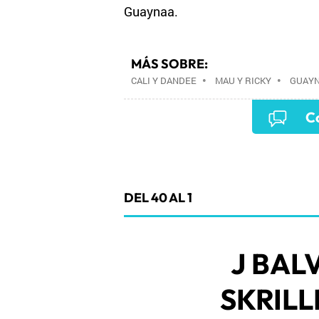
Guaynaa.
MÁS SOBRE:
CALI Y DANDEE
•
MAU Y RICKY
•
GUAY
Co
DEL 40 AL 1
J BAL
SKRILL