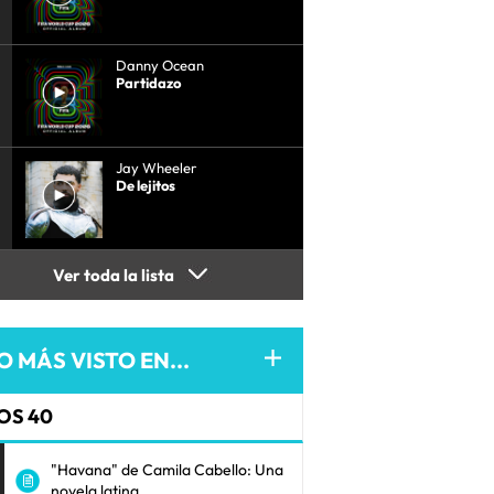
Danny Ocean
Partidazo
Jay Wheeler
De lejitos
Ver toda la lista
O MÁS VISTO EN...
OS 40
"Havana" de Camila Cabello: Una
novela latina.