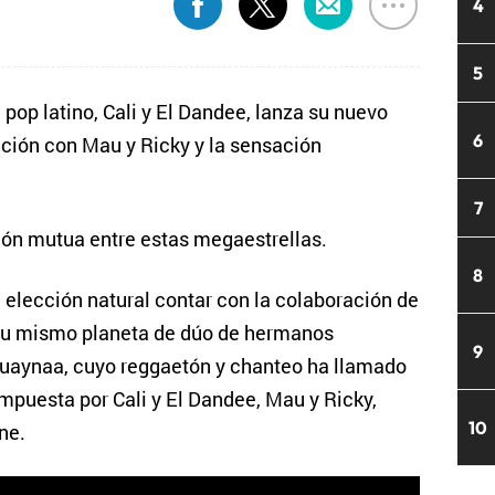
4
5
 pop latino, Cali y El Dandee, lanza su nuevo
6
ación con Mau y Ricky y la sensación
7
ión mutua entre estas megaestrellas.
8
 elección natural contar con la colaboración de
su mismo planeta de dúo de hermanos
9
 Guaynaa, cuyo reggaetón y chanteo ha llamado
ompuesta por Cali y El Dandee, Mau y Ricky,
10
ne.