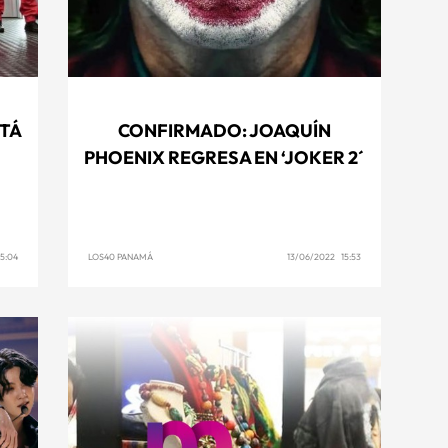
STÁ
CONFIRMADO: JOAQUÍN
PHOENIX REGRESA EN ‘JOKER 2´
5:04
LOS40 PANAMÁ
13/06/2022 15:53