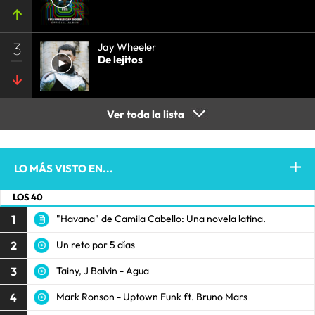
3
Jay Wheeler
De lejitos
Ver toda la lista
LO MÁS VISTO EN...
LOS 40
1
"Havana" de Camila Cabello: Una novela latina.
2
Un reto por 5 días
3
Tainy, J Balvin - Agua
4
Mark Ronson - Uptown Funk ft. Bruno Mars