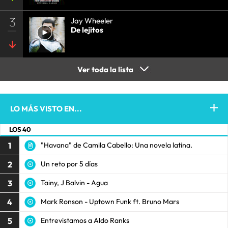
3
Jay Wheeler
De lejitos
Ver toda la lista
LO MÁS VISTO EN...
LOS 40
1
"Havana" de Camila Cabello: Una novela latina.
2
Un reto por 5 días
3
Tainy, J Balvin - Agua
4
Mark Ronson - Uptown Funk ft. Bruno Mars
5
Entrevistamos a Aldo Ranks