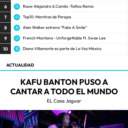
6
Rauw Alejandro & Camilo -Tattoo Remix
7
Top10: Mentiras de Parejas
8
Alan Walker estrena “Fake A Smile”
9
French Montana - Unforgettable ft. Swae Lee
10
Diana Villamonte es parte de La Voz México
ACTUALIDAD
KAFU BANTON PUSO A
CANTAR A TODO EL MUNDO
EL Casa Jaguar