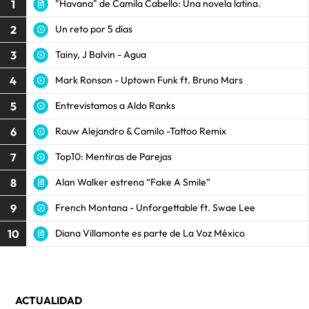
1
"Havana" de Camila Cabello: Una novela latina.
2
Un reto por 5 días
3
Tainy, J Balvin - Agua
4
Mark Ronson - Uptown Funk ft. Bruno Mars
5
Entrevistamos a Aldo Ranks
6
Rauw Alejandro & Camilo -Tattoo Remix
7
Top10: Mentiras de Parejas
8
Alan Walker estrena “Fake A Smile”
9
French Montana - Unforgettable ft. Swae Lee
10
Diana Villamonte es parte de La Voz México
ACTUALIDAD