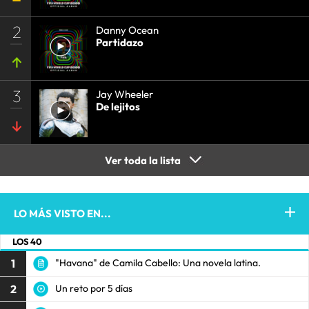
2
Danny Ocean
Partidazo
3
Jay Wheeler
De lejitos
Ver toda la lista
LO MÁS VISTO EN...
LOS 40
1
"Havana" de Camila Cabello: Una novela latina.
2
Un reto por 5 días