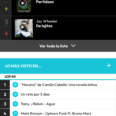
Partidazo
3
Jay Wheeler
De lejitos
Ver toda la lista
LO MÁS VISTO EN...
LOS 40
1
"Havana" de Camila Cabello: Una novela latina.
2
Un reto por 5 días
3
Tainy, J Balvin - Agua
4
Mark Ronson - Uptown Funk ft. Bruno Mars