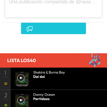
Una publicación compartida de @rauwalejandro
Comentarios
LISTA LOS40
1
Shakira & Burna Boy
Dai dai
2
Danny Ocean
Partidazo