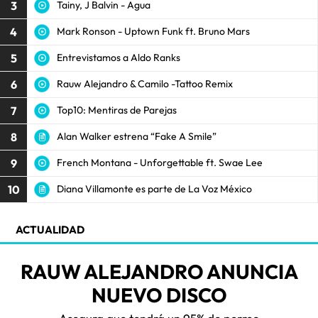
3
Tainy, J Balvin - Agua
4
Mark Ronson - Uptown Funk ft. Bruno Mars
5
Entrevistamos a Aldo Ranks
6
Rauw Alejandro & Camilo -Tattoo Remix
7
Top10: Mentiras de Parejas
8
Alan Walker estrena “Fake A Smile”
9
French Montana - Unforgettable ft. Swae Lee
10
Diana Villamonte es parte de La Voz México
ACTUALIDAD
RAUW ALEJANDRO ANUNCIA
NUEVO DISCO