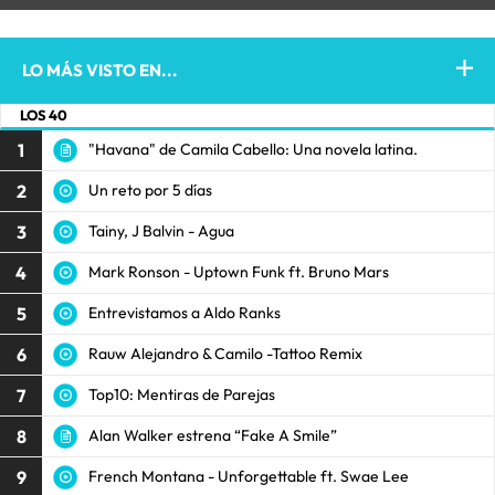
LO MÁS VISTO EN...
LOS 40
1
"Havana" de Camila Cabello: Una novela latina.
2
Un reto por 5 días
3
Tainy, J Balvin - Agua
4
Mark Ronson - Uptown Funk ft. Bruno Mars
5
Entrevistamos a Aldo Ranks
6
Rauw Alejandro & Camilo -Tattoo Remix
7
Top10: Mentiras de Parejas
8
Alan Walker estrena “Fake A Smile”
9
French Montana - Unforgettable ft. Swae Lee