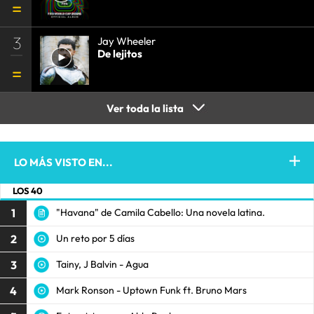
3
Jay Wheeler
De lejitos
Ver toda la lista
LO MÁS VISTO EN...
LOS 40
1
"Havana" de Camila Cabello: Una novela latina.
2
Un reto por 5 días
3
Tainy, J Balvin - Agua
4
Mark Ronson - Uptown Funk ft. Bruno Mars