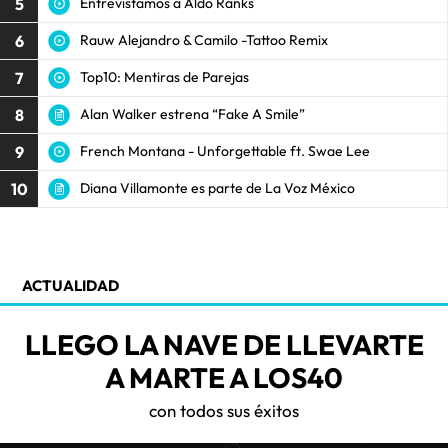
5
Entrevistamos a Aldo Ranks
6
Rauw Alejandro & Camilo -Tattoo Remix
7
Top10: Mentiras de Parejas
8
Alan Walker estrena “Fake A Smile”
9
French Montana - Unforgettable ft. Swae Lee
10
Diana Villamonte es parte de La Voz México
ACTUALIDAD
LLEGO LA NAVE DE LLEVARTE
A MARTE A LOS40
con todos sus éxitos