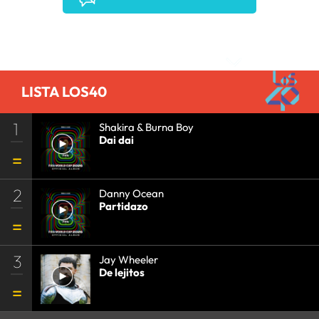
AGENDA
•
PRISA MEDIA
•
MÚSICA
•
GRUPO
PRISA
•
EVENTOS
•
CULTURA
•
GRUPO
Comentarios
COMUNICACIÓN
•
SOCIEDAD
•
MEDIOS
COMUNICACIÓN
•
COMUNICACIÓN
•
LISTA LOS40
1
Shakira & Burna Boy
Dai dai
2
Danny Ocean
Partidazo
3
Jay Wheeler
De lejitos