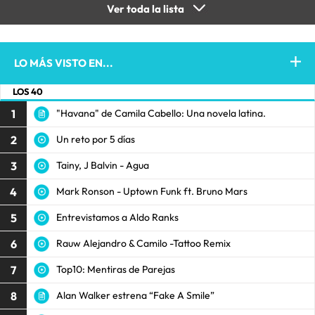
Ver toda la lista
LO MÁS VISTO EN...
LOS 40
1
"Havana" de Camila Cabello: Una novela latina.
2
Un reto por 5 días
3
Tainy, J Balvin - Agua
4
Mark Ronson - Uptown Funk ft. Bruno Mars
5
Entrevistamos a Aldo Ranks
6
Rauw Alejandro & Camilo -Tattoo Remix
7
Top10: Mentiras de Parejas
8
Alan Walker estrena “Fake A Smile”