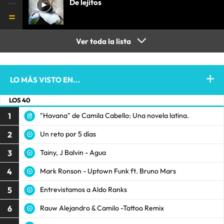
De lejitos
Ver toda la lista
LO MÁS VISTO EN...
LOS 40
1
"Havana" de Camila Cabello: Una novela latina.
2
Un reto por 5 días
3
Tainy, J Balvin - Agua
4
Mark Ronson - Uptown Funk ft. Bruno Mars
5
Entrevistamos a Aldo Ranks
6
Rauw Alejandro & Camilo -Tattoo Remix