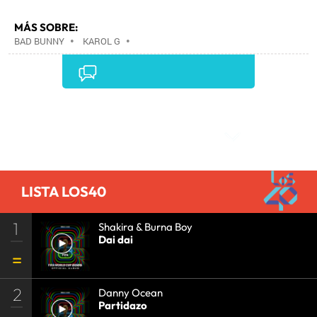
MÁS SOBRE:
BAD BUNNY
•
KAROL G
•
Comentarios
LISTA LOS40
1
Shakira & Burna Boy
Dai dai
2
Danny Ocean
Partidazo