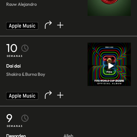
Rauw Alejandro
10
SEMANAS
Dai dai
Shakira & Burna Boy
9
SEMANAS
Desorden
Alleh