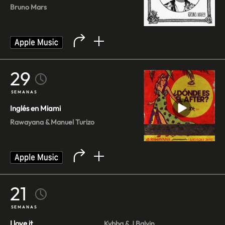
Bruno Mars
29
SEMANAS
Inglés en Miami
Rawayana & Manuel Turizo
21
SEMANAS
I love it
Kybba & J Balvin