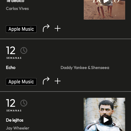
Te dedico
Carlos Vives
12
SEMANAS
Echo
Daddy Yankee & Shenseea
12
SEMANAS
De lejitos
Jay Wheeler