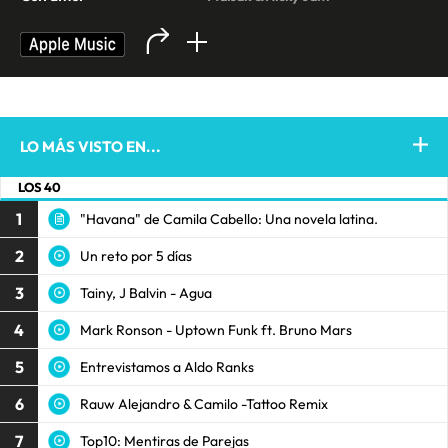
LO MÁS VISTO EN...
LOS 40
1
"Havana" de Camila Cabello: Una novela latina.
2
Un reto por 5 días
3
Tainy, J Balvin - Agua
4
Mark Ronson - Uptown Funk ft. Bruno Mars
5
Entrevistamos a Aldo Ranks
6
Rauw Alejandro & Camilo -Tattoo Remix
7
Top10: Mentiras de Parejas