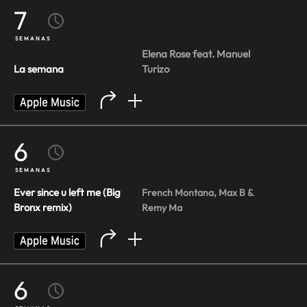
7
SEMANAS
Elena Rose feat. Manuel
La semana
Turizo
6
SEMANAS
Ever since u left me (Big
French Montana, Max B &
Bronx remix)
Remy Ma
6