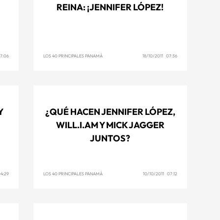
REINA: ¡JENNIFER LÓPEZ!
7:06
LOS 40 PRINCIPALES PANAMÁ
18/10/2011 07:36
Y
¿QUÉ HACEN JENNIFER LÓPEZ,
WILL.I.AM Y MICK JAGGER
JUNTOS?
04:29
LOS 40 PRINCIPALES PANAMÁ
10/10/2011 07:12