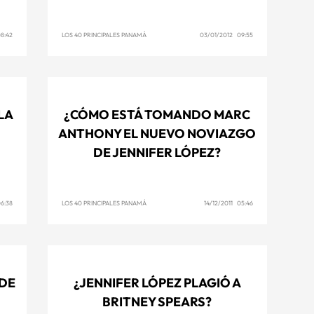
8:42
LOS 40 PRINCIPALES PANAMÁ
03/01/2012 09:55
LA
¿CÓMO ESTÁ TOMANDO MARC
ANTHONY EL NUEVO NOVIAZGO
DE JENNIFER LÓPEZ?
06:38
LOS 40 PRINCIPALES PANAMÁ
14/12/2011 05:46
 DE
¿JENNIFER LÓPEZ PLAGIÓ A
BRITNEY SPEARS?