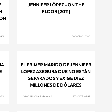
E
JENNIFER LÓPEZ - ON THE
N
FLOOR [2011]
SON
9:19
04/10/2011 17:00
NA
EL PRIMER MARIDO DE JENNIFER
E
LÓPEZ ASEGURA QUE NO ESTÁN
SEPARADOS Y EXIGE DIEZ
MILLONES DE DÓLARES
7:51
LOS 40 PRINCIPALES PANAMÁ
23/09/2011 07:49