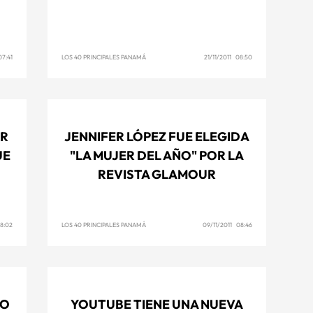
07:41
LOS 40 PRINCIPALES PANAMÁ
21/11/2011 08:50
ER
JENNIFER LÓPEZ FUE ELEGIDA
UE
"LA MUJER DEL AÑO" POR LA
REVISTA GLAMOUR
08:02
LOS 40 PRINCIPALES PANAMÁ
09/11/2011 08:46
CO
YOUTUBE TIENE UNA NUEVA