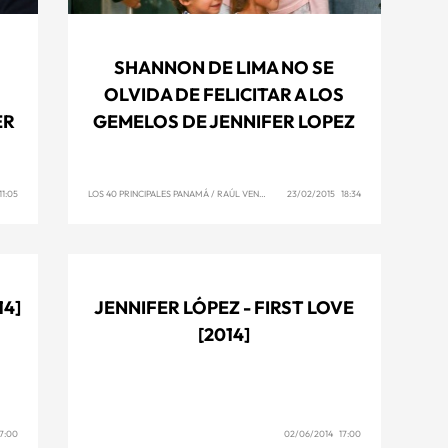
SHANNON DE LIMA NO SE
OLVIDA DE FELICITAR A LOS
ER
GEMELOS DE JENNIFER LOPEZ
1:05
LOS 40 PRINCIPALES PANAMÁ
/
RAÚL VENCE
23/02/2015 18:34
14]
JENNIFER LÓPEZ - FIRST LOVE
[2014]
7:00
02/06/2014 17:00