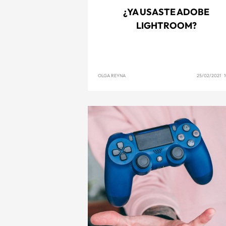
¿YA USASTE ADOBE
LIGHTROOM?
OLGA REYNA
25/02/2021 1