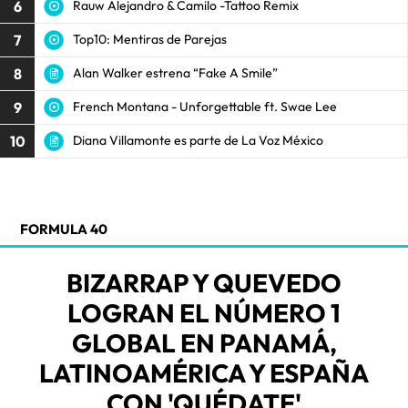
6
Rauw Alejandro & Camilo -Tattoo Remix
7
Top10: Mentiras de Parejas
8
Alan Walker estrena “Fake A Smile”
9
French Montana - Unforgettable ft. Swae Lee
10
Diana Villamonte es parte de La Voz México
FORMULA 40
BIZARRAP Y QUEVEDO
LOGRAN EL NÚMERO 1
GLOBAL EN PANAMÁ,
LATINOAMÉRICA Y ESPAÑA
CON 'QUÉDATE'