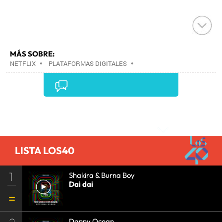
MÁS SOBRE:
NETFLIX
•
PLATAFORMAS DIGITALES
•
TELEVISIÓN IP
•
TELEVISIÓN
•
INTERNET
•
EMPRESAS
•
ECONOMÍA
•
TELECOMUNICACIONES
•
MEDIOS COMUNICACIÓN
•
COMUNICACIONES
•
COMUNICACIÓN
•
Comentarios
LISTA LOS40
1
Shakira & Burna Boy
Dai dai
Danny Ocean