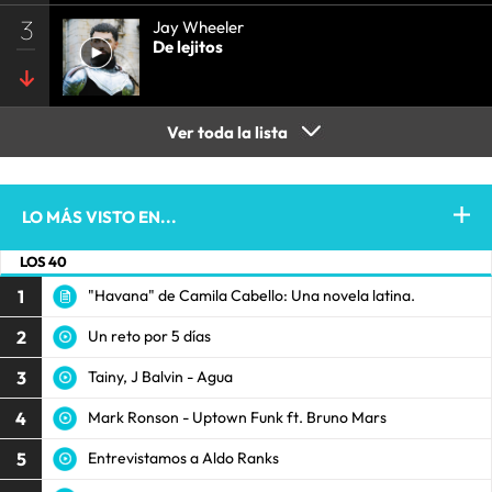
3
Jay Wheeler
De lejitos
Ver toda la lista
LO MÁS VISTO EN...
LOS 40
1
"Havana" de Camila Cabello: Una novela latina.
2
Un reto por 5 días
3
Tainy, J Balvin - Agua
4
Mark Ronson - Uptown Funk ft. Bruno Mars
5
Entrevistamos a Aldo Ranks