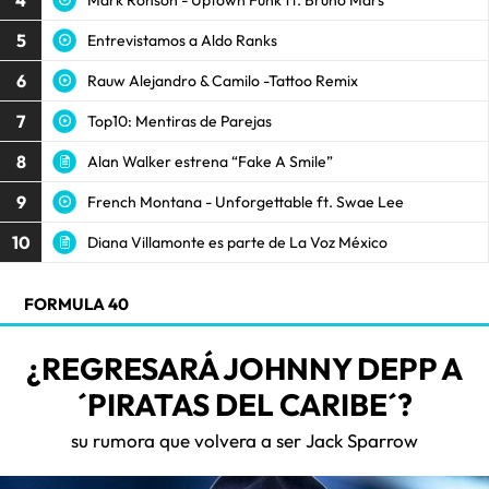
4
5
Entrevistamos a Aldo Ranks
6
Rauw Alejandro & Camilo -Tattoo Remix
7
Top10: Mentiras de Parejas
8
Alan Walker estrena “Fake A Smile”
9
French Montana - Unforgettable ft. Swae Lee
10
Diana Villamonte es parte de La Voz México
FORMULA 40
¿REGRESARÁ JOHNNY DEPP A
´PIRATAS DEL CARIBE´?
su rumora que volvera a ser Jack Sparrow