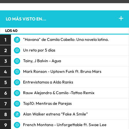
LO MÁS VISTO EN...
LOS 40
1
"Havana" de Camila Cabello: Una novela latina.
2
Un reto por 5 días
3
Tainy, J Balvin - Agua
4
Mark Ronson - Uptown Funk ft. Bruno Mars
5
Entrevistamos a Aldo Ranks
6
Rauw Alejandro & Camilo -Tattoo Remix
7
Top10: Mentiras de Parejas
8
Alan Walker estrena “Fake A Smile”
9
French Montana - Unforgettable ft. Swae Lee