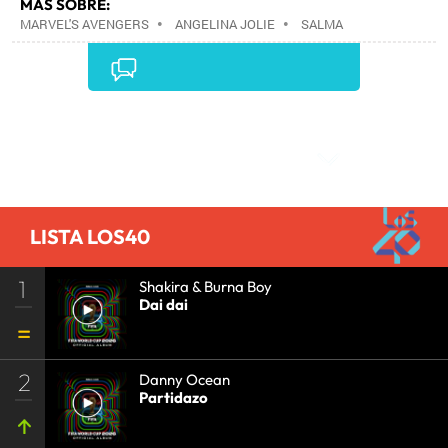
MÁS SOBRE:
MARVEL'S AVENGERS
•
ANGELINA JOLIE
•
SALMA
HAYEK
•
PELÍCULAS
•
VIDEOJUEGOS
•
CINE
•
OCIO
•
INFORMÁTICA
•
ESTILO VIDA
•
INDUSTRIA
•
Comentarios
LISTA LOS40
1
Shakira & Burna Boy
Dai dai
2
Danny Ocean
Partidazo