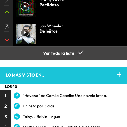
2
Partidazo
3
Jay Wheeler
De lejitos
Ver toda la lista
LO MÁS VISTO EN...
LOS 40
1
"Havana" de Camila Cabello: Una novela latina.
2
Un reto por 5 días
3
Tainy, J Balvin - Agua
Mark Ronson - Uptown Funk ft. Bruno Mars