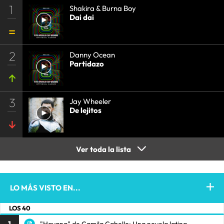
1
Shakira & Burna Boy
Dai dai
2
Danny Ocean
Partidazo
3
Jay Wheeler
De lejitos
Ver toda la lista
LO MÁS VISTO EN...
LOS 40
"Havana" de Camila Cabello: Una novela latina.