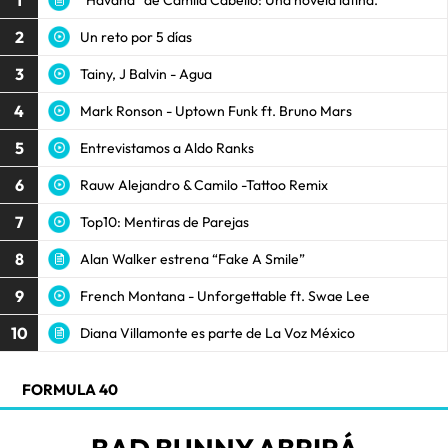
1
2
Un reto por 5 días
3
Tainy, J Balvin - Agua
4
Mark Ronson - Uptown Funk ft. Bruno Mars
5
Entrevistamos a Aldo Ranks
6
Rauw Alejandro & Camilo -Tattoo Remix
7
Top10: Mentiras de Parejas
8
Alan Walker estrena “Fake A Smile”
9
French Montana - Unforgettable ft. Swae Lee
10
Diana Villamonte es parte de La Voz México
FORMULA 40