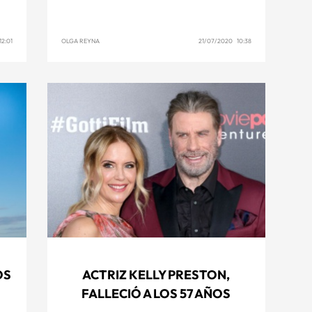
2:01
OLGA REYNA
21/07/2020 10:38
OS
ACTRIZ KELLY PRESTON,
FALLECIÓ A LOS 57 AÑOS