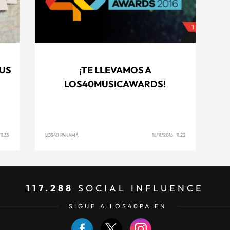
TUS
¡TE LLEVAMOS A
LOS40MUSICAWARDS!
11:35
LOS40 PANAMÁ
16/11/2016 11:23
117.288
SOCIAL INFLUENCE
SIGUE A LOS40PA EN