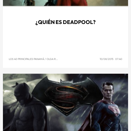
¿QUIÉN ES DEADPOOL?
LOS 40 PRINCIPALES PANAMÁ
/
OLGA REYNA
10/08/2015 07:40