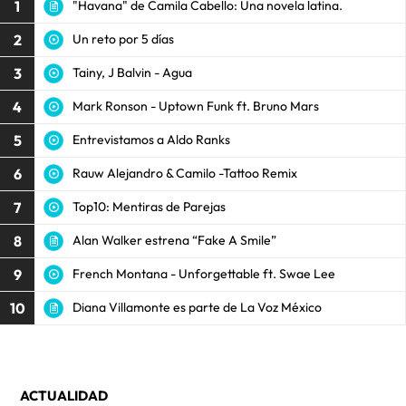
1
"Havana" de Camila Cabello: Una novela latina.
2
Un reto por 5 días
3
Tainy, J Balvin - Agua
4
Mark Ronson - Uptown Funk ft. Bruno Mars
5
Entrevistamos a Aldo Ranks
6
Rauw Alejandro & Camilo -Tattoo Remix
7
Top10: Mentiras de Parejas
8
Alan Walker estrena “Fake A Smile”
9
French Montana - Unforgettable ft. Swae Lee
10
Diana Villamonte es parte de La Voz México
ACTUALIDAD