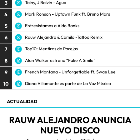
3
Tainy, J Balvin - Agua
4
Mark Ronson - Uptown Funk ft. Bruno Mars
5
Entrevistamos a Aldo Ranks
6
Rauw Alejandro & Camilo -Tattoo Remix
7
Top10: Mentiras de Parejas
8
Alan Walker estrena “Fake A Smile”
9
French Montana - Unforgettable ft. Swae Lee
10
Diana Villamonte es parte de La Voz México
ACTUALIDAD
RAUW ALEJANDRO ANUNCIA
NUEVO DISCO