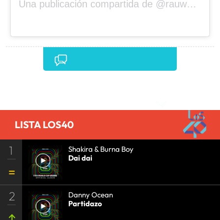
Una publicación compartida de @rauwalejandro
Comentarios
LISTA LOS40
1
Shakira & Burna Boy
Dai dai
2
Danny Ocean
Partidazo