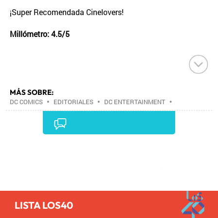
¡Super Recomendada Cinelovers!
Millómetro: 4.5/5
MÁS SOBRE:
DC COMICS
•
EDITORIALES
•
DC ENTERTAINMENT
•
CÓMIC
•
SECTOR EDITORIAL
•
DIBUJO
•
LIBROS
•
LITERATURA
•
ILUSTRACIÓN
•
EMPRESAS
•
ARTES GRÁFICAS
•
ECONOMÍA
•
ARTE
•
INDUSTRIA CULTURAL
•
CULTURA
•
Comentarios
LISTA LOS40