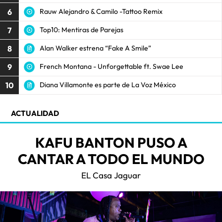
6
Rauw Alejandro & Camilo -Tattoo Remix
7
Top10: Mentiras de Parejas
8
Alan Walker estrena “Fake A Smile”
9
French Montana - Unforgettable ft. Swae Lee
10
Diana Villamonte es parte de La Voz México
ACTUALIDAD
KAFU BANTON PUSO A
CANTAR A TODO EL MUNDO
EL Casa Jaguar