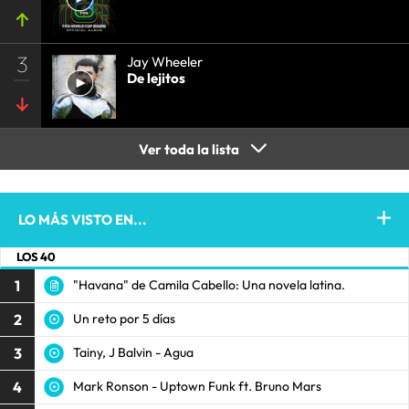
3
Jay Wheeler
De lejitos
Ver toda la lista
LO MÁS VISTO EN...
LOS 40
1
"Havana" de Camila Cabello: Una novela latina.
2
Un reto por 5 días
3
Tainy, J Balvin - Agua
4
Mark Ronson - Uptown Funk ft. Bruno Mars