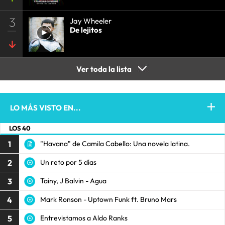
3
Jay Wheeler
De lejitos
Ver toda la lista
LO MÁS VISTO EN...
LOS 40
1
"Havana" de Camila Cabello: Una novela latina.
2
Un reto por 5 días
3
Tainy, J Balvin - Agua
4
Mark Ronson - Uptown Funk ft. Bruno Mars
5
Entrevistamos a Aldo Ranks