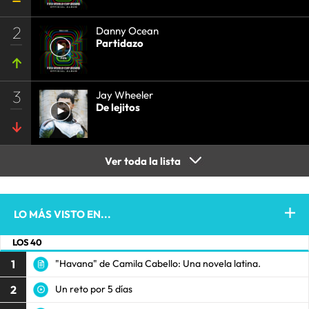
2
Danny Ocean
Partidazo
3
Jay Wheeler
De lejitos
Ver toda la lista
LO MÁS VISTO EN...
LOS 40
1
"Havana" de Camila Cabello: Una novela latina.
2
Un reto por 5 días