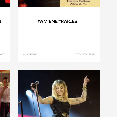
N
YA VIENE “RAÍCES”
4:37
OLGA REYNA
07/06/2019 14:27