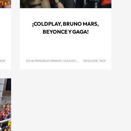
¡COLDPLAY, BRUNO MARS,
BEYONCE Y GAGA!
8:35
LOS 40 PRINCIPALES PANAMÁ
/
OLGA REYNA
08/02/2016 08:19