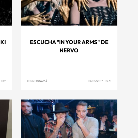
KI
ESCUCHA "IN YOUR ARMS" DE
NERVO
11:19
LOS40 PANAMÁ
04/05/2017 09:31