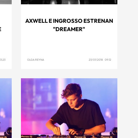
AXWELL E INGROSSO ESTRENAN
E
"DREAMER"
3:23
OLGA REYNA
23/01/2018 09:12