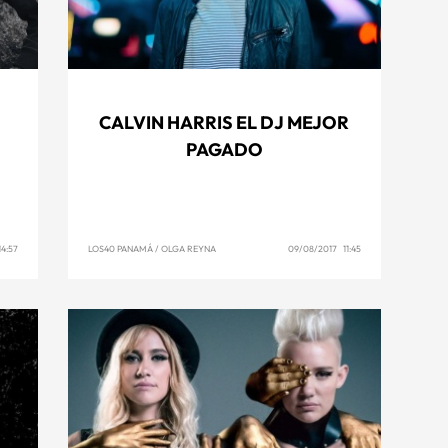
CALVIN HARRIS EL DJ MEJOR
PAGADO
4:57
LOS40 PANAMÁ
/
OLGA REYNA
09/08/2017 11:45