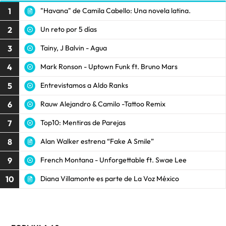
1
"Havana" de Camila Cabello: Una novela latina.
2
Un reto por 5 días
3
Tainy, J Balvin - Agua
4
Mark Ronson - Uptown Funk ft. Bruno Mars
5
Entrevistamos a Aldo Ranks
6
Rauw Alejandro & Camilo -Tattoo Remix
7
Top10: Mentiras de Parejas
8
Alan Walker estrena “Fake A Smile”
9
French Montana - Unforgettable ft. Swae Lee
10
Diana Villamonte es parte de La Voz México