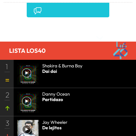
CINE
•
Comentarios
LISTA LOS40
1
Shakira & Burna Boy
Dai dai
2
Danny Ocean
Partidazo
3
Jay Wheeler
De lejitos