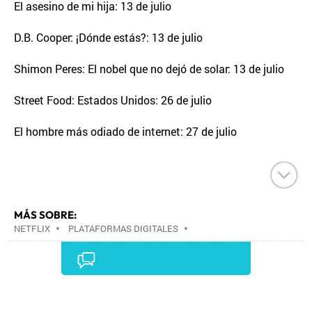
El asesino de mi hija: 13 de julio
D.B. Cooper: ¡Dónde estás?: 13 de julio
Shimon Peres: El nobel que no dejó de solar: 13 de julio
Street Food: Estados Unidos: 26 de julio
El hombre más odiado de internet: 27 de julio
MÁS SOBRE:
NETFLIX
•
PLATAFORMAS DIGITALES
•
TELEVISIÓN IP
•
TELEVISIÓN
•
INTERNET
•
EMPRESAS
•
ECONOMÍA
•
TELECOMUNICACIONES
•
MEDIOS COMUNICACIÓN
•
COMUNICACIONES
•
COMUNICACIÓN
•
Comentarios