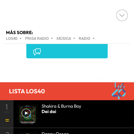
MÁS SOBRE:
LOS40
•
PRISA RADIO
•
MÚSICA
•
RADIO
•
GRUPO PRISA
•
GRUPO COMUNICACIÓN
•
MEDIOS
COMUNICACIÓN
•
COMUNICACIÓN
•
Comentarios
LISTA LOS40
1
Shakira & Burna Boy
Dai dai
Danny Ocean