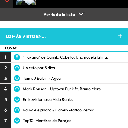
Ver toda la lista
LO MÁS VISTO EN...
LOS 40
1
"Havana" de Camila Cabello: Una novela latina.
2
Un reto por 5 días
3
Tainy, J Balvin - Agua
4
Mark Ronson - Uptown Funk ft. Bruno Mars
5
Entrevistamos a Aldo Ranks
6
Rauw Alejandro & Camilo -Tattoo Remix
7
Top10: Mentiras de Parejas