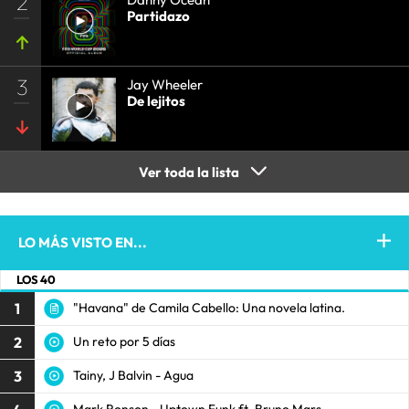
2
Partidazo
3
Jay Wheeler
De lejitos
Ver toda la lista
LO MÁS VISTO EN...
LOS 40
1
"Havana" de Camila Cabello: Una novela latina.
2
Un reto por 5 días
3
Tainy, J Balvin - Agua