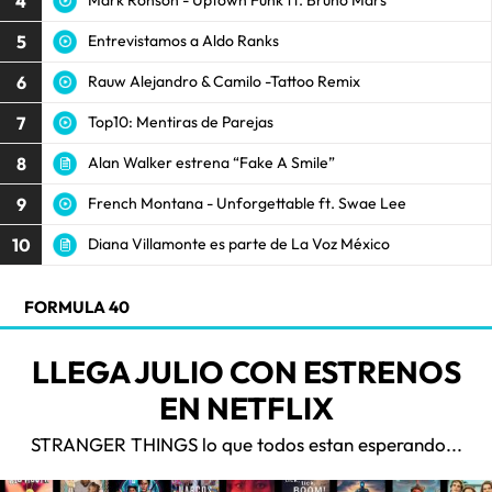
4
Mark Ronson - Uptown Funk ft. Bruno Mars
5
Entrevistamos a Aldo Ranks
6
Rauw Alejandro & Camilo -Tattoo Remix
7
Top10: Mentiras de Parejas
8
Alan Walker estrena “Fake A Smile”
9
French Montana - Unforgettable ft. Swae Lee
10
Diana Villamonte es parte de La Voz México
FORMULA 40
LLEGA JULIO CON ESTRENOS
EN NETFLIX
STRANGER THINGS lo que todos estan esperando...