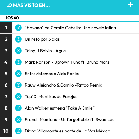
LO MÁS VISTO EN...
LOS 40
1
"Havana" de Camila Cabello: Una novela latina.
2
Un reto por 5 días
3
Tainy, J Balvin - Agua
4
Mark Ronson - Uptown Funk ft. Bruno Mars
5
Entrevistamos a Aldo Ranks
6
Rauw Alejandro & Camilo -Tattoo Remix
7
Top10: Mentiras de Parejas
8
Alan Walker estrena “Fake A Smile”
9
French Montana - Unforgettable ft. Swae Lee
10
Diana Villamonte es parte de La Voz México