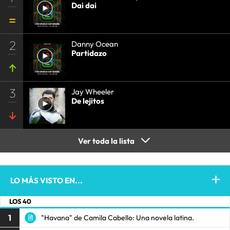
Dai dai
2
Danny Ocean
Partidazo
3
Jay Wheeler
De lejitos
Ver toda la lista
LO MÁS VISTO EN...
LOS 40
1
"Havana" de Camila Cabello: Una novela latina.