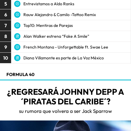
5
Entrevistamos a Aldo Ranks
6
Rauw Alejandro & Camilo -Tattoo Remix
7
Top10: Mentiras de Parejas
8
Alan Walker estrena “Fake A Smile”
9
French Montana - Unforgettable ft. Swae Lee
10
Diana Villamonte es parte de La Voz México
FORMULA 40
¿REGRESARÁ JOHNNY DEPP A
´PIRATAS DEL CARIBE´?
su rumora que volvera a ser Jack Sparrow