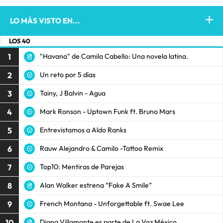
LO MÁS VISTO EN...
LOS 40
1
"Havana" de Camila Cabello: Una novela latina.
2
Un reto por 5 días
3
Tainy, J Balvin - Agua
4
Mark Ronson - Uptown Funk ft. Bruno Mars
5
Entrevistamos a Aldo Ranks
6
Rauw Alejandro & Camilo -Tattoo Remix
7
Top10: Mentiras de Parejas
8
Alan Walker estrena “Fake A Smile”
9
French Montana - Unforgettable ft. Swae Lee
10
Diana Villamonte es parte de La Voz México