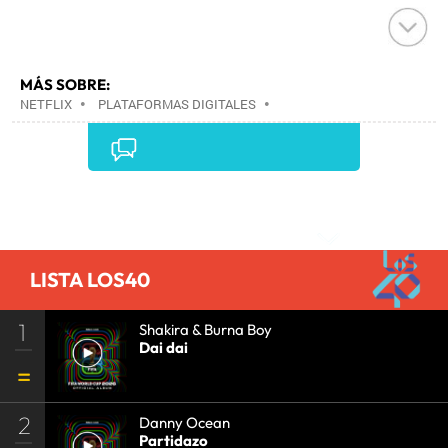
MÁS SOBRE:
NETFLIX
•
PLATAFORMAS DIGITALES
•
TELEVISIÓN IP
•
TELEVISIÓN
•
INTERNET
•
EMPRESAS
•
ECONOMÍA
•
TELECOMUNICACIONES
•
MEDIOS COMUNICACIÓN
•
COMUNICACIONES
•
COMUNICACIÓN
•
Comentarios
LISTA LOS40
1
Shakira & Burna Boy
Dai dai
2
Danny Ocean
Partidazo