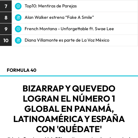
7
Top10: Mentiras de Parejas
8
Alan Walker estrena “Fake A Smile”
9
French Montana - Unforgettable ft. Swae Lee
10
Diana Villamonte es parte de La Voz México
FORMULA 40
BIZARRAP Y QUEVEDO
LOGRAN EL NÚMERO 1
GLOBAL EN PANAMÁ,
LATINOAMÉRICA Y ESPAÑA
CON 'QUÉDATE'