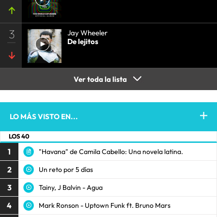
3
Jay Wheeler
De lejitos
Ver toda la lista
LO MÁS VISTO EN...
LOS 40
1
"Havana" de Camila Cabello: Una novela latina.
2
Un reto por 5 días
3
Tainy, J Balvin - Agua
4
Mark Ronson - Uptown Funk ft. Bruno Mars