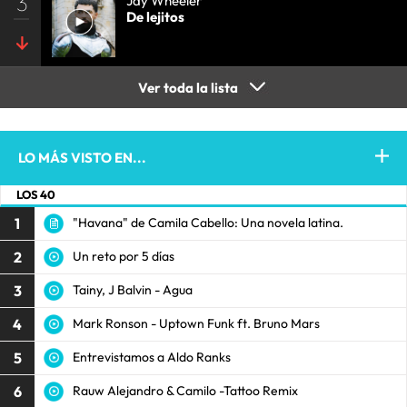
3
Jay Wheeler
De lejitos
Ver toda la lista
LO MÁS VISTO EN...
LOS 40
1
"Havana" de Camila Cabello: Una novela latina.
2
Un reto por 5 días
3
Tainy, J Balvin - Agua
4
Mark Ronson - Uptown Funk ft. Bruno Mars
5
Entrevistamos a Aldo Ranks
6
Rauw Alejandro & Camilo -Tattoo Remix