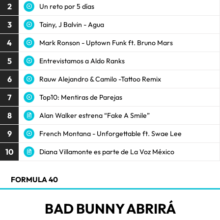
2
Un reto por 5 días
3
Tainy, J Balvin - Agua
4
Mark Ronson - Uptown Funk ft. Bruno Mars
5
Entrevistamos a Aldo Ranks
6
Rauw Alejandro & Camilo -Tattoo Remix
7
Top10: Mentiras de Parejas
8
Alan Walker estrena “Fake A Smile”
9
French Montana - Unforgettable ft. Swae Lee
10
Diana Villamonte es parte de La Voz México
FORMULA 40
BAD BUNNY ABRIRÁ