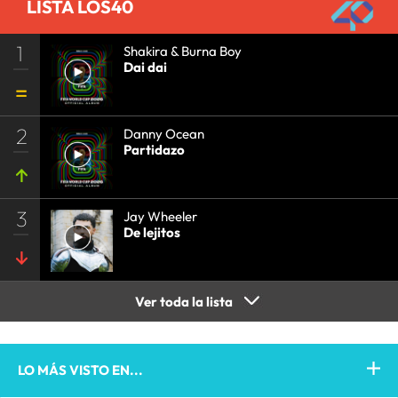
LISTA LOS40
1
Shakira & Burna Boy
Dai dai
2
Danny Ocean
Partidazo
3
Jay Wheeler
De lejitos
Ver toda la lista
LO MÁS VISTO EN...