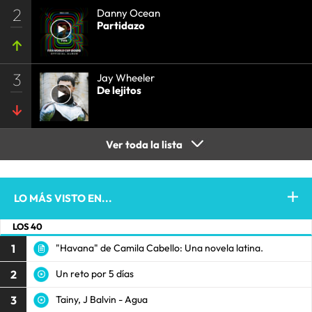
2
Danny Ocean
Partidazo
3
Jay Wheeler
De lejitos
Ver toda la lista
LO MÁS VISTO EN...
LOS 40
1
"Havana" de Camila Cabello: Una novela latina.
2
Un reto por 5 días
3
Tainy, J Balvin - Agua