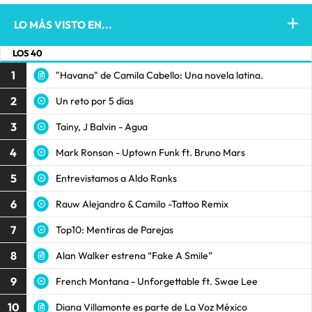
LO MÁS VISTO EN...
LOS 40
1
"Havana" de Camila Cabello: Una novela latina.
2
Un reto por 5 días
3
Tainy, J Balvin - Agua
4
Mark Ronson - Uptown Funk ft. Bruno Mars
5
Entrevistamos a Aldo Ranks
6
Rauw Alejandro & Camilo -Tattoo Remix
7
Top10: Mentiras de Parejas
8
Alan Walker estrena “Fake A Smile”
9
French Montana - Unforgettable ft. Swae Lee
10
Diana Villamonte es parte de La Voz México