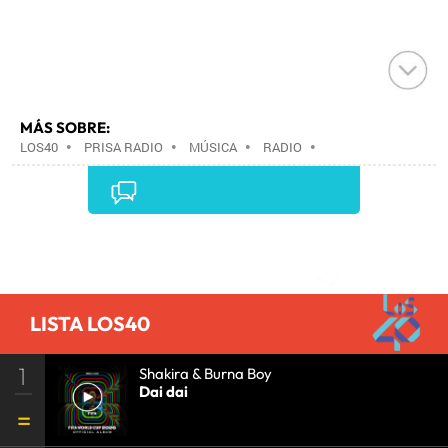
MÁS SOBRE:
LOS40
•
PRISA RADIO
•
MÚSICA
•
RADIO
•
GRUPO PRISA
•
GRUPO COMUNICACIÓN
•
MEDIOS
COMUNICACIÓN
•
COMUNICACIÓN
•
Comentarios
LISTA LOS40
1
Shakira & Burna Boy
Dai dai