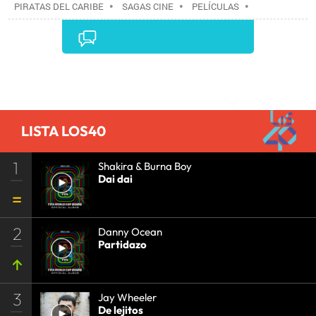
PIRATAS DEL CARIBE
•
SAGAS CINE
•
PELÍCULAS
•
CINE
•
Comentarios
LISTA LOS40
1
Shakira & Burna Boy
Dai dai
2
Danny Ocean
Partidazo
3
Jay Wheeler
De lejitos