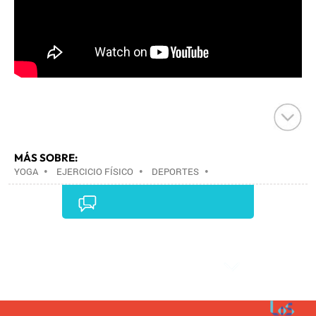
MÁS SOBRE:
YOGA
•
EJERCICIO FÍSICO
•
DEPORTES
•
BIENESTAR
•
ESTILO VIDA
•
Comentarios