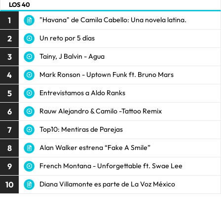
LOS 40
1
"Havana" de Camila Cabello: Una novela latina.
2
Un reto por 5 días
3
Tainy, J Balvin - Agua
4
Mark Ronson - Uptown Funk ft. Bruno Mars
5
Entrevistamos a Aldo Ranks
6
Rauw Alejandro & Camilo -Tattoo Remix
7
Top10: Mentiras de Parejas
8
Alan Walker estrena “Fake A Smile”
9
French Montana - Unforgettable ft. Swae Lee
10
Diana Villamonte es parte de La Voz México