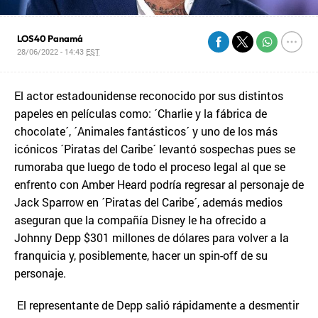
LOS40 Panamá
28/06/2022 - 14:43
EST
El actor estadounidense reconocido por sus distintos
papeles en películas como: ´Charlie y la fábrica de
chocolate´, ´Animales fantásticos´ y uno de los más
icónicos ´Piratas del Caribe´ levantó sospechas pues se
rumoraba que luego de todo el proceso legal al que se
enfrento con Amber Heard podría regresar al personaje de
Jack Sparrow en ´Piratas del Caribe´, además medios
aseguran que la compañía Disney le ha ofrecido a
Johnny Depp $301 millones de dólares para volver a la
franquicia y, posiblemente, hacer un spin-off de su
personaje.
El representante de Depp salió rápidamente a desmentir