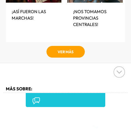
¡ASÍ FUERON LAS
¡NOS TOMAMOS
MARCHAS!
PROVINCIAS
CENTRALES!
VER MÁS
MÁS SOBRE:
CARNAVALES
•
FIESTAS POPULARES
•
FIESTAS
•
FOLKLORE
•
CULTURA TRADICIONAL
•
CULTURA
•
Comentarios