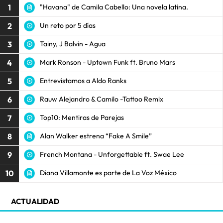
1
"Havana" de Camila Cabello: Una novela latina.
2
Un reto por 5 días
3
Tainy, J Balvin - Agua
4
Mark Ronson - Uptown Funk ft. Bruno Mars
5
Entrevistamos a Aldo Ranks
6
Rauw Alejandro & Camilo -Tattoo Remix
7
Top10: Mentiras de Parejas
8
Alan Walker estrena “Fake A Smile”
9
French Montana - Unforgettable ft. Swae Lee
10
Diana Villamonte es parte de La Voz México
ACTUALIDAD