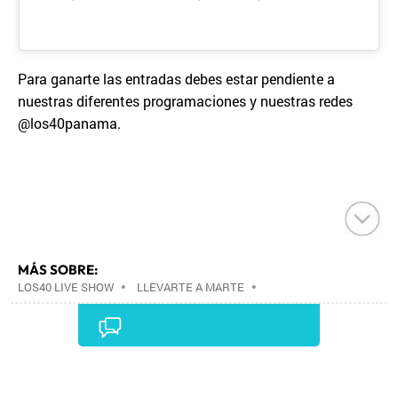
Para ganarte las entradas debes estar pendiente a
nuestras diferentes programaciones y nuestras redes
@los40panama.
MÁS SOBRE:
LOS40 LIVE SHOW
•
LLEVARTE A MARTE
•
CONCIERTOS
•
LOS40
•
GRUPOS MÚSICA
•
EVENTOS MUSICALES
•
PRISA RADIO
•
AGENDA
CULTURAL
•
RADIO
•
AGENDA
•
PRISA MEDIA
•
MÚSICA
•
GRUPO PRISA
•
EVENTOS
•
CULTURA
Comentarios
•
GRUPO COMUNICACIÓN
•
SOCIEDAD
•
MEDIOS