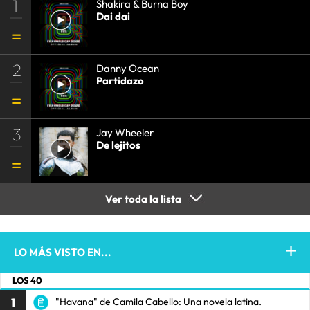
1
Shakira & Burna Boy
Dai dai
2
Danny Ocean
Partidazo
3
Jay Wheeler
De lejitos
Ver toda la lista
LO MÁS VISTO EN...
LOS 40
1
"Havana" de Camila Cabello: Una novela latina.