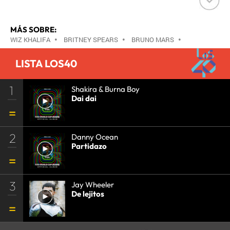
MÁS SOBRE:
WIZ KHALIFA
•
BRITNEY SPEARS
•
BRUNO MARS
•
PITBULL
•
LINKIN PARK
•
KANYE WEST
•
LIL
LISTA LOS40
WAYNE
•
EMINEM
•
JUSTIN BIEBER
•
RIHANNA
•
JESSIE J
•
LMFAO
•
FAR EAST MOVEMENT
•
1
DAVID GUETTA
•
SNOOP DOGG
Shakira & Burna Boy
•
KATY PERRY
•
Dai dai
COLDPLAY
•
2
Danny Ocean
Partidazo
3
Jay Wheeler
De lejitos