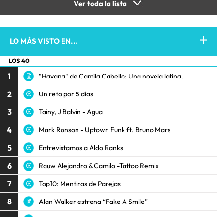
Ver toda la lista
LO MÁS VISTO EN...
LOS 40
1
"Havana" de Camila Cabello: Una novela latina.
2
Un reto por 5 días
3
Tainy, J Balvin - Agua
4
Mark Ronson - Uptown Funk ft. Bruno Mars
5
Entrevistamos a Aldo Ranks
6
Rauw Alejandro & Camilo -Tattoo Remix
7
Top10: Mentiras de Parejas
8
Alan Walker estrena “Fake A Smile”