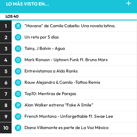
LO MÁS VISTO EN...
LOS 40
1
"Havana" de Camila Cabello: Una novela latina.
2
Un reto por 5 días
3
Tainy, J Balvin - Agua
4
Mark Ronson - Uptown Funk ft. Bruno Mars
5
Entrevistamos a Aldo Ranks
6
Rauw Alejandro & Camilo -Tattoo Remix
7
Top10: Mentiras de Parejas
8
Alan Walker estrena “Fake A Smile”
9
French Montana - Unforgettable ft. Swae Lee
10
Diana Villamonte es parte de La Voz México