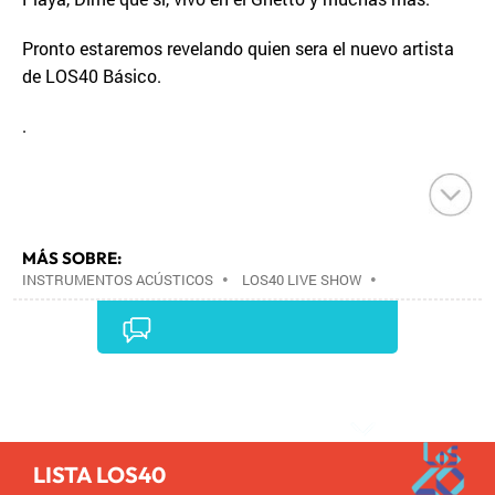
Pronto estaremos revelando quien sera el nuevo artista
de LOS40 Básico.
.
MÁS SOBRE:
INSTRUMENTOS ACÚSTICOS
•
LOS40 LIVE SHOW
•
CONCIERTOS
•
LOS40
•
EVENTOS MUSICALES
•
PRISA RADIO
•
AGENDA CULTURAL
•
RADIO
•
AGENDA
•
PRISA MEDIA
•
MÚSICA
•
GRUPO
PRISA
•
EVENTOS
•
CULTURA
•
GRUPO
Comentarios
COMUNICACIÓN
•
SOCIEDAD
•
MEDIOS
COMUNICACIÓN
•
COMUNICACIÓN
•
LISTA LOS40