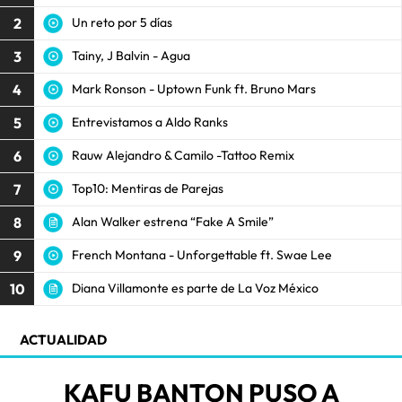
2
Un reto por 5 días
3
Tainy, J Balvin - Agua
4
Mark Ronson - Uptown Funk ft. Bruno Mars
5
Entrevistamos a Aldo Ranks
6
Rauw Alejandro & Camilo -Tattoo Remix
7
Top10: Mentiras de Parejas
8
Alan Walker estrena “Fake A Smile”
9
French Montana - Unforgettable ft. Swae Lee
10
Diana Villamonte es parte de La Voz México
ACTUALIDAD
KAFU BANTON PUSO A