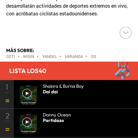
desarrollarán actividades de deportes extremos en vivo,
con acróbatas ciclistas estadounidenses.
MÁS SOBRE:
COTI
•
WISIN
•
YANDEL
•
MIRANDA
•
OS
ALMIRANTES
•
LOS RABANES
•
DIEGO TORRES
•
LISTA LOS40
COMANDO TIBURÓN
•
1
Shakira & Burna Boy
Dai dai
2
Danny Ocean
Partidazo