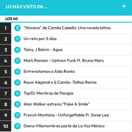
LO MÁS VISTO EN...
LOS 40
1
"Havana" de Camila Cabello: Una novela latina.
2
Un reto por 5 días
3
Tainy, J Balvin - Agua
4
Mark Ronson - Uptown Funk ft. Bruno Mars
5
Entrevistamos a Aldo Ranks
6
Rauw Alejandro & Camilo -Tattoo Remix
7
Top10: Mentiras de Parejas
8
Alan Walker estrena “Fake A Smile”
9
French Montana - Unforgettable ft. Swae Lee
10
Diana Villamonte es parte de La Voz México