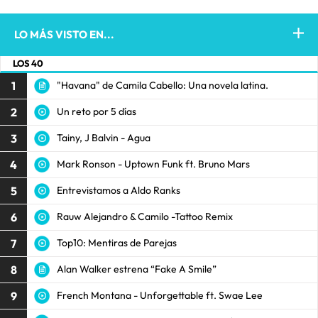
LO MÁS VISTO EN...
LOS 40
1
"Havana" de Camila Cabello: Una novela latina.
2
Un reto por 5 días
3
Tainy, J Balvin - Agua
4
Mark Ronson - Uptown Funk ft. Bruno Mars
5
Entrevistamos a Aldo Ranks
6
Rauw Alejandro & Camilo -Tattoo Remix
7
Top10: Mentiras de Parejas
8
Alan Walker estrena “Fake A Smile”
9
French Montana - Unforgettable ft. Swae Lee