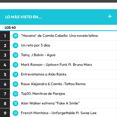
LO MÁS VISTO EN...
LOS 40
1
"Havana" de Camila Cabello: Una novela latina.
2
Un reto por 5 días
3
Tainy, J Balvin - Agua
4
Mark Ronson - Uptown Funk ft. Bruno Mars
5
Entrevistamos a Aldo Ranks
6
Rauw Alejandro & Camilo -Tattoo Remix
7
Top10: Mentiras de Parejas
8
Alan Walker estrena “Fake A Smile”
9
French Montana - Unforgettable ft. Swae Lee