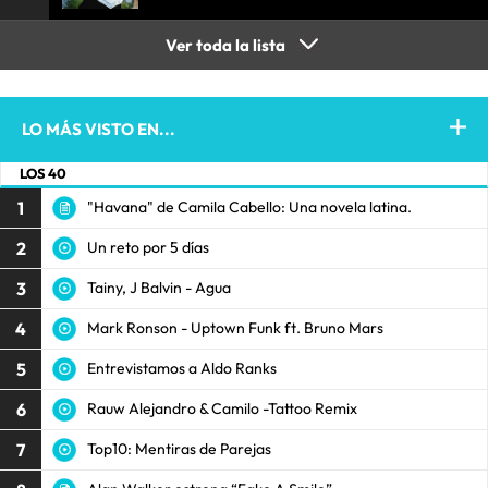
Ver toda la lista
LO MÁS VISTO EN...
LOS 40
1
"Havana" de Camila Cabello: Una novela latina.
2
Un reto por 5 días
3
Tainy, J Balvin - Agua
4
Mark Ronson - Uptown Funk ft. Bruno Mars
5
Entrevistamos a Aldo Ranks
6
Rauw Alejandro & Camilo -Tattoo Remix
7
Top10: Mentiras de Parejas