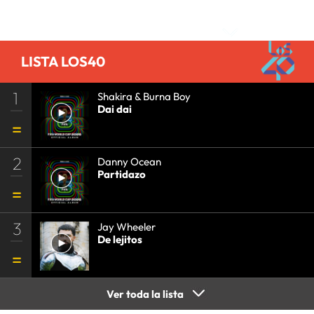
PRISA
•
EVENTOS
•
CULTURA
•
GRUPO
Comentarios
COMUNICACIÓN
•
SOCIEDAD
•
MEDIOS
COMUNICACIÓN
•
COMUNICACIÓN
•
LISTA LOS40
1
Shakira & Burna Boy
Dai dai
2
Danny Ocean
Partidazo
3
Jay Wheeler
De lejitos
Ver toda la lista