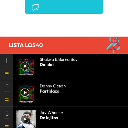
CONCIERTOS
•
LOS40
•
GRUPOS MÚSICA
•
EVENTOS MUSICALES
•
PRISA RADIO
•
AGENDA
CULTURAL
•
RADIO
•
AGENDA
•
PRISA MEDIA
•
MÚSICA
•
GRUPO PRISA
•
EVENTOS
•
CULTURA
Comentarios
•
GRUPO COMUNICACIÓN
•
SOCIEDAD
•
MEDIOS
COMUNICACIÓN
•
COMUNICACIÓN
•
LISTA LOS40
1
Shakira & Burna Boy
Dai dai
2
Danny Ocean
Partidazo
3
Jay Wheeler
De lejitos