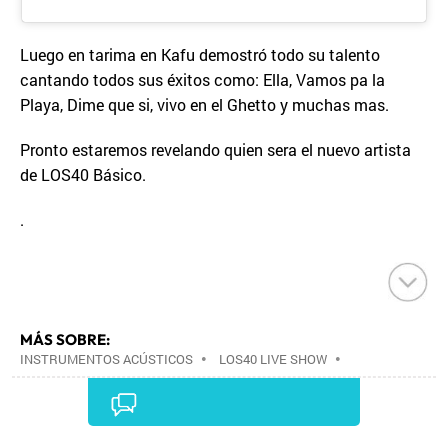
Luego en tarima en Kafu demostró todo su talento
cantando todos sus éxitos como: Ella, Vamos pa la
Playa, Dime que si, vivo en el Ghetto y muchas mas.
Pronto estaremos revelando quien sera el nuevo artista
de LOS40 Básico.
.
MÁS SOBRE:
INSTRUMENTOS ACÚSTICOS
•
LOS40 LIVE SHOW
•
CONCIERTOS
•
LOS40
•
EVENTOS MUSICALES
•
PRISA RADIO
•
AGENDA CULTURAL
•
RADIO
•
AGENDA
•
PRISA MEDIA
•
MÚSICA
•
GRUPO