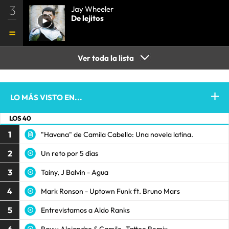
3
Jay Wheeler
De lejitos
Ver toda la lista
LO MÁS VISTO EN...
LOS 40
1
"Havana" de Camila Cabello: Una novela latina.
2
Un reto por 5 días
3
Tainy, J Balvin - Agua
4
Mark Ronson - Uptown Funk ft. Bruno Mars
5
Entrevistamos a Aldo Ranks
Rauw Alejandro & Camilo -Tattoo Remix