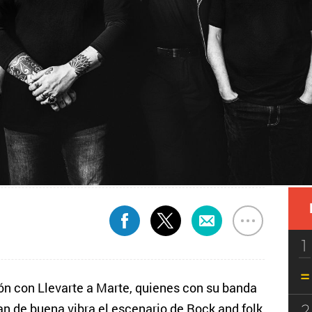
1
ón con Llevarte a Marte, quienes con su banda
2
an de buena vibra el escenario de Rock and folk