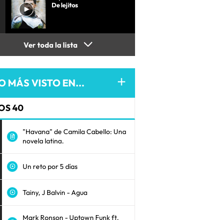
De lejitos
Ver toda la lista
O MÁS VISTO EN...
OS 40
"Havana" de Camila Cabello: Una
novela latina.
Un reto por 5 días
Tainy, J Balvin - Agua
Mark Ronson - Uptown Funk ft.