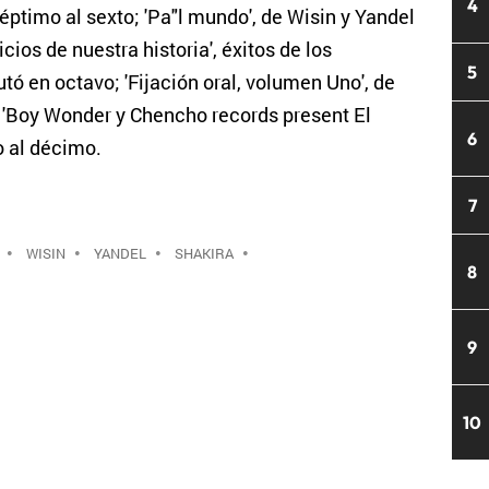
4
ptimo al sexto; 'Pa"l mundo', de Wisin y Yandel
cios de nuestra historia', éxitos de los
5
 en octavo; 'Fijación oral, volumen Uno', de
y 'Boy Wonder y Chencho records present El
6
o al décimo.
7
•
WISIN
•
YANDEL
•
SHAKIRA
•
8
9
10