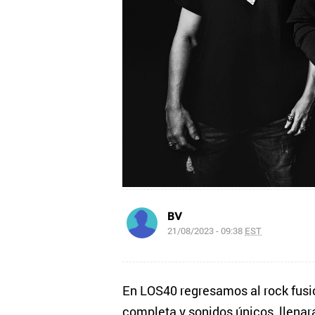
BV
21/08/2023 - 09:38
EST
En LOS40 regresamos al rock fusi
completa y sonidos únicos, llenar