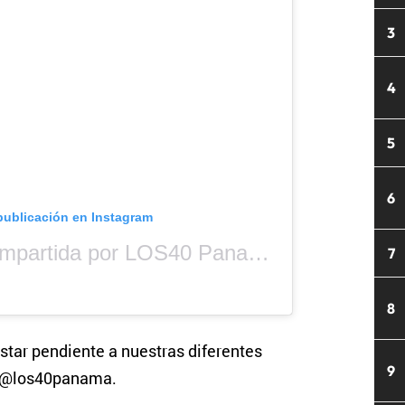
3
4
5
6
publicación en Instagram
Una publicación compartida por LOS40 Panamá (@los40panama)
7
8
star pendiente a nuestras diferentes
9
s @los40panama.