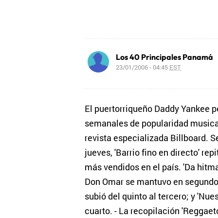
Los 40 Principales Panamá
23/01/2006 - 04:45
EST
El puertorriqueño Daddy Yankee p
semanales de popularidad musical
revista especializada Billboard. S
jueves, 'Barrio fino en directo' rep
más vendidos en el país. 'Da hitma
Don Omar se mantuvo en segundo 
subió del quinto al tercero; y 'Nue
cuarto. - La recopilación 'Reggaetó