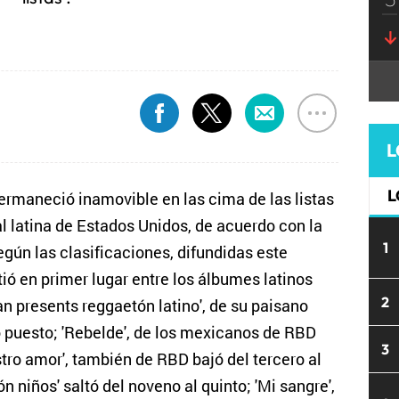
L
L
ermaneció inamovible en las cima de las listas
 latina de Estados Unidos, de acuerdo con la
1
egún las clasificaciones, difundidas este
itió en primer lugar entre los álbumes latinos
2
n presents reggaetón latino', de su paisano
puesto; 'Rebelde', de los mexicanos de RBD
3
stro amor', también de RBD bajó del tercero al
n niños' saltó del noveno al quinto; 'Mi sangre',