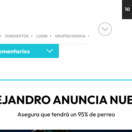
10
•
CONCIERTOS
•
LOS40
•
GRUPOS MÚSICA
•
AGENDA CULTURAL
•
RADIO
•
AGENDA
•
mentarios
•
EVENTOS
•
CULTURA
•
GRUPO
 COMUNICACIÓN
•
COMUNICACIÓN
•
EJANDRO ANUNCIA NUE
Asegura que tendrá un 95% de perreo