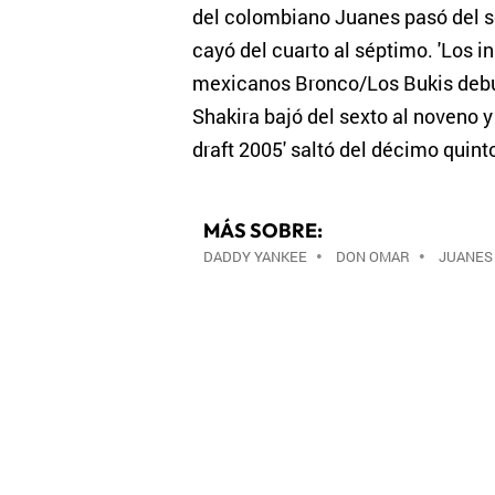
del colombiano Juanes pasó del sé
cayó del cuarto al séptimo. 'Los ini
mexicanos Bronco/Los Bukis debutó
Shakira bajó del sexto al noveno 
draft 2005' saltó del décimo quint
MÁS SOBRE:
DADDY YANKEE
•
DON OMAR
•
JUANES