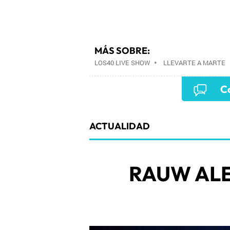
MÁS SOBRE:
LOS40 LIVE SHOW
•
LLEVARTE A MARTE
EVENTOS MUSICALES
•
PRISA RADIO
•
Co
PRISA MEDIA
•
MÚSICA
•
GRUPO PRISA
COMUNICACIÓN
•
SOCIEDAD
•
MEDIOS
ACTUALIDAD
RAUW AL