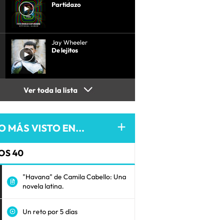
Partidazo
Jay Wheeler
De lejitos
Ver toda la lista
O MÁS VISTO EN...
OS 40
"Havana" de Camila Cabello: Una
novela latina.
Un reto por 5 días