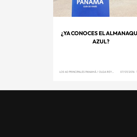
¿YA CONOCES EL ALMANAQ
AZUL?
LOS 40 PRINCIPALES PANAMÁ
/
OLGA REYNA
07/01/2016 1