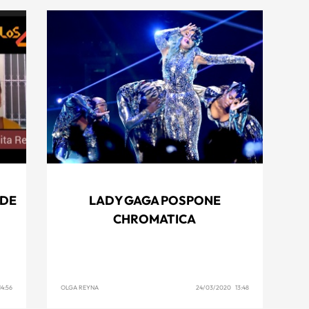
 DE
LADY GAGA POSPONE
CHROMATICA
4:56
OLGA REYNA
24/03/2020 13:48