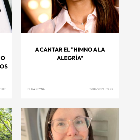
A CANTAR EL "HIMNO A LA
DO
ALEGRÍA"
TOS
0:07
OLGA REYNA
15/04/2021 09:23