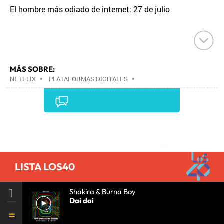
El hombre más odiado de internet: 27 de julio
MÁS SOBRE:
NETFLIX
•
PLATAFORMAS DIGITALES
•
TELEVISIÓN IP
•
TELEVISIÓN
•
INTERNET
•
EMPRESAS
•
ECONOMÍA
•
TELECOMUNICACIONES
•
MEDIOS COMUNICACIÓN
•
COMUNICACIONES
•
COMUNICACIÓN
•
Comentarios
LISTA LOS40
1
Shakira & Burna Boy
Dai dai