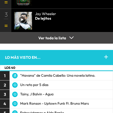
3
Jay Wheeler
De lejitos
Ver toda la lista
LO MÁS VISTO EN...
LOS 40
1
"Havana" de Camila Cabello: Una novela latina.
2
Un reto por 5 días
3
Tainy, J Balvin - Agua
4
Mark Ronson - Uptown Funk ft. Bruno Mars
5
Entrevistamos a Aldo Ranks