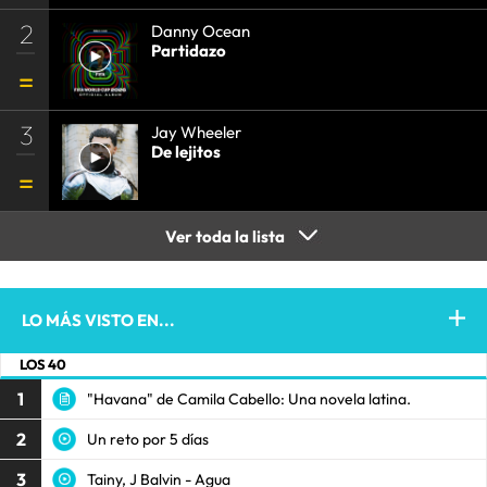
2
Danny Ocean
Partidazo
3
Jay Wheeler
De lejitos
Ver toda la lista
LO MÁS VISTO EN...
LOS 40
1
"Havana" de Camila Cabello: Una novela latina.
2
Un reto por 5 días
3
Tainy, J Balvin - Agua