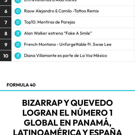
6
Rauw Alejandro & Camilo -Tattoo Remix
7
Top10: Mentiras de Parejas
8
Alan Walker estrena “Fake A Smile”
9
French Montana - Unforgettable ft. Swae Lee
10
Diana Villamonte es parte de La Voz México
FORMULA 40
BIZARRAP Y QUEVEDO
LOGRAN EL NÚMERO 1
GLOBAL EN PANAMÁ,
LATINOAMÉRICA Y ESPAÑA