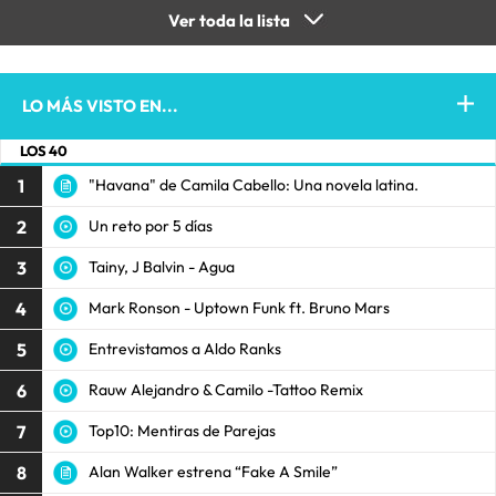
Ver toda la lista
LO MÁS VISTO EN...
LOS 40
1
"Havana" de Camila Cabello: Una novela latina.
2
Un reto por 5 días
3
Tainy, J Balvin - Agua
4
Mark Ronson - Uptown Funk ft. Bruno Mars
5
Entrevistamos a Aldo Ranks
6
Rauw Alejandro & Camilo -Tattoo Remix
7
Top10: Mentiras de Parejas
8
Alan Walker estrena “Fake A Smile”