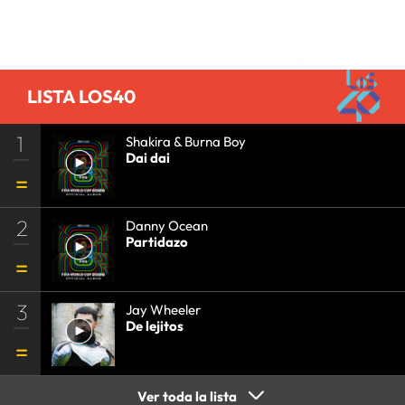
Comentarios
LISTA LOS40
1
Shakira & Burna Boy
Dai dai
2
Danny Ocean
Partidazo
3
Jay Wheeler
De lejitos
Ver toda la lista