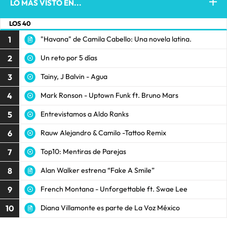
LO MÁS VISTO EN...
LOS 40
1
"Havana" de Camila Cabello: Una novela latina.
2
Un reto por 5 días
3
Tainy, J Balvin - Agua
4
Mark Ronson - Uptown Funk ft. Bruno Mars
5
Entrevistamos a Aldo Ranks
6
Rauw Alejandro & Camilo -Tattoo Remix
7
Top10: Mentiras de Parejas
8
Alan Walker estrena “Fake A Smile”
9
French Montana - Unforgettable ft. Swae Lee
10
Diana Villamonte es parte de La Voz México