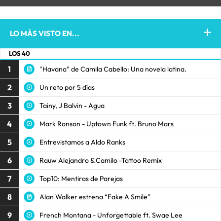
LO MÁS VISTO EN...
LOS 40
1
"Havana" de Camila Cabello: Una novela latina.
2
Un reto por 5 días
3
Tainy, J Balvin - Agua
4
Mark Ronson - Uptown Funk ft. Bruno Mars
5
Entrevistamos a Aldo Ranks
6
Rauw Alejandro & Camilo -Tattoo Remix
7
Top10: Mentiras de Parejas
8
Alan Walker estrena “Fake A Smile”
9
French Montana - Unforgettable ft. Swae Lee