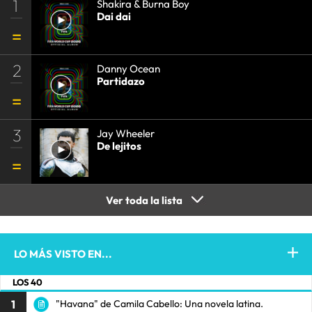
1
Shakira & Burna Boy
Dai dai
2
Danny Ocean
Partidazo
3
Jay Wheeler
De lejitos
Ver toda la lista
LO MÁS VISTO EN...
LOS 40
1
"Havana" de Camila Cabello: Una novela latina.