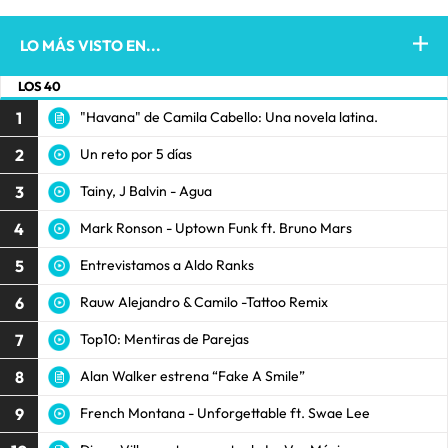
LO MÁS VISTO EN...
LOS 40
1
"Havana" de Camila Cabello: Una novela latina.
2
Un reto por 5 días
3
Tainy, J Balvin - Agua
4
Mark Ronson - Uptown Funk ft. Bruno Mars
5
Entrevistamos a Aldo Ranks
6
Rauw Alejandro & Camilo -Tattoo Remix
7
Top10: Mentiras de Parejas
8
Alan Walker estrena “Fake A Smile”
9
French Montana - Unforgettable ft. Swae Lee