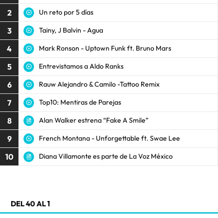
2
Un reto por 5 días
3
Tainy, J Balvin - Agua
4
Mark Ronson - Uptown Funk ft. Bruno Mars
5
Entrevistamos a Aldo Ranks
6
Rauw Alejandro & Camilo -Tattoo Remix
7
Top10: Mentiras de Parejas
8
Alan Walker estrena “Fake A Smile”
9
French Montana - Unforgettable ft. Swae Lee
10
Diana Villamonte es parte de La Voz México
DEL 40 AL 1