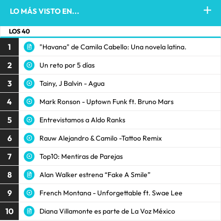
LO MÁS VISTO EN...
LOS 40
1
"Havana" de Camila Cabello: Una novela latina.
2
Un reto por 5 días
3
Tainy, J Balvin - Agua
4
Mark Ronson - Uptown Funk ft. Bruno Mars
5
Entrevistamos a Aldo Ranks
6
Rauw Alejandro & Camilo -Tattoo Remix
7
Top10: Mentiras de Parejas
8
Alan Walker estrena “Fake A Smile”
9
French Montana - Unforgettable ft. Swae Lee
10
Diana Villamonte es parte de La Voz México