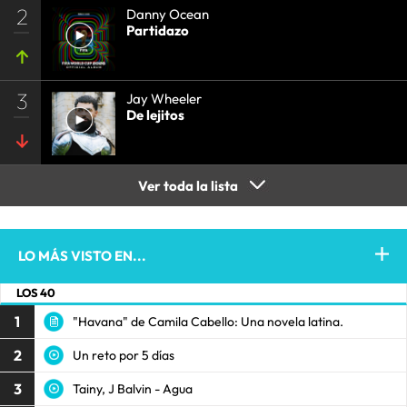
2
Danny Ocean
Partidazo
3
Jay Wheeler
De lejitos
Ver toda la lista
LO MÁS VISTO EN...
LOS 40
1
"Havana" de Camila Cabello: Una novela latina.
2
Un reto por 5 días
3
Tainy, J Balvin - Agua