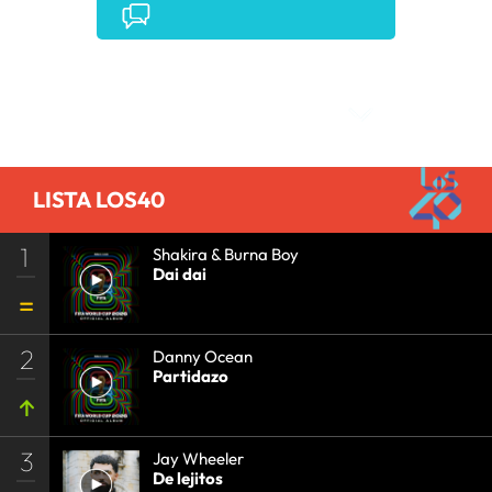
Comentarios
LISTA LOS40
1
Shakira & Burna Boy
Dai dai
2
Danny Ocean
Partidazo
3
Jay Wheeler
De lejitos