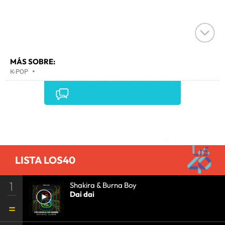
MÁS SOBRE:
K-POP
•
Comentarios
LISTA LOS40
1
Shakira & Burna Boy
Dai dai