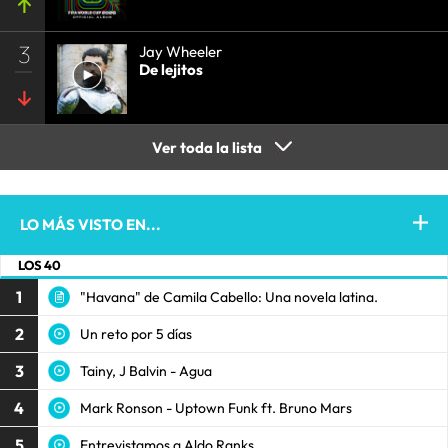
3
Jay Wheeler
De lejitos
Ver toda la lista
LO MÁS VISTO EN...
LOS 40
1
"Havana" de Camila Cabello: Una novela latina.
2
Un reto por 5 días
3
Tainy, J Balvin - Agua
4
Mark Ronson - Uptown Funk ft. Bruno Mars
5
Entrevistamos a Aldo Ranks