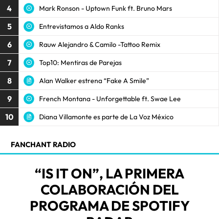
4
Mark Ronson - Uptown Funk ft. Bruno Mars
5
Entrevistamos a Aldo Ranks
6
Rauw Alejandro & Camilo -Tattoo Remix
7
Top10: Mentiras de Parejas
8
Alan Walker estrena “Fake A Smile”
9
French Montana - Unforgettable ft. Swae Lee
10
Diana Villamonte es parte de La Voz México
FANCHANT RADIO
“IS IT ON”, LA PRIMERA
COLABORACIÓN DEL
PROGRAMA DE SPOTIFY