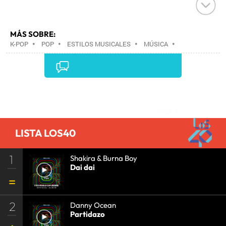
MÁS SOBRE:
K-POP
•
POP
•
ESTILOS MUSICALES
•
MÚSICA
•
Comentarios
LISTA LOS40
1
Shakira & Burna Boy
Dai dai
2
Danny Ocean
Partidazo