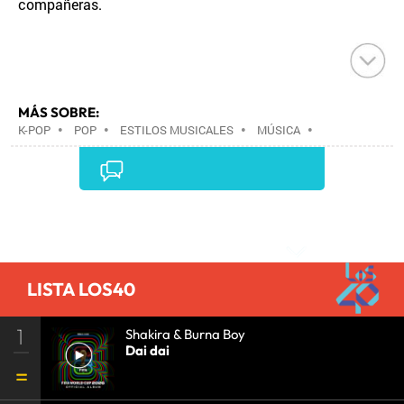
compañeras.
MÁS SOBRE:
K-POP
•
POP
•
ESTILOS MUSICALES
•
MÚSICA
•
Comentarios
LISTA LOS40
1
Shakira & Burna Boy
Dai dai