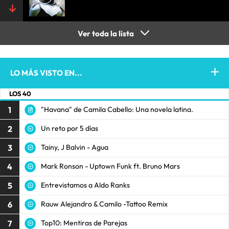
Ver toda la lista
LO MÁS VISTO EN...
LOS 40
1
"Havana" de Camila Cabello: Una novela latina.
2
Un reto por 5 días
3
Tainy, J Balvin - Agua
4
Mark Ronson - Uptown Funk ft. Bruno Mars
5
Entrevistamos a Aldo Ranks
6
Rauw Alejandro & Camilo -Tattoo Remix
7
Top10: Mentiras de Parejas