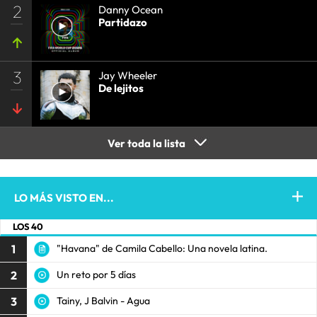
2
Danny Ocean
Partidazo
3
Jay Wheeler
De lejitos
Ver toda la lista
LO MÁS VISTO EN...
LOS 40
1
"Havana" de Camila Cabello: Una novela latina.
2
Un reto por 5 días
3
Tainy, J Balvin - Agua