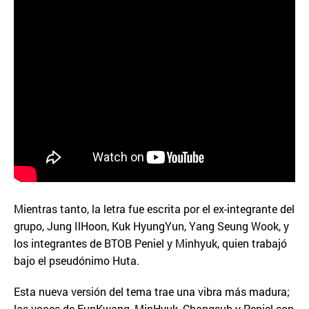
Mientras tanto, la letra fue escrita por el ex-integrante del
grupo, Jung IlHoon, Kuk HyungYun, Yang Seung Wook, y
los integrantes de BTOB Peniel y Minhyuk, quien trabajó
bajo el pseudónimo Huta.
Esta nueva versión del tema trae una vibra más madura;
las voces de EunKwang, MinHyuk, Changsub y Peniel son