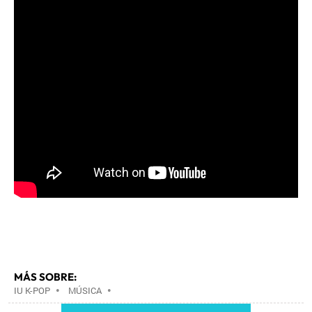
MÁS SOBRE:
IU K-POP
•
MÚSICA
•