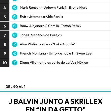
4
Mark Ronson - Uptown Funk ft. Bruno Mars
5
Entrevistamos a Aldo Ranks
6
Rauw Alejandro & Camilo -Tattoo Remix
7
Top10: Mentiras de Parejas
8
Alan Walker estrena “Fake A Smile”
9
French Montana - Unforgettable ft. Swae Lee
10
Diana Villamonte es parte de La Voz México
DEL 40 AL 1
J BALVIN JUNTO A SKRILLEX
EN “IN DA GETTO"