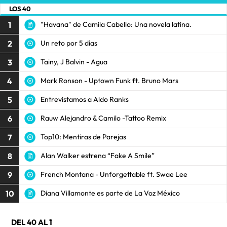
LOS 40
1
"Havana" de Camila Cabello: Una novela latina.
2
Un reto por 5 días
3
Tainy, J Balvin - Agua
4
Mark Ronson - Uptown Funk ft. Bruno Mars
5
Entrevistamos a Aldo Ranks
6
Rauw Alejandro & Camilo -Tattoo Remix
7
Top10: Mentiras de Parejas
8
Alan Walker estrena “Fake A Smile”
9
French Montana - Unforgettable ft. Swae Lee
10
Diana Villamonte es parte de La Voz México
DEL 40 AL 1