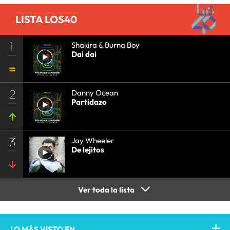
LISTA LOS40
1
Shakira & Burna Boy
Dai dai
2
Danny Ocean
Partidazo
3
Jay Wheeler
De lejitos
Ver toda la lista
LO MÁS VISTO EN...