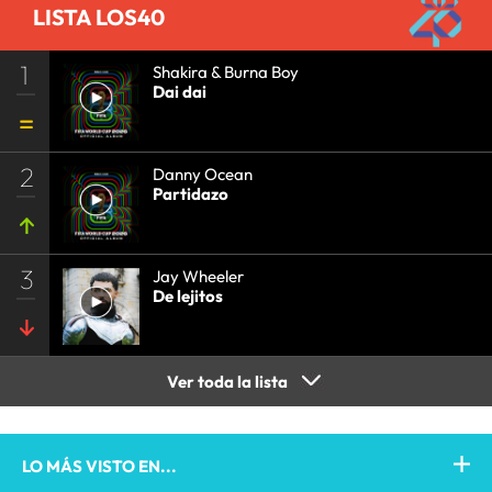
LISTA LOS40
1
Shakira & Burna Boy
Dai dai
2
Danny Ocean
Partidazo
3
Jay Wheeler
De lejitos
Ver toda la lista
LO MÁS VISTO EN...