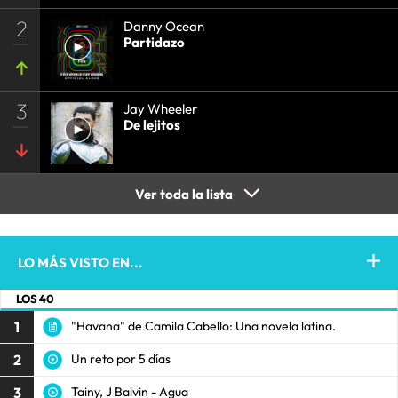
2
Danny Ocean
Partidazo
3
Jay Wheeler
De lejitos
Ver toda la lista
LO MÁS VISTO EN...
LOS 40
1
"Havana" de Camila Cabello: Una novela latina.
2
Un reto por 5 días
3
Tainy, J Balvin - Agua