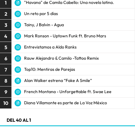
1
"Havana" de Camila Cabello: Una novela latina.
2
Un reto por 5 días
3
Tainy, J Balvin - Agua
4
Mark Ronson - Uptown Funk ft. Bruno Mars
5
Entrevistamos a Aldo Ranks
6
Rauw Alejandro & Camilo -Tattoo Remix
7
Top10: Mentiras de Parejas
8
Alan Walker estrena “Fake A Smile”
9
French Montana - Unforgettable ft. Swae Lee
10
Diana Villamonte es parte de La Voz México
DEL 40 AL 1