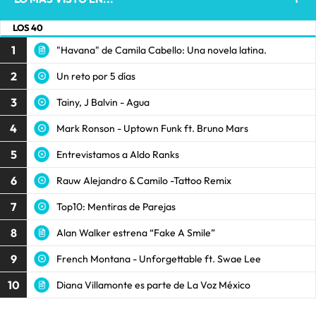
LOS 40
1
"Havana" de Camila Cabello: Una novela latina.
2
Un reto por 5 días
3
Tainy, J Balvin - Agua
4
Mark Ronson - Uptown Funk ft. Bruno Mars
5
Entrevistamos a Aldo Ranks
6
Rauw Alejandro & Camilo -Tattoo Remix
7
Top10: Mentiras de Parejas
8
Alan Walker estrena “Fake A Smile”
9
French Montana - Unforgettable ft. Swae Lee
10
Diana Villamonte es parte de La Voz México