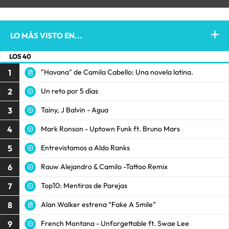
LO MÁS VISTO EN...
LOS 40
1
"Havana" de Camila Cabello: Una novela latina.
2
Un reto por 5 días
3
Tainy, J Balvin - Agua
4
Mark Ronson - Uptown Funk ft. Bruno Mars
5
Entrevistamos a Aldo Ranks
6
Rauw Alejandro & Camilo -Tattoo Remix
7
Top10: Mentiras de Parejas
8
Alan Walker estrena “Fake A Smile”
9
French Montana - Unforgettable ft. Swae Lee