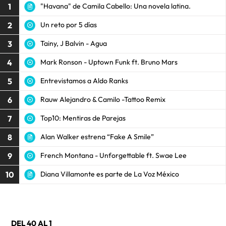
1
"Havana" de Camila Cabello: Una novela latina.
2
Un reto por 5 días
3
Tainy, J Balvin - Agua
4
Mark Ronson - Uptown Funk ft. Bruno Mars
5
Entrevistamos a Aldo Ranks
6
Rauw Alejandro & Camilo -Tattoo Remix
7
Top10: Mentiras de Parejas
8
Alan Walker estrena “Fake A Smile”
9
French Montana - Unforgettable ft. Swae Lee
10
Diana Villamonte es parte de La Voz México
DEL 40 AL 1