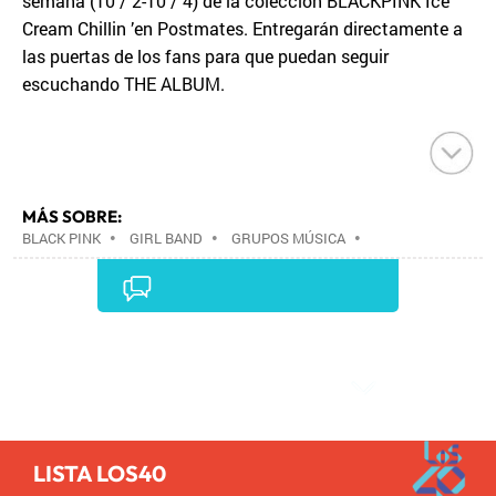
semana (10 / 2-10 / 4) de la colección BLACKPINK Ice
Cream Chillin ’en Postmates. Entregarán directamente a
las puertas de los fans para que puedan seguir
escuchando THE ALBUM.
MÁS SOBRE:
BLACK PINK
•
GIRL BAND
•
GRUPOS MÚSICA
•
MÚSICA
•
Comentarios
LISTA LOS40