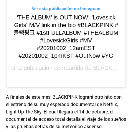
Ver esta publicación en Instagram
‘THE ALBUM’ is OUT NOW! 'Lovesick
Girls' M/V link in the bio #BLACKPINK #
블랙핑크 #1stFULLALBUM #THEALBUM
#LovesickGirls #MV
#20201002_12amEST
#20201002_1pmKST #OutNow #YG
Una publicación compartida de
BLΛƆKPIИK
(@
A finales de este mes, BLACKPINK logrará otro hito con
el estreno de su muy esperado documental de Netflix,
Light Up The Sky. El cual llegará el 14 de octubre, el
documental de acceso total detalla el viaje de los sueños
y las pruebas detrás de su meteórico ascenso.