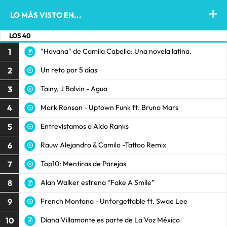
LO MÁS VISTO EN...
LOS 40
1
"Havana" de Camila Cabello: Una novela latina.
2
Un reto por 5 días
3
Tainy, J Balvin - Agua
4
Mark Ronson - Uptown Funk ft. Bruno Mars
5
Entrevistamos a Aldo Ranks
6
Rauw Alejandro & Camilo -Tattoo Remix
7
Top10: Mentiras de Parejas
8
Alan Walker estrena “Fake A Smile”
9
French Montana - Unforgettable ft. Swae Lee
10
Diana Villamonte es parte de La Voz México