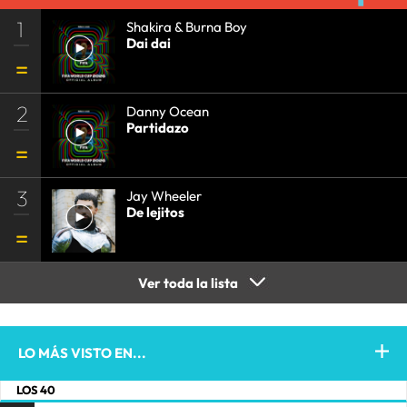
1
Shakira & Burna Boy
Dai dai
2
Danny Ocean
Partidazo
3
Jay Wheeler
De lejitos
Ver toda la lista
LO MÁS VISTO EN...
LOS 40