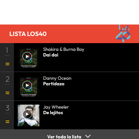
Comentarios
LISTA LOS40
1
Shakira & Burna Boy
Dai dai
2
Danny Ocean
Partidazo
3
Jay Wheeler
De lejitos
Ver toda la lista