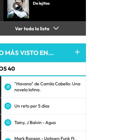
De lejitos
Ver toda la lista
O MÁS VISTO EN...
OS 40
"Havana" de Camila Cabello: Una
novela latina.
Un reto por 5 días
Tainy, J Balvin - Agua
Mark Ronson - Uptown Funk ft.