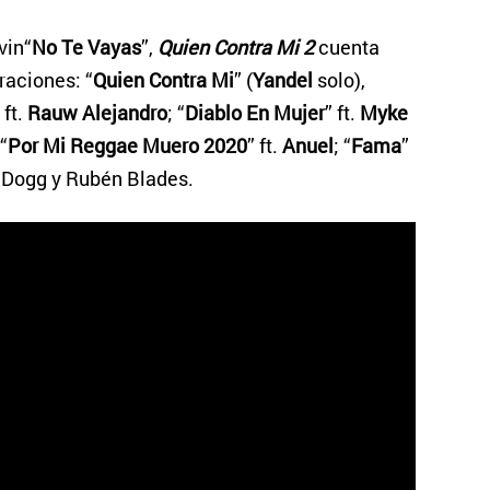
vin“
No Te Vayas
”,
Quien Contra Mi 2
cuenta
raciones: “
Quien Contra Mi
” (
Yandel
solo),
 ft.
Rauw Alejandro
; “
Diablo En Mujer
” ft.
Myke
 “
Por Mi Reggae Muero 2020
” ft.
Anuel
; “
Fama
”
p Dogg y Rubén Blades.