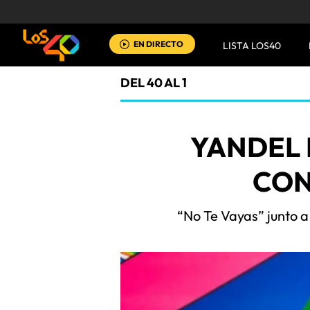
EN DIRECTO
LISTA LOS40
DEL 40 AL 1
YANDEL 
CON
“No Te Vayas” junto a