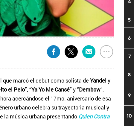
4
5
6
7
8
nal que marcó el debut como solista de
Yande
l y
lto el Pelo
”, “
Ya Yo Me Cansé
” y “
Dembow
”,
9
Ahora acercándose el 17mo. aniversario de esa
género urbano celebra su trayectoria musical y
de la música urbana presentando
Quien Contra
10