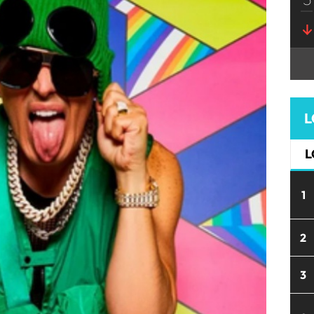
L
L
1
2
3