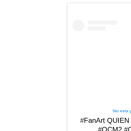
Ver esta 
#FanArt QUIE
#QCM2 #Q