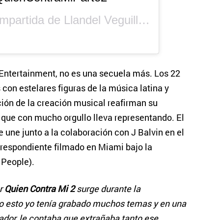
ompartida de
Llandel Veguilla
(@yandel) el
 Entertainment, no es una secuela más. Los 22
con estelares figuras de la música latina y
ción de la creación musical reafirman su
o que con mucho orgullo lleva representando. El
 une junto a la colaboración con J Balvin en el
orrespondiente filmado en Miami bajo la
 People).
ar
Quien Contra Mi 2
surge durante la
 esto yo tenía grabado muchos temas y en una
dor, le contaba que extrañaba tanto ese