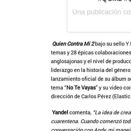
Una publicación c
Quien Contra Mi 2
bajo su sello Y
temas y 28 épicas colaboraciones 
anglosajonas y el nivel de produc
liderazgo en la historia del géner
lanzamiento oficial de su álbum se
tema “
No Te Vayas
” y su video c
dirección de Carlos Pérez (Elastic
Yandel
comenta,
“La idea de cre
cuarentena. Cuando comenzó todo
conversación con Andy, mi maneja