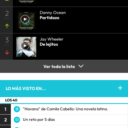
2
Danny Ocean
Partidazo
3
Jay Wheeler
De lejitos
Ver toda la lista
LO MÁS VISTO EN...
LOS 40
1
"Havana" de Camila Cabello: Una novela latina.
2
Un reto por 5 días