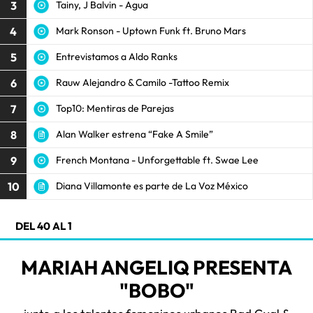
3
Tainy, J Balvin - Agua
4
Mark Ronson - Uptown Funk ft. Bruno Mars
5
Entrevistamos a Aldo Ranks
6
Rauw Alejandro & Camilo -Tattoo Remix
7
Top10: Mentiras de Parejas
8
Alan Walker estrena “Fake A Smile”
9
French Montana - Unforgettable ft. Swae Lee
10
Diana Villamonte es parte de La Voz México
DEL 40 AL 1
MARIAH ANGELIQ PRESENTA
"BOBO"