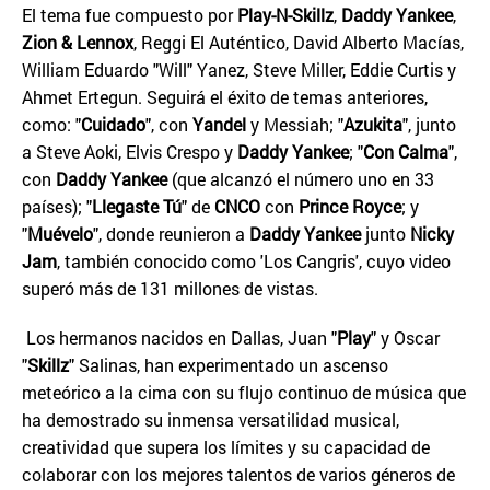
El tema fue compuesto por
Play-N-Skillz
,
Daddy Yankee
,
Zion & Lennox
, Reggi El Auténtico, David Alberto Macías,
William Eduardo "Will" Yanez, Steve Miller, Eddie Curtis y
Ahmet Ertegun. Seguirá el éxito de temas anteriores,
como: "
Cuidado
", con
Yandel
y Messiah; "
Azukita
", junto
a Steve Aoki, Elvis Crespo y
Daddy Yankee
; "
Con Calma
",
con
Daddy Yankee
(que alcanzó el número uno en 33
países); "
Llegaste Tú
" de
CNCO
con
Prince Royce
; y
"
Muévelo
", donde reunieron a
Daddy Yankee
junto
Nicky
Jam
, también conocido como 'Los Cangris', cuyo video
superó más de 131 millones de vistas.
Los hermanos nacidos en Dallas, Juan "
Play
" y Oscar
"
Skillz
" Salinas, han experimentado un ascenso
meteórico a la cima con su flujo continuo de música que
ha demostrado su inmensa versatilidad musical,
creatividad que supera los límites y su capacidad de
colaborar con los mejores talentos de varios géneros de