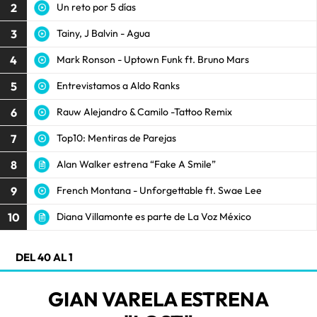
2
Un reto por 5 días
3
Tainy, J Balvin - Agua
4
Mark Ronson - Uptown Funk ft. Bruno Mars
5
Entrevistamos a Aldo Ranks
6
Rauw Alejandro & Camilo -Tattoo Remix
7
Top10: Mentiras de Parejas
8
Alan Walker estrena “Fake A Smile”
9
French Montana - Unforgettable ft. Swae Lee
10
Diana Villamonte es parte de La Voz México
DEL 40 AL 1
GIAN VARELA ESTRENA