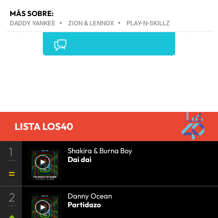
MÁS SOBRE:
DADDY YANKEE
•
ZION & LENNOX
•
PLAY-N-SKILLZ
•
GRUPOS MÚSICA
•
MÚSICA
•
Comentarios
LISTA LOS40
1
Shakira & Burna Boy
Dai dai
2
Danny Ocean
Partidazo