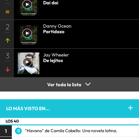
Dai dai
2
Danny Ocean
Partidazo
3
Jay Wheeler
De lejitos
Ver toda la lista
LO MÁS VISTO EN...
LOS 40
1
"Havana" de Camila Cabello: Una novela latina.