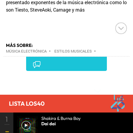
presentado exponentes de la música electrónica como lo
son Tiesto, SteveAoki, Carnage y más
MÁS SOBRE:
MÚSICA ELECTRÓNICA
•
ESTILOS MUSICALES
•
MÚSICA
•
Comentarios
LISTA LOS40
1
Shakira & Burna Boy
Dai dai