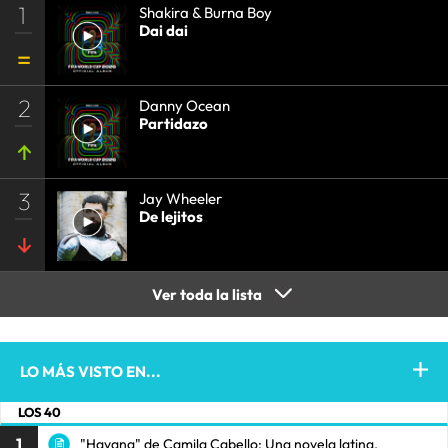
1
Shakira & Burna Boy
Dai dai
2
Danny Ocean
Partidazo
3
Jay Wheeler
De lejitos
Ver toda la lista
LO MÁS VISTO EN...
LOS 40
1
"Havana" de Camila Cabello: Una novela latina.