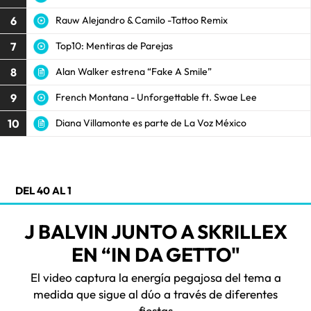
6
Rauw Alejandro & Camilo -Tattoo Remix
7
Top10: Mentiras de Parejas
8
Alan Walker estrena “Fake A Smile”
9
French Montana - Unforgettable ft. Swae Lee
10
Diana Villamonte es parte de La Voz México
DEL 40 AL 1
J BALVIN JUNTO A SKRILLEX
EN “IN DA GETTO"
El video captura la energía pegajosa del tema a
medida que sigue al dúo a través de diferentes
fiestas