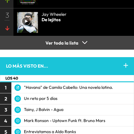
3
Jay Wheeler
De lejitos
Ver toda la lista
LO MÁS VISTO EN...
LOS 40
1
"Havana" de Camila Cabello: Una novela latina.
2
Un reto por 5 días
3
Tainy, J Balvin - Agua
4
Mark Ronson - Uptown Funk ft. Bruno Mars
5
Entrevistamos a Aldo Ranks