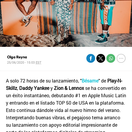
Olga Reyna
25/06/2020 - 15:03
EST
A solo 72 horas de su lanzamiento, "
Bésame
" de
Play-N-
Skillz
,
Daddy Yankee
y
Zion & Lennox
se ha convertido en
un éxito instantáneo, debutando #1 en Apple Music Latin
y entrando en el listado TOP 50 de USA en la plataforma.
Esto continua dándole vida al nuevo himno del verano.
Interpretando buenas vibras, el pegajoso tema arranco
su lanzamiento con apoyo editorial impresionante de