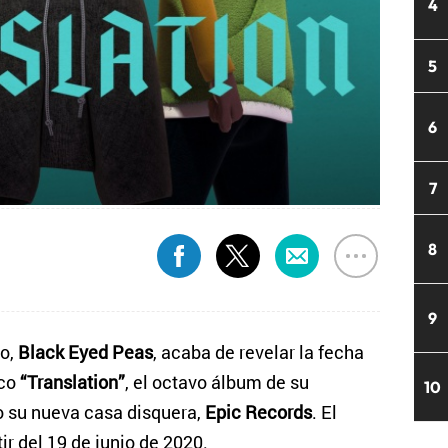
4
5
6
7
8
9
no,
Black Eyed Peas
, acaba de revelar la fecha
sco
“Translation”
, el octavo álbum de su
10
o su nueva casa disquera,
Epic Records
. El
ir del 19 de junio de 2020.