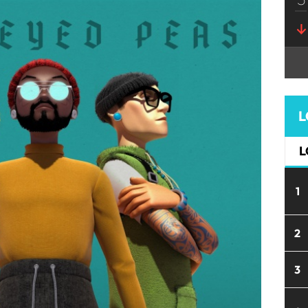
L
L
1
2
3