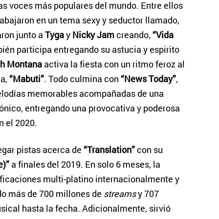
as voces más populares del mundo. Entre ellos
trabajaron en un tema sexy y seductor llamado,
ron junto a
Tyga
y
Nicky Jam
creando,
“Vida
én participa entregando su astucia y espirito
ch Montana
activa la fiesta con un ritmo feroz al
ma,
“Mabuti”
. Todo culmina con
“News Today”
,
melodías memorables acompañadas de una
trónico, entregando una provocativa y poderosa
n el 2020.
gar pistas acerca de
“Translation”
con su
e)”
a finales del 2019. En solo 6 meses, la
ficaciones multi-platino internacionalmente y
do más de 700 millones de
streams
y 707
sical hasta la fecha. Adicionalmente, sirvió