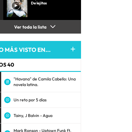
De lejitos
Ver toda la lista
O MÁS VISTO EN...
OS 40
"Havana" de Camila Cabello: Una
novela latina.
Un reto por 5 días
Tainy, J Balvin - Agua
Mark Ronson - Uptown Funk ft.