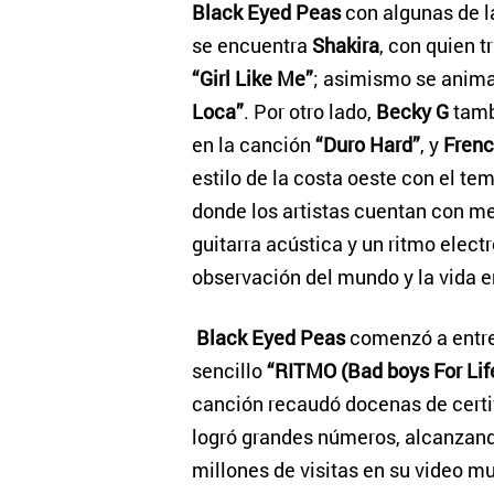
Black Eyed Peas
con algunas de l
se encuentra
Shakira
, con quien 
“Girl Like Me”
; asimismo se anima
Loca”
. Por otro lado,
Becky G
tambi
en la canción
“Duro Hard”
, y
Fren
estilo de la costa oeste con el te
donde los artistas cuentan con 
guitarra acústica y un ritmo elec
observación del mundo y la vida e
Black Eyed Peas
comenzó a entre
sencillo
“RITMO (Bad boys For Lif
canción recaudó docenas de certi
logró grandes números, alcanzan
millones de visitas en su video mu