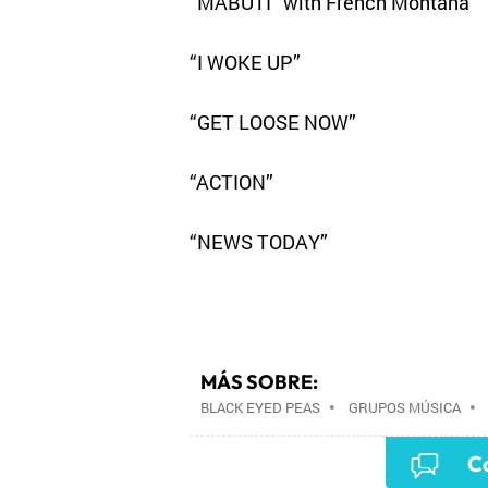
“MABUTI” with French Montana
“I WOKE UP”
“GET LOOSE NOW”
“ACTION”
“NEWS TODAY”
MÁS SOBRE:
BLACK EYED PEAS
•
GRUPOS MÚSICA
Co