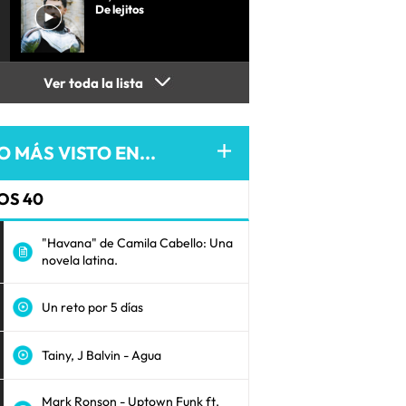
De lejitos
Ver toda la lista
O MÁS VISTO EN...
OS 40
"Havana" de Camila Cabello: Una
novela latina.
Un reto por 5 días
Tainy, J Balvin - Agua
Mark Ronson - Uptown Funk ft.