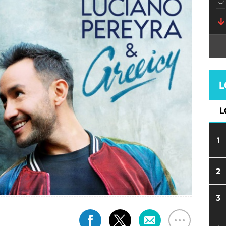
L
L
1
2
3