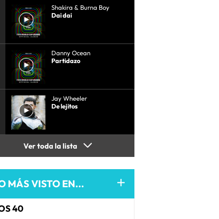
Shakira & Burna Boy
Dai dai
Danny Ocean
Partidazo
Jay Wheeler
De lejitos
Ver toda la lista
O MÁS VISTO EN...
OS 40