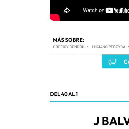
MÁS SOBRE:
GREEICY RENDÓN
•
LUCIANO PEREYRA
Co
DEL 40 AL 1
J BAL