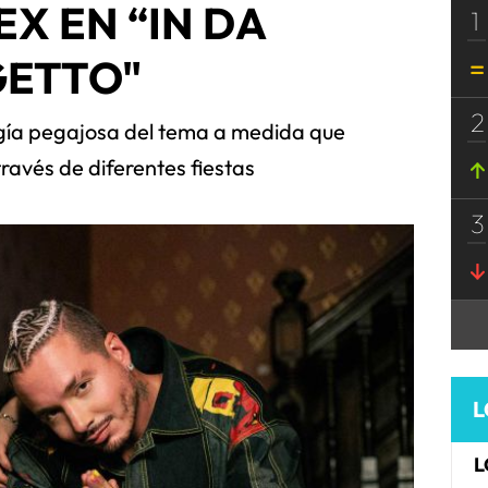
EX EN “IN DA
1
GETTO"
2
rgía pegajosa del tema a medida que
través de diferentes fiestas
3
L
L