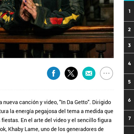
1
2
3
4
5
6
a nueva canción y video, "In Da Getto". Dirigido
ptura la energía pegajosa del tema a medida que
7
fiestas. En el arte del video y el sencillo figura
ok, Khaby Lame, uno de los generadores de