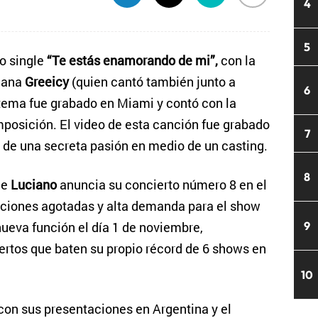
4
5
o single
“Te estás enamorando de mi”,
con la
biana
Greeicy
(quien cantó también junto a
6
l tema fue grabado en Miami y contó con la
mposición. El video de esta canción fue grabado
7
a de una secreta pasión en medio de un casting.
8
ue
Luciano
anuncia su concierto número 8 en el
unciones agotadas y alta demanda para el show
nueva función el día 1 de noviembre,
9
ertos que baten su propio récord de 6 shows en
10
con sus presentaciones en Argentina y el