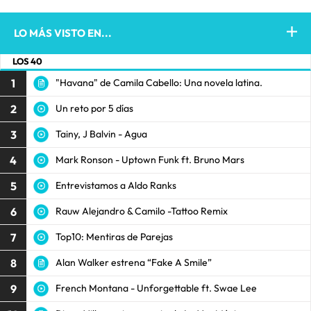
LO MÁS VISTO EN...
LOS 40
1
"Havana" de Camila Cabello: Una novela latina.
2
Un reto por 5 días
3
Tainy, J Balvin - Agua
4
Mark Ronson - Uptown Funk ft. Bruno Mars
5
Entrevistamos a Aldo Ranks
6
Rauw Alejandro & Camilo -Tattoo Remix
7
Top10: Mentiras de Parejas
8
Alan Walker estrena “Fake A Smile”
9
French Montana - Unforgettable ft. Swae Lee