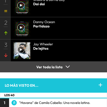
1
Dai dai
2
Danny Ocean
Partidazo
3
Jay Wheeler
De lejitos
Ver toda la lista
LO MÁS VISTO EN...
LOS 40
1
"Havana" de Camila Cabello: Una novela latina.