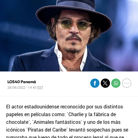
LOS40 Panamá
28/06/2022 - 14:43
EST
El actor estadounidense reconocido por sus distintos
papeles en películas como: ´Charlie y la fábrica de
chocolate´, ´Animales fantásticos´ y uno de los más
icónicos ´Piratas del Caribe´ levantó sospechas pues se
rumoraba que luego de todo el proceso legal al que se