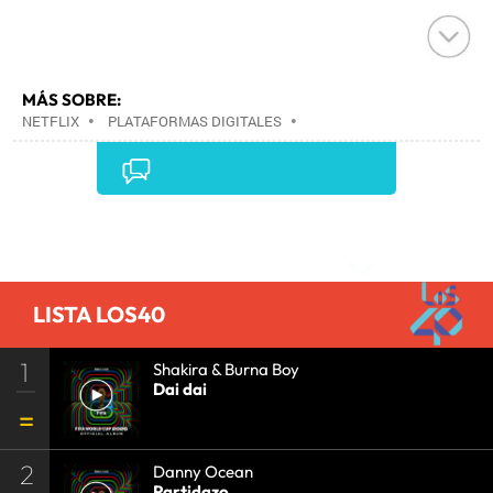
MÁS SOBRE:
NETFLIX
•
PLATAFORMAS DIGITALES
•
TELEVISIÓN IP
•
TELEVISIÓN
•
INTERNET
•
EMPRESAS
•
ECONOMÍA
•
TELECOMUNICACIONES
•
MEDIOS COMUNICACIÓN
•
COMUNICACIONES
•
COMUNICACIÓN
•
Comentarios
LISTA LOS40
1
Shakira & Burna Boy
Dai dai
2
Danny Ocean
Partidazo