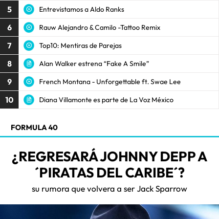
5
Entrevistamos a Aldo Ranks
6
Rauw Alejandro & Camilo -Tattoo Remix
7
Top10: Mentiras de Parejas
8
Alan Walker estrena “Fake A Smile”
9
French Montana - Unforgettable ft. Swae Lee
10
Diana Villamonte es parte de La Voz México
FORMULA 40
¿REGRESARÁ JOHNNY DEPP A
´PIRATAS DEL CARIBE´?
su rumora que volvera a ser Jack Sparrow