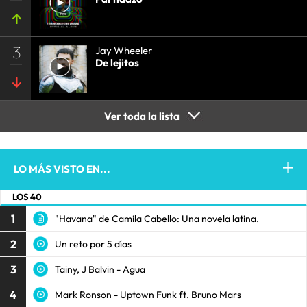
3
Jay Wheeler
De lejitos
Ver toda la lista
LO MÁS VISTO EN...
LOS 40
1
"Havana" de Camila Cabello: Una novela latina.
2
Un reto por 5 días
3
Tainy, J Balvin - Agua
4
Mark Ronson - Uptown Funk ft. Bruno Mars