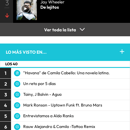
3
Jay Wheeler
De lejitos
Ver toda la lista
LO MÁS VISTO EN...
LOS 40
1
"Havana" de Camila Cabello: Una novela latina.
2
Un reto por 5 días
3
Tainy, J Balvin - Agua
4
Mark Ronson - Uptown Funk ft. Bruno Mars
5
Entrevistamos a Aldo Ranks
6
Rauw Alejandro & Camilo -Tattoo Remix