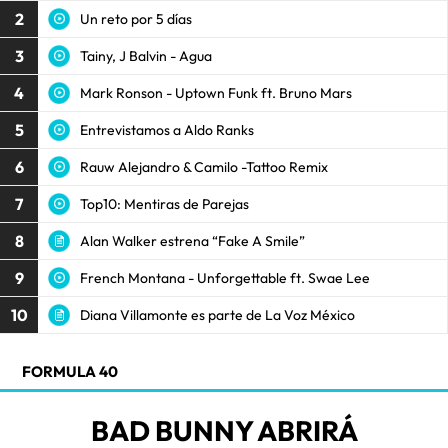
2
Un reto por 5 días
3
Tainy, J Balvin - Agua
4
Mark Ronson - Uptown Funk ft. Bruno Mars
5
Entrevistamos a Aldo Ranks
6
Rauw Alejandro & Camilo -Tattoo Remix
7
Top10: Mentiras de Parejas
8
Alan Walker estrena “Fake A Smile”
9
French Montana - Unforgettable ft. Swae Lee
10
Diana Villamonte es parte de La Voz México
FORMULA 40
BAD BUNNY ABRIRÁ