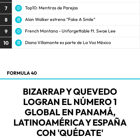
7
Top10: Mentiras de Parejas
8
Alan Walker estrena “Fake A Smile”
9
French Montana - Unforgettable ft. Swae Lee
10
Diana Villamonte es parte de La Voz México
FORMULA 40
BIZARRAP Y QUEVEDO
LOGRAN EL NÚMERO 1
GLOBAL EN PANAMÁ,
LATINOAMÉRICA Y ESPAÑA
CON 'QUÉDATE'