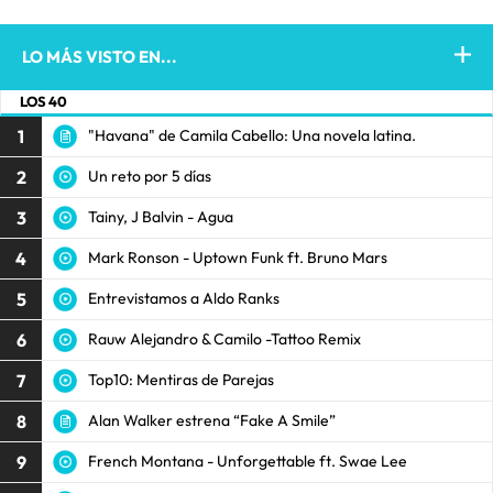
LO MÁS VISTO EN...
LOS 40
1
"Havana" de Camila Cabello: Una novela latina.
2
Un reto por 5 días
3
Tainy, J Balvin - Agua
4
Mark Ronson - Uptown Funk ft. Bruno Mars
5
Entrevistamos a Aldo Ranks
6
Rauw Alejandro & Camilo -Tattoo Remix
7
Top10: Mentiras de Parejas
8
Alan Walker estrena “Fake A Smile”
9
French Montana - Unforgettable ft. Swae Lee