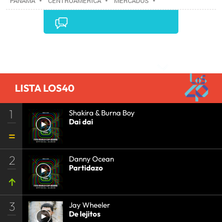
PANAMÁ
•
CENTROAMÉRICA
•
MERCADOS
•
ESTABLECIMIENTOS COMERCIALES
•
LATINOAMÉRICA
•
COMERCIO
•
AMÉRICA
•
TURISMO
•
Comentarios
LISTA LOS40
1
Shakira & Burna Boy
Dai dai
2
Danny Ocean
Partidazo
3
Jay Wheeler
De lejitos