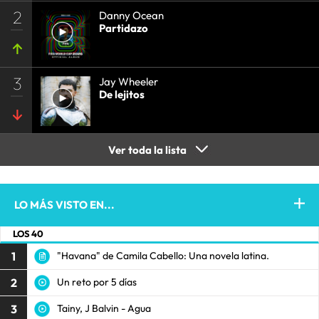
2
Danny Ocean
Partidazo
3
Jay Wheeler
De lejitos
Ver toda la lista
LO MÁS VISTO EN...
LOS 40
1
"Havana" de Camila Cabello: Una novela latina.
2
Un reto por 5 días
3
Tainy, J Balvin - Agua