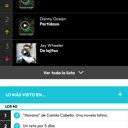
2
Danny Ocean
Partidazo
3
Jay Wheeler
De lejitos
Ver toda la lista
LO MÁS VISTO EN...
LOS 40
1
"Havana" de Camila Cabello: Una novela latina.
2
Un reto por 5 días