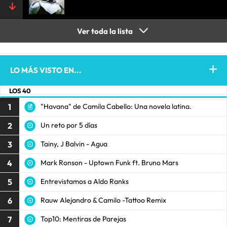
Ver toda la lista
LO MÁS VISTO EN...
LOS 40
1
"Havana" de Camila Cabello: Una novela latina.
2
Un reto por 5 días
3
Tainy, J Balvin - Agua
4
Mark Ronson - Uptown Funk ft. Bruno Mars
5
Entrevistamos a Aldo Ranks
6
Rauw Alejandro & Camilo -Tattoo Remix
7
Top10: Mentiras de Parejas