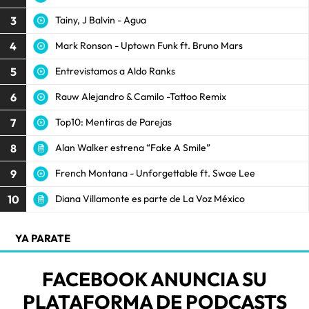
3
Tainy, J Balvin - Agua
4
Mark Ronson - Uptown Funk ft. Bruno Mars
5
Entrevistamos a Aldo Ranks
6
Rauw Alejandro & Camilo -Tattoo Remix
7
Top10: Mentiras de Parejas
8
Alan Walker estrena “Fake A Smile”
9
French Montana - Unforgettable ft. Swae Lee
10
Diana Villamonte es parte de La Voz México
YA PARATE
FACEBOOK ANUNCIA SU
PLATAFORMA DE PODCASTS