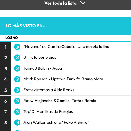
Ver toda la lista
LO MÁS VISTO EN...
LOS 40
1
"Havana" de Camila Cabello: Una novela latina.
2
Un reto por 5 días
3
Tainy, J Balvin - Agua
4
Mark Ronson - Uptown Funk ft. Bruno Mars
5
Entrevistamos a Aldo Ranks
6
Rauw Alejandro & Camilo -Tattoo Remix
7
Top10: Mentiras de Parejas
8
Alan Walker estrena “Fake A Smile”