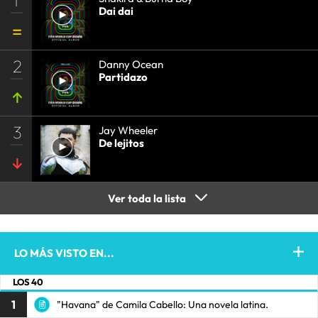
1
Dai dai
2
Danny Ocean
Partidazo
3
Jay Wheeler
De lejitos
Ver toda la lista
LO MÁS VISTO EN...
LOS 40
1
"Havana" de Camila Cabello: Una novela latina.