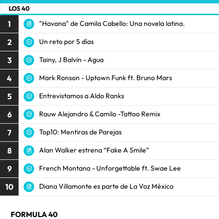
LOS 40
1
"Havana" de Camila Cabello: Una novela latina.
2
Un reto por 5 días
3
Tainy, J Balvin - Agua
4
Mark Ronson - Uptown Funk ft. Bruno Mars
5
Entrevistamos a Aldo Ranks
6
Rauw Alejandro & Camilo -Tattoo Remix
7
Top10: Mentiras de Parejas
8
Alan Walker estrena “Fake A Smile”
9
French Montana - Unforgettable ft. Swae Lee
10
Diana Villamonte es parte de La Voz México
FORMULA 40