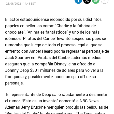
28/06/2022 - 14:43
EST
El actor estadounidense reconocido por sus distintos
papeles en películas como: ´Charlie y la fábrica de
chocolate´, ´Animales fantásticos´ y uno de los más
icónicos ´Piratas del Caribe´ levantó sospechas pues se
rumoraba que luego de todo el proceso legal al que se
enfrento con Amber Heard podría regresar al personaje de
Jack Sparrow en ´Piratas del Caribe´, además medios
aseguran que la compañía Disney le ha ofrecido a
Johnny Depp $301 millones de dólares para volver a la
franquicia y, posiblemente, hacer un spin-off de su
personaje.
El representante de Depp salió rápidamente a desmentir
el rumor: “Esto es un invento” comentó a NBC News.
Además Jerry Bruckheimer quien produjo las películas de
´Piratas del Caribe’ habló reciente con ´The Time´ sobre