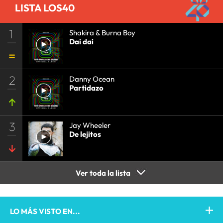
LISTA LOS40
1
Shakira & Burna Boy
Dai dai
2
Danny Ocean
Partidazo
3
Jay Wheeler
De lejitos
Ver toda la lista
LO MÁS VISTO EN...