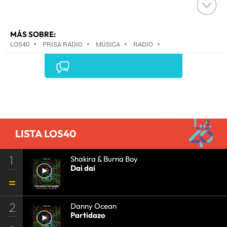
MÁS SOBRE:
LOS40
•
PRISA RADIO
•
MÚSICA
•
RADIO
•
GRUPO PRISA
•
GRUPO COMUNICACIÓN
•
MEDIOS
COMUNICACIÓN
•
COMUNICACIÓN
•
Comentarios
LISTA LOS40
1
Shakira & Burna Boy
Dai dai
2
Danny Ocean
Partidazo