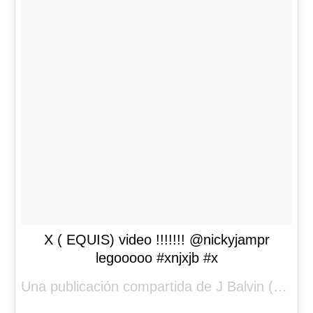
X ( EQUIS) video !!!!!!! @nickyjampr
legooooo #xnjxjb #x
Una publicación compartida de
J Balvin
(@jbalvin) el