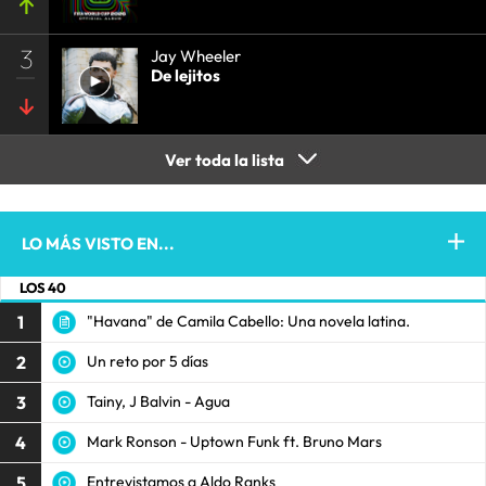
3
Jay Wheeler
De lejitos
Ver toda la lista
LO MÁS VISTO EN...
LOS 40
1
"Havana" de Camila Cabello: Una novela latina.
2
Un reto por 5 días
3
Tainy, J Balvin - Agua
4
Mark Ronson - Uptown Funk ft. Bruno Mars
5
Entrevistamos a Aldo Ranks