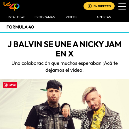
EN DIRECTO
LISTA LOS40
PROGRAMAS
VIDEOS
ARTISTAS
FORMULA 40
J BALVIN SE UNE A NICKY JAM
EN X
Una colaboración que muchos esperaban ¡Acá te
dejamos el video!
Save