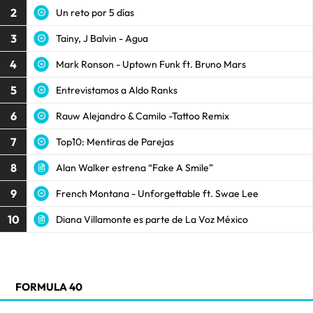
2
Un reto por 5 días
3
Tainy, J Balvin - Agua
4
Mark Ronson - Uptown Funk ft. Bruno Mars
5
Entrevistamos a Aldo Ranks
6
Rauw Alejandro & Camilo -Tattoo Remix
7
Top10: Mentiras de Parejas
8
Alan Walker estrena “Fake A Smile”
9
French Montana - Unforgettable ft. Swae Lee
10
Diana Villamonte es parte de La Voz México
FORMULA 40