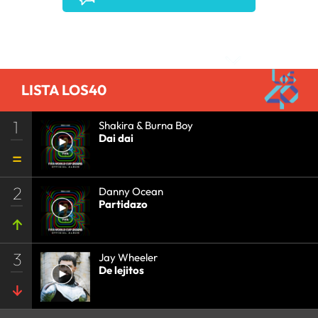
Comentarios
LISTA LOS40
1
Shakira & Burna Boy
Dai dai
2
Danny Ocean
Partidazo
3
Jay Wheeler
De lejitos