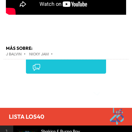
MÁS SOBRE:
J BALVIN
•
NICKY JAM
•
Comentarios
LISTA LOS40
Shakira & Burna Boy