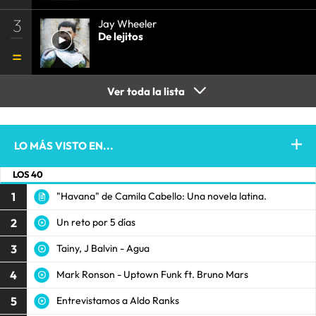
3
Jay Wheeler
De lejitos
Ver toda la lista
LO MÁS VISTO EN...
LOS 40
1
"Havana" de Camila Cabello: Una novela latina.
2
Un reto por 5 días
3
Tainy, J Balvin - Agua
4
Mark Ronson - Uptown Funk ft. Bruno Mars
5
Entrevistamos a Aldo Ranks