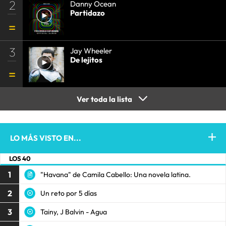
2
Danny Ocean
Partidazo
3
Jay Wheeler
De lejitos
Ver toda la lista
LO MÁS VISTO EN...
LOS 40
1
"Havana" de Camila Cabello: Una novela latina.
2
Un reto por 5 días
3
Tainy, J Balvin - Agua