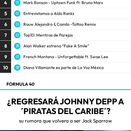
4
Mark Ronson - Uptown Funk ft. Bruno Mars
5
Entrevistamos a Aldo Ranks
6
Rauw Alejandro & Camilo -Tattoo Remix
7
Top10: Mentiras de Parejas
8
Alan Walker estrena “Fake A Smile”
9
French Montana - Unforgettable ft. Swae Lee
10
Diana Villamonte es parte de La Voz México
FORMULA 40
¿REGRESARÁ JOHNNY DEPP A
´PIRATAS DEL CARIBE´?
su rumora que volvera a ser Jack Sparrow