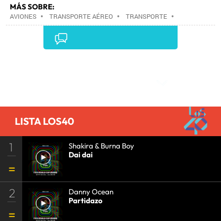
MÁS SOBRE:
AVIONES
•
TRANSPORTE AÉREO
•
TRANSPORTE
•
CIENCIA
•
Comentarios
LISTA LOS40
1
Shakira & Burna Boy
Dai dai
2
Danny Ocean
Partidazo