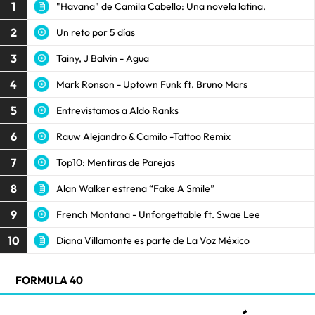
1
"Havana" de Camila Cabello: Una novela latina.
2
Un reto por 5 días
3
Tainy, J Balvin - Agua
4
Mark Ronson - Uptown Funk ft. Bruno Mars
5
Entrevistamos a Aldo Ranks
6
Rauw Alejandro & Camilo -Tattoo Remix
7
Top10: Mentiras de Parejas
8
Alan Walker estrena “Fake A Smile”
9
French Montana - Unforgettable ft. Swae Lee
10
Diana Villamonte es parte de La Voz México
FORMULA 40