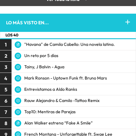
LO MÁS VISTO EN...
LOS 40
1
"Havana" de Camila Cabello: Una novela latina.
2
Un reto por 5 días
3
Tainy, J Balvin - Agua
4
Mark Ronson - Uptown Funk ft. Bruno Mars
5
Entrevistamos a Aldo Ranks
6
Rauw Alejandro & Camilo -Tattoo Remix
7
Top10: Mentiras de Parejas
8
Alan Walker estrena “Fake A Smile”
9
French Montana - Unforgettable ft. Swae Lee