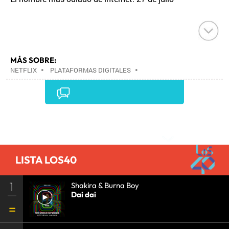
MÁS SOBRE:
NETFLIX
•
PLATAFORMAS DIGITALES
•
TELEVISIÓN IP
•
TELEVISIÓN
•
INTERNET
•
EMPRESAS
•
ECONOMÍA
•
TELECOMUNICACIONES
•
MEDIOS COMUNICACIÓN
•
COMUNICACIONES
•
COMUNICACIÓN
•
Comentarios
LISTA LOS40
1
Shakira & Burna Boy
Dai dai