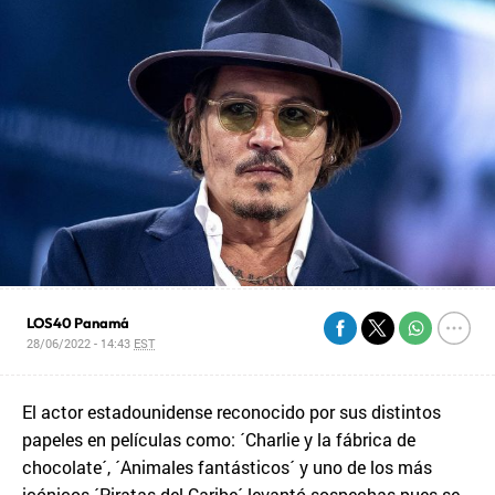
LOS40 Panamá
28/06/2022 - 14:43
EST
El actor estadounidense reconocido por sus distintos
papeles en películas como: ´Charlie y la fábrica de
chocolate´, ´Animales fantásticos´ y uno de los más
icónicos ´Piratas del Caribe´ levantó sospechas pues se