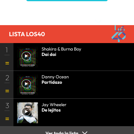
Comentarios
LISTA LOS40
1
Shakira & Burna Boy
Dai dai
2
Danny Ocean
Partidazo
3
Jay Wheeler
De lejitos
Ver toda la lista