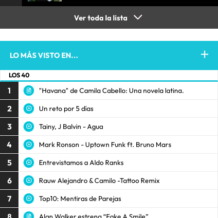
Ver toda la lista
LO MÁS VISTO EN...
LOS 40
1
"Havana" de Camila Cabello: Una novela latina.
2
Un reto por 5 días
3
Tainy, J Balvin - Agua
4
Mark Ronson - Uptown Funk ft. Bruno Mars
5
Entrevistamos a Aldo Ranks
6
Rauw Alejandro & Camilo -Tattoo Remix
7
Top10: Mentiras de Parejas
8
Alan Walker estrena “Fake A Smile”