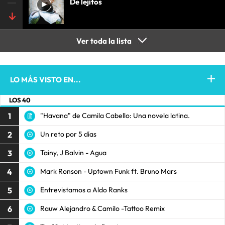
De lejitos
Ver toda la lista
LO MÁS VISTO EN...
LOS 40
1
"Havana" de Camila Cabello: Una novela latina.
2
Un reto por 5 días
3
Tainy, J Balvin - Agua
4
Mark Ronson - Uptown Funk ft. Bruno Mars
5
Entrevistamos a Aldo Ranks
6
Rauw Alejandro & Camilo -Tattoo Remix