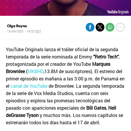
Olga Reyna
15/04/2021 - 14:32
EST
YouTube Originals lanza el tráiler oficial de la segunda
temporada de la serie nominada al Emmy
"Retro Tech"
,
protagonizada por el creador de YouTube
Marques
Brownlee
(
MKBHD
,13.8M de suscriptores). El estreno del
primer episodio es mañana a las 3:00 p.m. de Panamá en
el
canal de YouTube
de Brownlee. La segunda temporada
de la serie de Vox Media Studios, cuenta con seis
episodios y explora las promesas tecnológicas del
pasado con apariciones especiales de
Bill Gates
,
Neil
deGrasse Tyson
y muchos más. Los nuevos capítulos se
estrenarán todos los días hasta el 17 de abril.