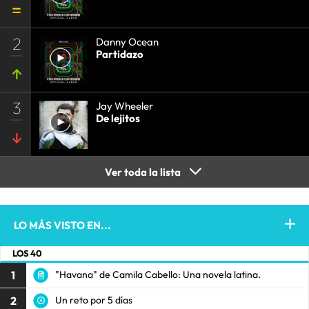
2
Danny Ocean
Partidazo
3
Jay Wheeler
De lejitos
Ver toda la lista
LO MÁS VISTO EN...
LOS 40
1
"Havana" de Camila Cabello: Una novela latina.
2
Un reto por 5 días