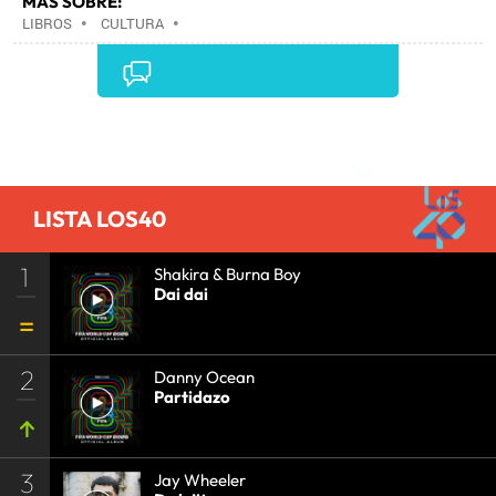
MÁS SOBRE:
LIBROS
•
CULTURA
•
Comentarios
LISTA LOS40
1
Shakira & Burna Boy
Dai dai
2
Danny Ocean
Partidazo
3
Jay Wheeler