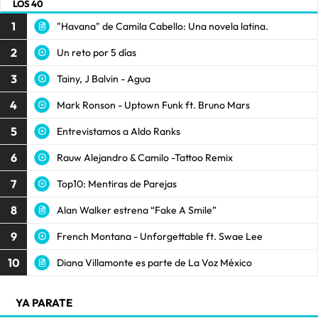
LOS 40
1
"Havana" de Camila Cabello: Una novela latina.
2
Un reto por 5 días
3
Tainy, J Balvin - Agua
4
Mark Ronson - Uptown Funk ft. Bruno Mars
5
Entrevistamos a Aldo Ranks
6
Rauw Alejandro & Camilo -Tattoo Remix
7
Top10: Mentiras de Parejas
8
Alan Walker estrena “Fake A Smile”
9
French Montana - Unforgettable ft. Swae Lee
10
Diana Villamonte es parte de La Voz México
YA PARATE