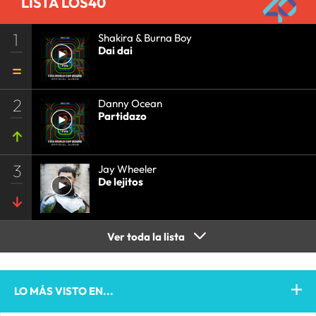
LISTA LOS40
1
Shakira & Burna Boy
Dai dai
2
Danny Ocean
Partidazo
3
Jay Wheeler
De lejitos
Ver toda la lista
LO MÁS VISTO EN...