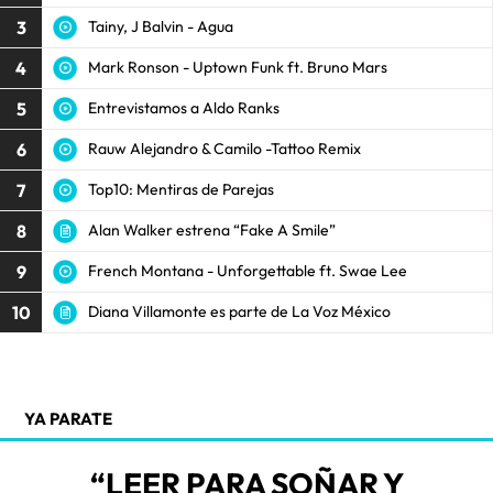
3
Tainy, J Balvin - Agua
4
Mark Ronson - Uptown Funk ft. Bruno Mars
5
Entrevistamos a Aldo Ranks
6
Rauw Alejandro & Camilo -Tattoo Remix
7
Top10: Mentiras de Parejas
8
Alan Walker estrena “Fake A Smile”
9
French Montana - Unforgettable ft. Swae Lee
10
Diana Villamonte es parte de La Voz México
YA PARATE
“LEER PARA SOÑAR Y