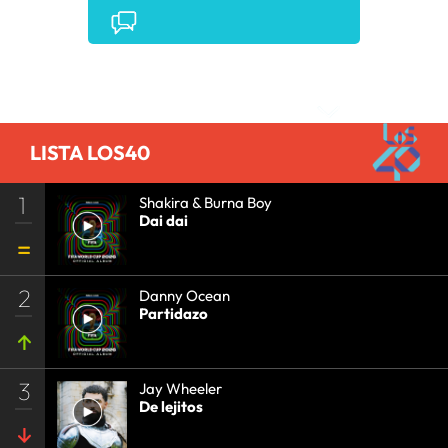
ARCHIVOS MULTIMEDIA
•
INTERNET
•
EMPRESAS
•
ECONOMÍA
•
TELECOMUNICACIONES
•
COMUNICACIONES
•
Comentarios
LISTA LOS40
1
Shakira & Burna Boy
Dai dai
2
Danny Ocean
Partidazo
3
Jay Wheeler
De lejitos