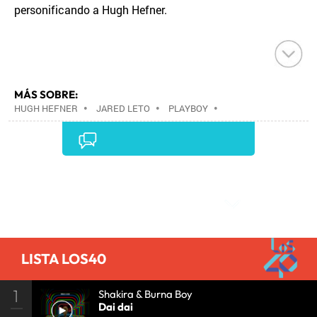
personificando a Hugh Hefner.
MÁS SOBRE:
HUGH HEFNER
•
JARED LETO
•
PLAYBOY
•
PRENSA
•
MEDIOS COMUNICACIÓN
•
COMUNICACIÓN
•
Comentarios
LISTA LOS40
1
Shakira & Burna Boy
Dai dai