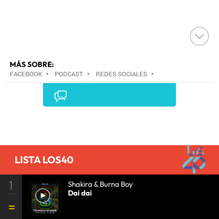
MÁS SOBRE:
FACEBOOK
•
PODCAST
•
REDES SOCIALES
•
ARCHIVOS MULTIMEDIA
•
INTERNET
•
EMPRESAS
•
ECONOMÍA
•
TELECOMUNICACIONES
•
COMUNICACIONES
•
Comentarios
LISTA LOS40
1
Shakira & Burna Boy
Dai dai