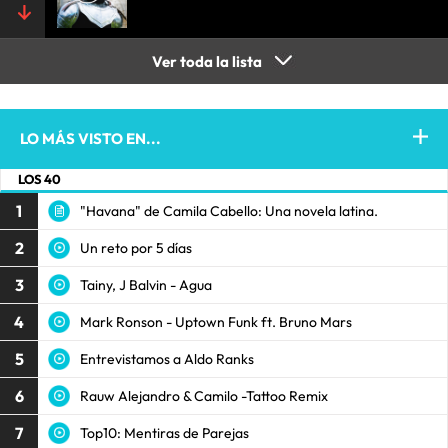
Ver toda la lista
LO MÁS VISTO EN...
LOS 40
1
"Havana" de Camila Cabello: Una novela latina.
2
Un reto por 5 días
3
Tainy, J Balvin - Agua
4
Mark Ronson - Uptown Funk ft. Bruno Mars
5
Entrevistamos a Aldo Ranks
6
Rauw Alejandro & Camilo -Tattoo Remix
7
Top10: Mentiras de Parejas