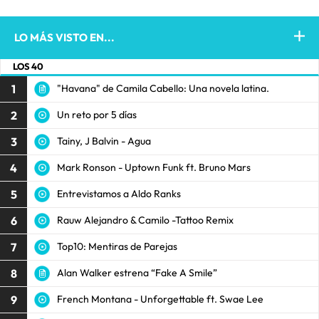
LO MÁS VISTO EN...
LOS 40
1
"Havana" de Camila Cabello: Una novela latina.
2
Un reto por 5 días
3
Tainy, J Balvin - Agua
4
Mark Ronson - Uptown Funk ft. Bruno Mars
5
Entrevistamos a Aldo Ranks
6
Rauw Alejandro & Camilo -Tattoo Remix
7
Top10: Mentiras de Parejas
8
Alan Walker estrena “Fake A Smile”
9
French Montana - Unforgettable ft. Swae Lee