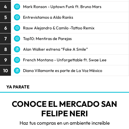
4
Mark Ronson - Uptown Funk ft. Bruno Mars
5
Entrevistamos a Aldo Ranks
6
Rauw Alejandro & Camilo -Tattoo Remix
7
Top10: Mentiras de Parejas
8
Alan Walker estrena “Fake A Smile”
9
French Montana - Unforgettable ft. Swae Lee
10
Diana Villamonte es parte de La Voz México
YA PARATE
CONOCE EL MERCADO SAN
FELIPE NERI
Haz tus compras en un ambiente increíble