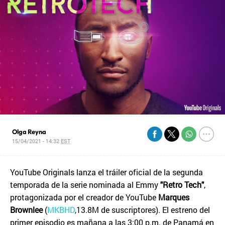
Olga Reyna
15/04/2021 - 14:32
EST
YouTube Originals lanza el tráiler oficial de la segunda
temporada de la serie nominada al Emmy
"Retro Tech"
,
protagonizada por el creador de YouTube
Marques
Brownlee
(
MKBHD
,13.8M de suscriptores). El estreno del
primer episodio es mañana a las 3:00 p.m. de Panamá en