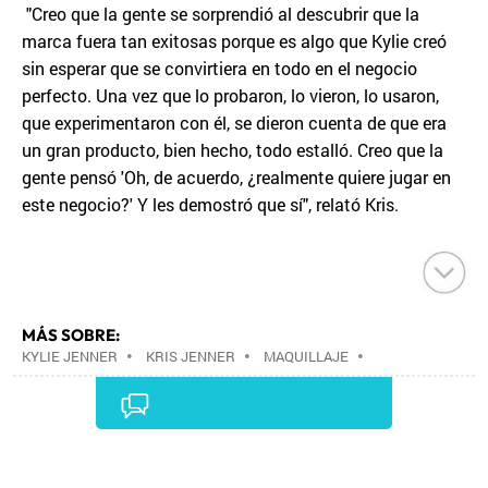
"Creo que la gente se sorprendió al descubrir que la
marca fuera tan exitosas porque es algo que Kylie creó
sin esperar que se convirtiera en todo en el negocio
perfecto. Una vez que lo probaron, lo vieron, lo usaron,
que experimentaron con él, se dieron cuenta de que era
un gran producto, bien hecho, todo estalló. Creo que la
gente pensó 'Oh, de acuerdo, ¿realmente quiere jugar en
este negocio?' Y les demostró que sí", relató Kris.
MÁS SOBRE:
KYLIE JENNER
•
KRIS JENNER
•
MAQUILLAJE
•
BELLEZA CORPORAL
•
BELLEZA
•
BIENESTAR
•
ESTILO VIDA
•
SOCIEDAD
•
Comentarios