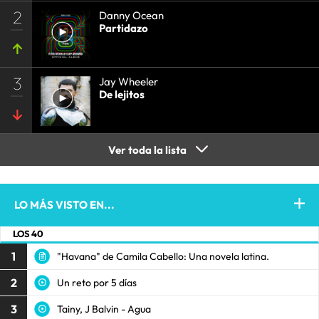
2
Danny Ocean
Partidazo
3
Jay Wheeler
De lejitos
Ver toda la lista
LO MÁS VISTO EN...
LOS 40
1
"Havana" de Camila Cabello: Una novela latina.
2
Un reto por 5 días
3
Tainy, J Balvin - Agua