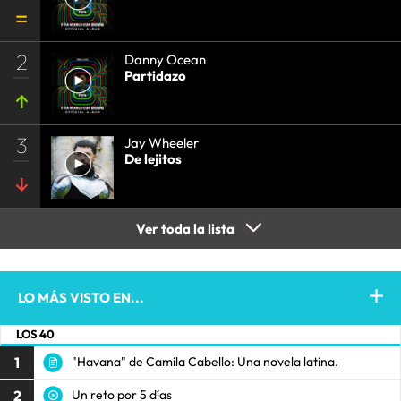
2
Danny Ocean
Partidazo
3
Jay Wheeler
De lejitos
Ver toda la lista
LO MÁS VISTO EN...
LOS 40
1
"Havana" de Camila Cabello: Una novela latina.
2
Un reto por 5 días