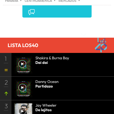
PANAMÁ
•
CENTROAMÉRICA
•
MERCADOS
•
ESTABLECIMIENTOS COMERCIALES
•
LATINOAMÉRICA
•
COMERCIO
•
AMÉRICA
•
TURISMO
•
Comentarios
LISTA LOS40
1
Shakira & Burna Boy
Dai dai
2
Danny Ocean
Partidazo
3
Jay Wheeler
De lejitos