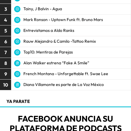
3
Tainy, J Balvin - Agua
4
Mark Ronson - Uptown Funk ft. Bruno Mars
5
Entrevistamos a Aldo Ranks
6
Rauw Alejandro & Camilo -Tattoo Remix
7
Top10: Mentiras de Parejas
8
Alan Walker estrena “Fake A Smile”
9
French Montana - Unforgettable ft. Swae Lee
10
Diana Villamonte es parte de La Voz México
YA PARATE
FACEBOOK ANUNCIA SU
PLATAFORMA DE PODCASTS