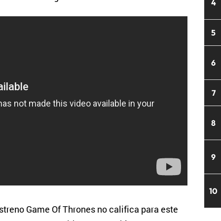
4
5
6
7
8
9
10
estreno Game Of Thrones no califica para este