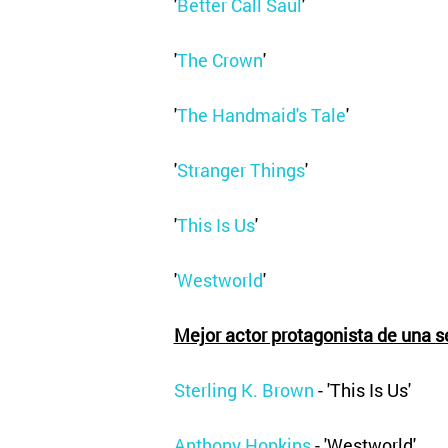
'
Better Call Saul
'
'
The Crown
'
'
The Handmaid's Tale
'
'
Stranger Things
'
'
This Is Us
'
'
Westworld
'
Mejor actor protagonista de una s
Sterling K. Brown
- 'This Is Us'
Anthony Hopkins
- 'Westworld'