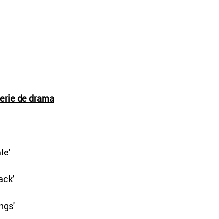
serie de drama
le'
ack'
ngs'