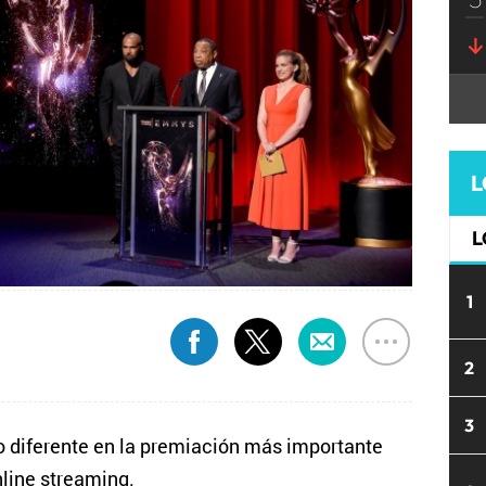
L
L
1
2
3
 diferente en la premiación más importante
nline streaming.