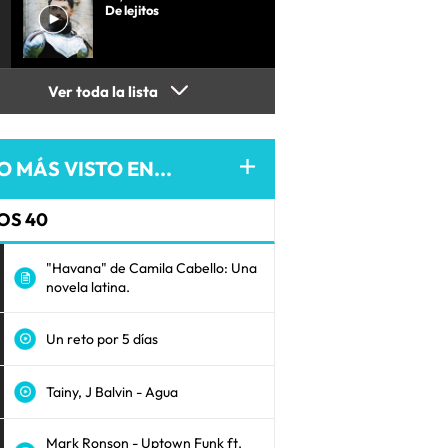
De lejitos
Ver toda la lista
O MÁS VISTO EN...
OS 40
"Havana" de Camila Cabello: Una
novela latina.
Un reto por 5 días
Tainy, J Balvin - Agua
Mark Ronson - Uptown Funk ft.