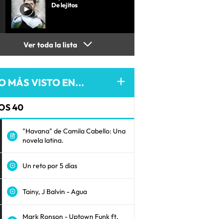
De lejitos
Ver toda la lista
O MÁS VISTO EN...
OS 40
"Havana" de Camila Cabello: Una
novela latina.
Un reto por 5 días
Tainy, J Balvin - Agua
Mark Ronson - Uptown Funk ft.