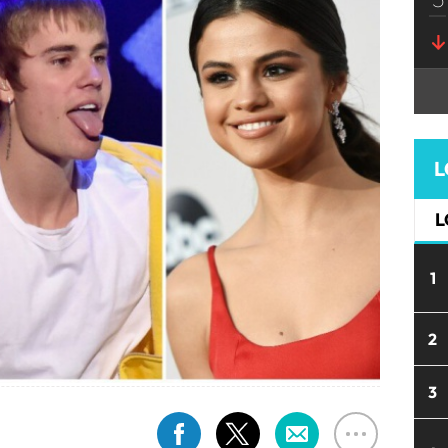
L
L
1
2
3