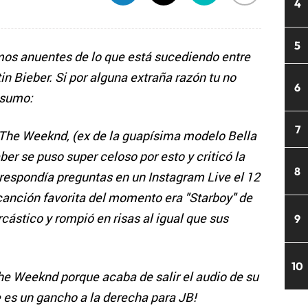
4
5
mos anuentes de lo que está sucediendo entre
 Bieber. Si por alguna extraña razón tu no
6
esumo:
7
The Weeknd, (ex de la guapísima modelo Bella
er se puso super celoso por esto y criticó la
8
respondía preguntas en un Instagram
Live el 12
canción favorita del momento era "Starboy" de
ástico y rompió en risas al igual que sus
9
10
he Weeknd porque acaba de salir el audio de su
es un gancho a la derecha para JB!