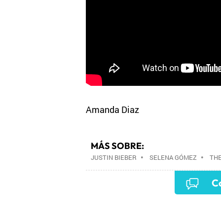
Amanda Diaz
MÁS SOBRE:
JUSTIN BIEBER
•
SELENA GÓMEZ
•
TH
Co