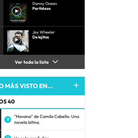
Danny Ocean
Partidazo
Jay Wheeler
De lejitos
Ver toda la lista
O MÁS VISTO EN...
OS 40
"Havana" de Camila Cabello: Una
novela latina.