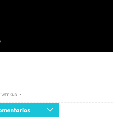
E WEEKND
•
mentarios