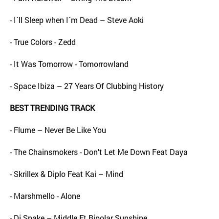
- I´ll Sleep when I´m Dead – Steve Aoki
- True Colors - Zedd
- It Was Tomorrow - Tomorrowland
- Space Ibiza – 27 Years Of Clubbing History
BEST TRENDING TRACK
- Flume – Never Be Like You
- The Chainsmokers - Don’t Let Me Down Feat Daya
- Skrillex & Diplo Feat Kai – Mind
- Marshmello - Alone
- Dj Snake – Middle Ft Bipolar Sunshine