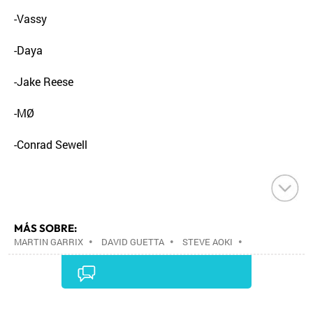
-Vassy
-Daya
-Jake Reese
-MØ
-Conrad Sewell
MÁS SOBRE:
MARTIN GARRIX
•
DAVID GUETTA
•
STEVE AOKI
•
THE CHAINSMOKERS
•
WDM RADIO AWARDS
•
LOS40
•
PREMIOS MÚSICA
•
PRISA RADIO
•
MÚSICA ELECTRÓNICA
•
EVENTOS MUSICALES
•
RADIO
•
PRISA
•
ESTILOS MUSICALES
•
GRUPO