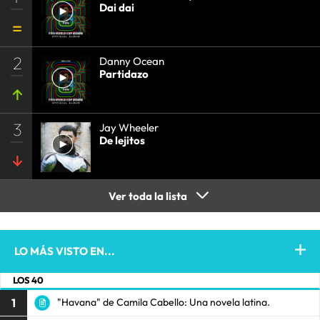
Dai dai
2
Danny Ocean
Partidazo
3
Jay Wheeler
De lejitos
Ver toda la lista
LO MÁS VISTO EN...
LOS 40
1
"Havana" de Camila Cabello: Una novela latina.