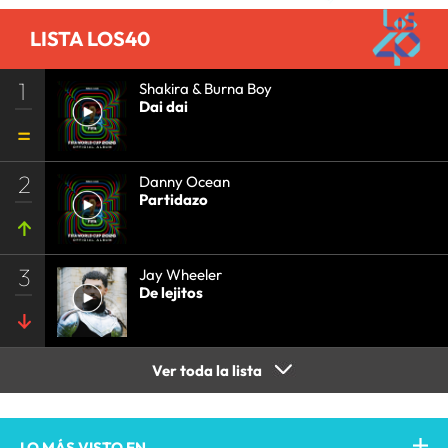
COMUNICACIÓN
•
COMUNICACIÓN
•
LISTA LOS40
1
Shakira & Burna Boy
Dai dai
2
Danny Ocean
Partidazo
3
Jay Wheeler
De lejitos
Ver toda la lista
LO MÁS VISTO EN...