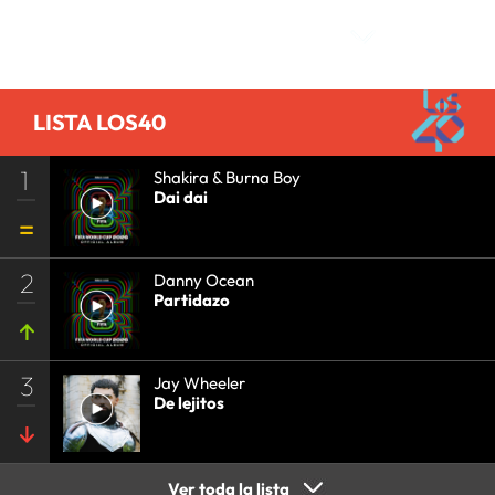
Comentarios
COMUNICACIÓN
•
MÚSICA
•
MEDIOS
COMUNICACIÓN
•
COMUNICACIÓN
•
LISTA LOS40
1
Shakira & Burna Boy
Dai dai
2
Danny Ocean
Partidazo
3
Jay Wheeler
De lejitos
Ver toda la lista