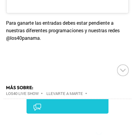
Para ganarte las entradas debes estar pendiente a
nuestras diferentes programaciones y nuestras redes
@los40panama.
MÁS SOBRE:
LOS40 LIVE SHOW
•
LLEVARTE A MARTE
•
CONCIERTOS
•
LOS40
•
GRUPOS MÚSICA
•
EVENTOS MUSICALES
•
PRISA RADIO
•
AGENDA
CULTURAL
•
RADIO
•
AGENDA
•
PRISA MEDIA
•
MÚSICA
•
GRUPO PRISA
•
EVENTOS
•
CULTURA
Comentarios
•
GRUPO COMUNICACIÓN
•
SOCIEDAD
•
MEDIOS