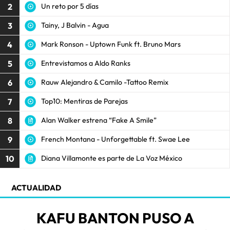
2
Un reto por 5 días
3
Tainy, J Balvin - Agua
4
Mark Ronson - Uptown Funk ft. Bruno Mars
5
Entrevistamos a Aldo Ranks
6
Rauw Alejandro & Camilo -Tattoo Remix
7
Top10: Mentiras de Parejas
8
Alan Walker estrena “Fake A Smile”
9
French Montana - Unforgettable ft. Swae Lee
10
Diana Villamonte es parte de La Voz México
ACTUALIDAD
KAFU BANTON PUSO A