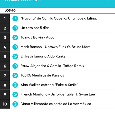
LOS 40
1
"Havana" de Camila Cabello: Una novela latina.
2
Un reto por 5 días
3
Tainy, J Balvin - Agua
4
Mark Ronson - Uptown Funk ft. Bruno Mars
5
Entrevistamos a Aldo Ranks
6
Rauw Alejandro & Camilo -Tattoo Remix
7
Top10: Mentiras de Parejas
8
Alan Walker estrena “Fake A Smile”
9
French Montana - Unforgettable ft. Swae Lee
10
Diana Villamonte es parte de La Voz México