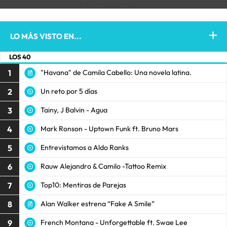
LO MÁS VISTO EN...
LOS 40
1
"Havana" de Camila Cabello: Una novela latina.
2
Un reto por 5 días
3
Tainy, J Balvin - Agua
4
Mark Ronson - Uptown Funk ft. Bruno Mars
5
Entrevistamos a Aldo Ranks
6
Rauw Alejandro & Camilo -Tattoo Remix
7
Top10: Mentiras de Parejas
8
Alan Walker estrena “Fake A Smile”
9
French Montana - Unforgettable ft. Swae Lee