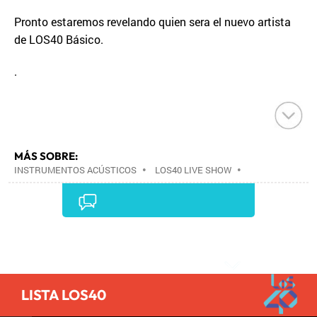
Pronto estaremos revelando quien sera el nuevo artista
de LOS40 Básico.
.
MÁS SOBRE:
INSTRUMENTOS ACÚSTICOS
•
LOS40 LIVE SHOW
•
CONCIERTOS
•
LOS40
•
EVENTOS MUSICALES
•
PRISA RADIO
•
AGENDA CULTURAL
•
RADIO
•
AGENDA
•
PRISA MEDIA
•
MÚSICA
•
GRUPO
PRISA
•
EVENTOS
•
CULTURA
•
GRUPO
Comentarios
COMUNICACIÓN
•
SOCIEDAD
•
MEDIOS
COMUNICACIÓN
•
COMUNICACIÓN
•
LISTA LOS40